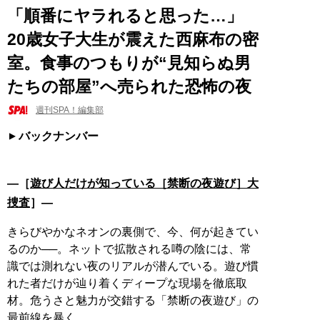
「順番にヤラれると思った…」
20歳女子大生が震えた西麻布の密
室。食事のつもりが“見知らぬ男
たちの部屋”へ売られた恐怖の夜
週刊SPA！編集部
バックナンバー
―［
遊び人だけが知っている［禁断の夜遊び］大
捜査
］―
きらびやかなネオンの裏側で、今、何が起きてい
るのか──。ネットで拡散される噂の陰には、常
識では測れない夜のリアルが潜んでいる。遊び慣
れた者だけが辿り着くディープな現場を徹底取
材。危うさと魅力が交錯する「禁断の夜遊び」の
最前線を暴く。