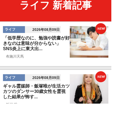
ライフ 新着記事
NEW!
ライフ
2026年08月09日
「低学歴なのに、勉強や読書が好
きなのは意味が分からない」
SNS炎上に東大出...
布施川天馬
NEW!
ライフ
2026年08月09日
ギャル霊媒師・飯塚唯が生活カツ
カツのダンサー30歳女性を霊視
した結果が怖す...
飯塚 唯
NEW!
ライフ
2026年08月09日