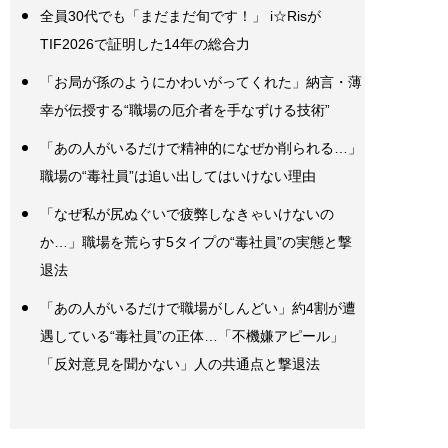
全員30代でも「まだまだ旬です！」 i☆Risが
TIF2026で証明した14年の総合力
「お局が孫のようにかわいがってくれた」納言・薄
幸が伝授する“職場の厄介者を手なずける技術”
「あの人がいるだけで精神的になぜか削られる…」
職場の“毒社員”は追い出してはいけない理由
「なぜ私が尻ぬぐいで疲弊しなきゃいけないの
か…」職場を荒らす5タイプの“毒社員”の実態と撃
退法
「あの人がいるだけで職場がしんどい」約4割が遭
遇している“毒社員”の正体…「不機嫌アピール」
「反対意見を聞かない」人の共通点と撃退法