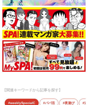
【関連キーワードから記事を探す】
weeklySpecialC
パパ活
夜遊び
連れ出しラウ