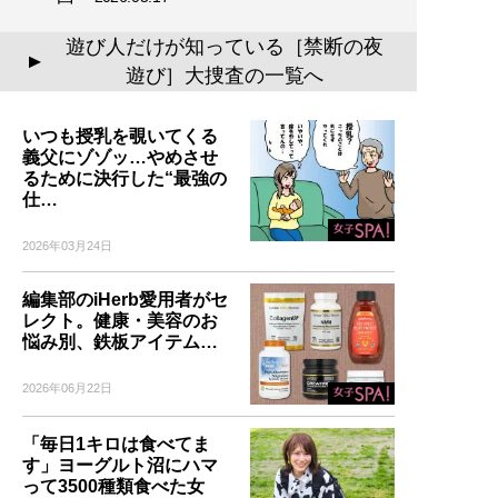
遊び人だけが知っている［禁断の夜
▲
遊び］大捜査の一覧へ
いつも授乳を覗いてくる
義父にゾゾッ…やめさせ
るために決行した“最強の
仕…
2026年03月24日
編集部のiHerb愛用者がセ
レクト。健康・美容のお
悩み別、鉄板アイテム…
2026年06月22日
「毎日1キロは食べてま
す」ヨーグルト沼にハマ
って3500種類食べた女