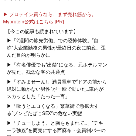
▶ プロテイン買うなら、まず売れ筋から。
Myprotein公式はこちら [PR]
【今この記事も読まれています】
▶「2週間の旅先労働」での恐怖体験。“自
称”大企業勤務の男性が最終日の夜に豹変、歪
んだ目的が明らかに
▶「有名俳優でも“出禁”になる」元ホテルマン
が見た、残念な客の共通点
▶「すみませーん!」満員電車で“ドアの前から
絶対に動かない男性”が一瞬で動いた...車内が
スカッとした「たった一言」
▶「吸うとエロくなる」繁華街で急拡大す
る“ゾンビたばこSEX”の危ない実態
▶「チューしよう、と胸をもまれて...」“テキ
ーラ強姦”を商売にする西麻布・会員制バーの