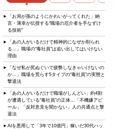
「お局が孫のようにかわいがってくれた」納
言・薄幸が伝授する“職場の厄介者を手なずけ
る技術”
「あの人がいるだけで精神的になぜか削られ
る…」職場の“毒社員”は追い出してはいけない
理由
「なぜ私が尻ぬぐいで疲弊しなきゃいけないの
か…」職場を荒らす5タイプの“毒社員”の実態と
撃退法
「あの人がいるだけで職場がしんどい」約4割
が遭遇している“毒社員”の正体…「不機嫌アピ
ール」「反対意見を聞かない」人の共通点と撃
退法
AIを悪用して「3年で10億円」稼いだ30代ハッ