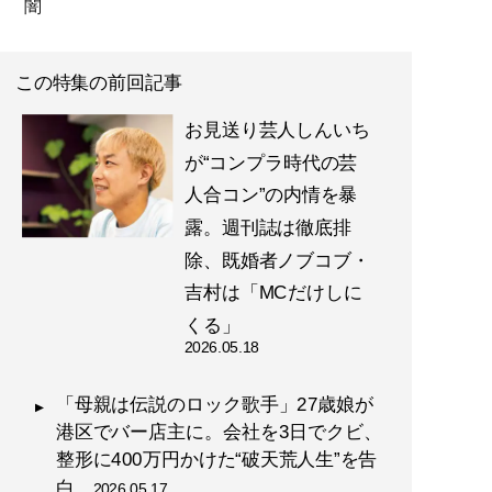
闇
この特集の前回記事
お見送り芸人しんいち
が“コンプラ時代の芸
人合コン”の内情を暴
露。週刊誌は徹底排
除、既婚者ノブコブ・
吉村は「MCだけしに
くる」
2026.05.18
「母親は伝説のロック歌手」27歳娘が
港区でバー店主に。会社を3日でクビ、
整形に400万円かけた“破天荒人生”を告
白
2026.05.17