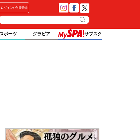
ログイン
会員登録
スポーツ
グラビア
サブスク