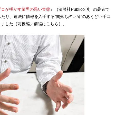
プロが明かす業界の黒い実態
』（清談社Publico刊）の著者で
用したり、違法に情報を入手する“闇落ち占い師”のあくどい手口
しました（前後編／前編はこちら）。