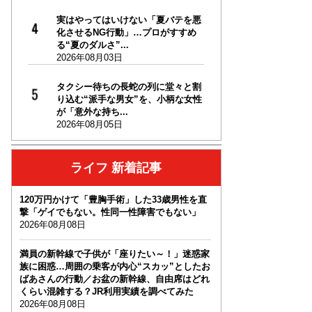
実はやってはいけない「夏バテを悪
化させるNG行動」…プロがすすめ
る“夏のダルさ”...
2026年08月03日
タクシー待ちの長蛇の列に堂々と割
り込む“派手な男女”を、小柄な女性
が「意外な持ち...
2026年08月05日
ライフ 新着記事
120万円かけて「豊胸手術」した33歳男性を直
撃「ゲイでもない。性同一性障害でもない」
2026年08月08日
満員の新幹線で子供が「座りたい～！」迷惑家
族に困惑…周囲の乗客が内心“スカッ”としたお
ばあさんの行動／お盆の新幹線、自由席はどれ
くらい混雑する？JR利用実績を調べてみた
2026年08月08日