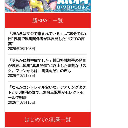
勝SPA！一覧
「JRA系はマジで恵まれている」…“30分で2万
円”投稿で競馬関係者が猛反発した“4文字の言
葉”
2026年08月03日
「明らかに熱中症でした」川田将雅騎手の発言
が波紋…競馬“真夏開催”に浮上した深刻なリス
ク。ファンからは「馬死ぬぞ」の声も
2026年07月27日
「なんかコントレイル安いな」デアリングタク
トが3.3億円の陰で…無敗三冠馬がセレクトセ
ールで明暗
2026年07月15日
はじめての副業一覧