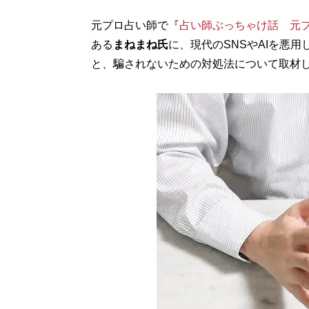
元プロ占い師で『
占い師ぶっちゃけ話 元
ある
まねまね氏
に、現代のSNSやAIを悪
と、騙されないための対処法について取材