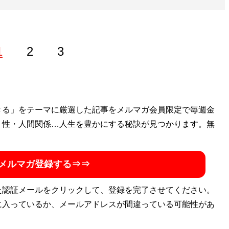
1
2
3
ることに生きがいを感じるライター。新卒入社した会社を4年
きる」をテーマに厳選した記事をメルマガ会員限定で毎週金
た韓国へ留学し、韓国の魅力に気づく。珍スポットやオタク
・性・人間関係…人生を豊かにする秘訣が見つかります。無
ルやゴスロリなどのサブカルチャーにも関心があり、日本文
。X：
@bleu_perfume
メルマガ登録する⇒⇒
た認証メールをクリックして、登録を完了させてください。
に入っているか、メールアドレスが間違っている可能性があ