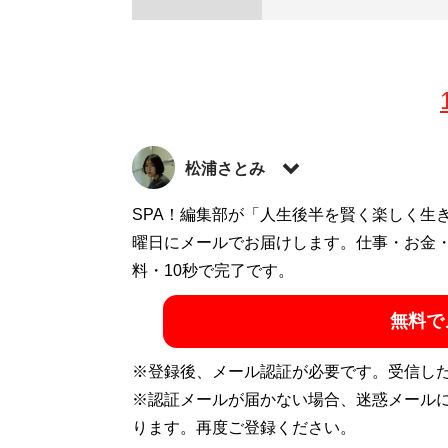
松浦さとみ
韓国のじめっとしたアングラ情報を嗅ぎ回
SPA！編集部が「人生後半を賢く楽しく生
で辞め、コロナ禍で唯一国境が開かれてい
曜日にメールでお届けします。仕事・お金
文化、韓国のリアルを探るのが趣味。ギャ
料・10秒で完了です。
化の逆輸入現象は見逃せないテーマのひとつ
無料で
記事一覧へ
※登録後、メール認証が必要です。受信し
※認証メールが届かない場合、迷惑メール
ります。再度ご登録ください。