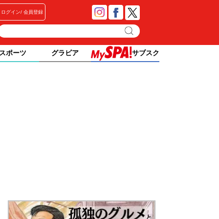
ログイン
会員登録
スポーツ
グラビア
サブスク