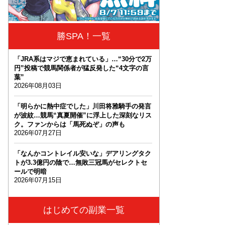
勝SPA！一覧
「JRA系はマジで恵まれている」…“30分で2万
円”投稿で競馬関係者が猛反発した“4文字の言
葉”
2026年08月03日
「明らかに熱中症でした」川田将雅騎手の発言
が波紋…競馬“真夏開催”に浮上した深刻なリス
ク。ファンからは「馬死ぬぞ」の声も
2026年07月27日
「なんかコントレイル安いな」デアリングタク
トが3.3億円の陰で…無敗三冠馬がセレクトセ
ールで明暗
2026年07月15日
はじめての副業一覧