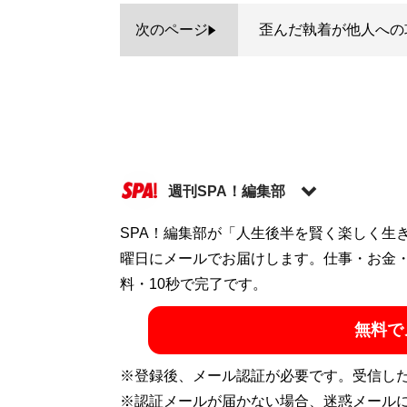
次のページ
歪んだ執着が他人への
週刊SPA！編集部
SPA！編集部が「人生後半を賢く楽しく生
記事一覧へ
曜日にメールでお届けします。仕事・お金
料・10秒で完了です。
無料で
※登録後、メール認証が必要です。受信し
※認証メールが届かない場合、迷惑メール