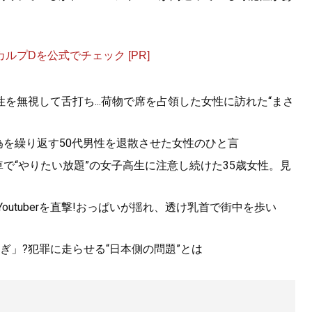
プDを公式でチェック [PR]
を無視して舌打ち...荷物で席を占領した女性に訪れた“まさ
為を繰り返す50代男性を退散させた女性のひと言
で“やりたい放題”の女子高生に注意し続けた35歳女性。見
utuberを直撃!おっぱいが揺れ、透け乳首で街中を歩い
ぎ」?犯罪に走らせる“日本側の問題”とは