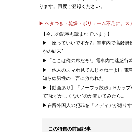
ります。再度ご登録ください。
▶ ベタつき・乾燥・ボリューム不足に。スカル
【今この記事も読まれています】
▶「座っていいですか?」電車内で高齢男性
かの結末”
▶「ここは俺の席だぞ!」電車内で迷惑行
▶「他人のスマホ見てんじゃねーよ!」電車
知らぬ男性の一言に救われた
▶【動画あり】「ノーブラ散歩」HカップYo
て“恥ずかしくない”のか聞いてみたら...
▶在留外国人の犯罪を「メディアが煽りす
この特集の前回記事