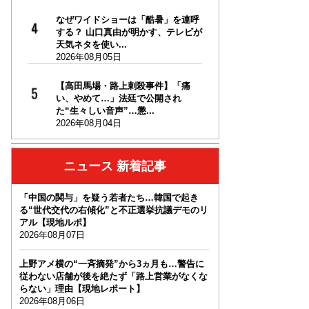
なぜワイドショーは「酷暑」を連呼
する？ 山口真由が明かす、テレビが
天気ネタを使い...
2026年08月05日
【高田馬場・路上刺殺事件】「痛
い、やめて…」法廷で公開され
た“生々しい音声”…懲...
2026年08月04日
ニュース 新着記事
「中国の関与」を疑う若者たち…韓国で起き
る“世代交代の右傾化”と不正選挙抗議デモのリ
アル【現地ルポ】
2026年08月07日
上野アメ横の“一斉摘発”から3ヵ月も…警告に
従わない店舗が後を絶たず「路上営業がなくな
らない」理由【現地レポート】
2026年08月06日