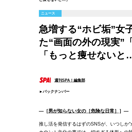
ニュース
急増する“ホビ垢”女
た“画面の外の現実”
「もっと痩せないと
週刊SPA！編集部
バックナンバー
―［
男が知らない女の［危険な日常］
］―
推し活を発信するはずのSNSが、いつしか