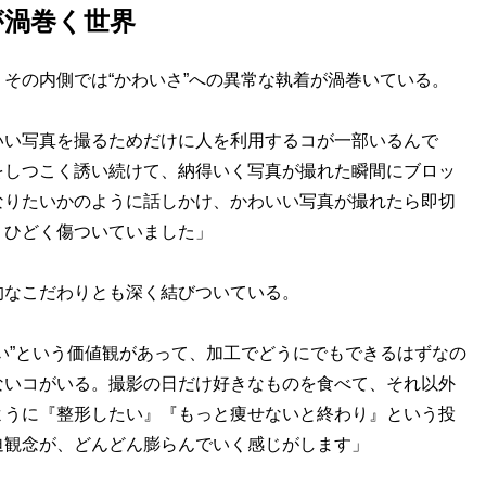
が渦巻く世界
その内側では“かわいさ”への異常な執着が渦巻いている。
いい写真を撮るためだけに人を利用するコが一部いるんで
をしつこく誘い続けて、納得いく写真が撮れた瞬間にブロッ
なりたいかのように話しかけ、かわいい写真が撮れたら即切
、ひどく傷ついていました」
的なこだわりとも深く結びついている。
い”という価値観があって、加工でどうにでもできるはずなの
ないコがいる。撮影の日だけ好きなものを食べて、それ以外
ように『整形したい』『もっと痩せないと終わり』という投
迫観念が、どんどん膨らんでいく感じがします」