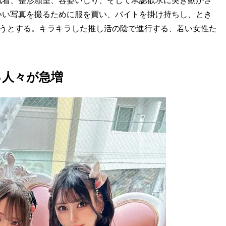
執着、整形願望、容姿いじり、そして承認欲求に突き動かさ
いい写真を撮るために服を買い、バイトを掛け持ちし、とき
ようとする。キラキラした推し活の陰で進行する、若い女性た
る人々が急増