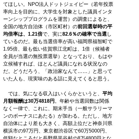
てほしい。NPO法人ドットジェイピー（若年投票
率向上を目的に、大学生を対象とした議員インタ
ーンシッププログラムを運営）の調査によると、
全国の地方自治体（市区町村）の
前回選挙時の平
均倍率は、1.21倍
で、実に
82.6％の確率で当選
し
ているのだ。最も当選倍率が高い福岡県福智町で
1.95倍、最も低い佐賀県江北町は、1倍（候補者
全員が当選の無投票選挙）となっており、もはや
立候補すれば、ほとんど議員になれる状況なの
だ。どうだろう、「政治家なんて……」と思って
いた人も、現実味のある話に見えてくると思う。
では、気になる収入はいくらかというと、
平均
月額報酬は30万4818円
。年齢や当選回数は関係
なく一律で、これに、期末手当（一般サラリーマ
ンのボーナスにあたる）が加わる。ただし、地方
自治体により差も大きく、高額上位だと神奈川県
横浜市の97万円、東京都渋谷区で60万5000円、
低額なところだと長野県平谷村の8万4800円とな