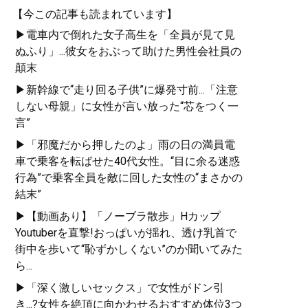
【今この記事も読まれています】
▶電車内で倒れた女子高生を「全員が見て見
ぬふり」...彼女をおぶって助けた男性会社員の
顛末
▶新幹線で“走り回る子供”に爆発寸前...「注意
しない母親」に女性が言い放った“芯をつく一
言”
▶「邪魔だから押したのよ」雨の日の満員電
車で乗客を転ばせた40代女性。“目に余る迷惑
行為”で乗客全員を敵に回した女性の“まさかの
結末”
▶【動画あり】「ノーブラ散歩」Hカップ
Youtuberを直撃!おっぱいが揺れ、透け乳首で
街中を歩いて“恥ずかしくない”のか聞いてみた
ら...
▶「深く激しいセックス」で女性がドン引
き...?女性を絶頂に向かわせるおすすめ体位3つ