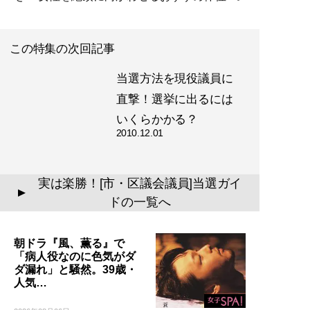
この特集の次回記事
当選方法を現役議員に
直撃！選挙に出るには
いくらかかる？
2010.12.01
実は楽勝！[市・区議会議員]当選ガイ
▲
ドの一覧へ
朝ドラ『風、薫る』で
「病人役なのに色気がダ
ダ漏れ」と騒然。39歳・
人気…