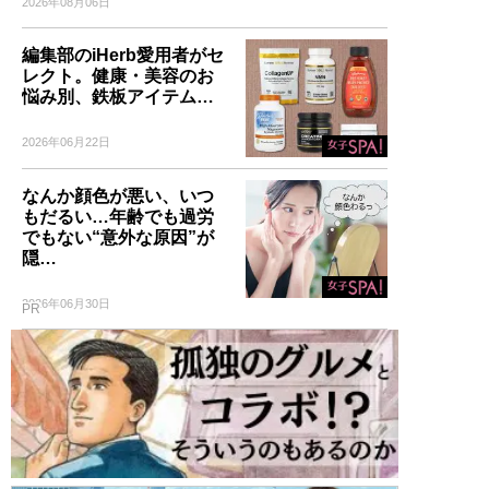
2026年08月06日
編集部のiHerb愛用者がセ
レクト。健康・美容のお
悩み別、鉄板アイテム…
2026年06月22日
なんか顔色が悪い、いつ
もだるい…年齢でも過労
でもない“意外な原因”が
隠…
2026年06月30日
PR