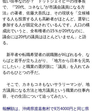
低い倍率なのか？ ドットジェイピーの理事長
で、『”20代、コネなし”が市議会議員になる方
法』の著者、佐藤大吾氏は、その現状を「立候補
する人も投票する人も高齢者がほとんど。選挙に
参加する人が固定化されているんです。人口の構
成比でいうと、全有権者の15％が20代なのに、
議会には20代の議員はほとんどいません」と語
る。
新卒者や転職希望者の就職難が叫ばれる今、な
らばと若手が立ち上がり、「地方から日本を元気
にしたい」と職業の選択肢に「議員」を入れてみ
るのもひとつの手だ。
そこで、カネもコネもないサラリーマンが、地
方議員になる方法と地方議員という職業の仕事内
容、その生活について迫ってみたい。
報酬額は、沖縄県渡嘉敷村で9万4000円と同じ県