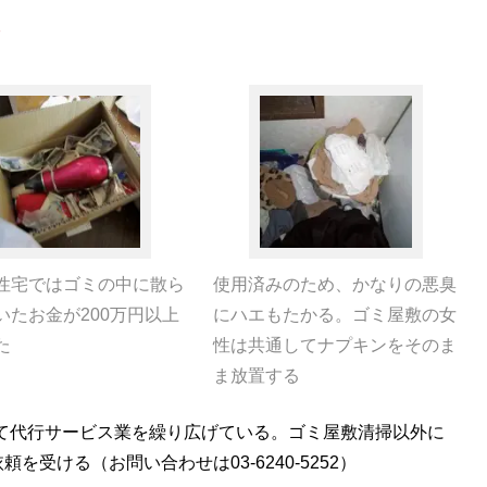
7
性宅ではゴミの中に散ら
使用済みのため、かなりの悪臭
いたお金が200万円以上
にハエもたかる。ゴミ屋敷の女
た
性は共通してナプキンをそのま
ま放置する
て代行サービス業を繰り広げている。ゴミ屋敷清掃以外に
受ける（お問い合わせは03-6240-5252）