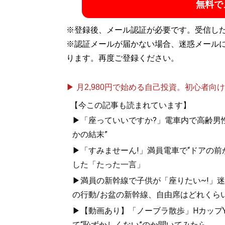
無料で
※登録後、メール認証が必要です。受信し
※認証メールが届かない場合、迷惑メール
ります。再度ご登録ください。
▶ 月2,980円で始める自己投資。初心者向けch
【今この記事も読まれています】
▶「座っていいですか?」電車内で高齢男性
かの結末”
▶「すみませーん!」満員電車で“ドアの前
した「たった一言」
▶満員の新幹線で子供が「座りたい~!」迷惑
の行動/お盆の新幹線、自由席はどれくらい
▶【動画あり】「ノーブラ散歩」HカップYo
て“恥ずかしくない”のか聞いてみたら...