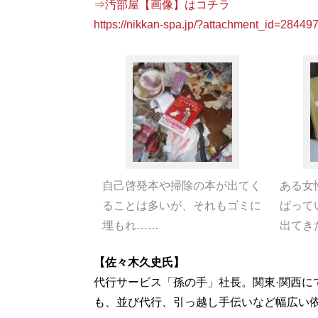
⇒汚部屋【画像】はコチラ
https://nikkan-spa.jp/?attachment_id=28449
自己啓発本や掃除の本が出てく
ある女
ることは多いが、それもゴミに
ばって
埋もれ……
出てき
【佐々木久史氏】
代行サービス「孫の手」社長。関東·関西に
も、並び代行、引っ越し手伝いなど幅広い依頼を