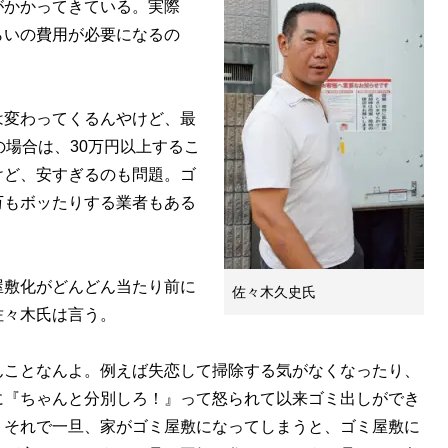
がかかってきている。実際
らいの費用が必要になるの
は変わってくるんやけど、最
の場合は、30万円以上するこ
けど、安すぎるのも問題。ゴ
万もボッたりする業者もある
）
敷化がどんどん当たり前に
佐々木久史氏
佐々木氏は言う。
んことなんよ。例えば失恋して掃除する気がなくなったり、
に『ちゃんと分別しろ！』って怒られて以来ゴミ出しができ
。それで一旦、家がゴミ屋敷になってしまうと、ゴミ屋敷に