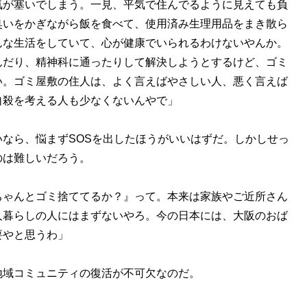
気が塞いでしまう。一見、平気で住んでるように見えても負
臭いをかぎながら飯を食べて、使用済み生理用品をまき散ら
んな生活をしていて、心が健康でいられるわけないやんか。
んだり、精神科に通ったりして解決しようとするけど、ゴミ
い。ゴミ屋敷の住人は、よく言えばやさしい人、悪く言えば
自殺を考える人も少なくないんやで」
なら、悩まずSOSを出したほうがいいはずだ。しかしせっ
のは難しいだろう。
ちゃんとゴミ捨ててるか？』って。本来は家族やご近所さん
人暮らしの人にはまずないやろ。今の日本には、大阪のおば
要やと思うわ」
域コミュニティの復活が不可欠なのだ。