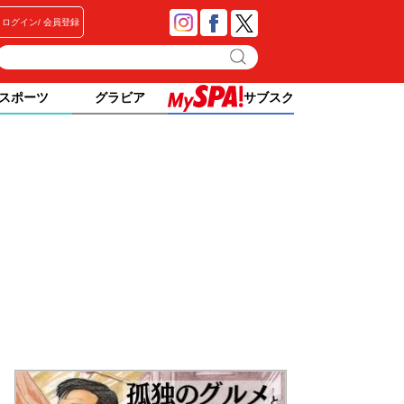
ログイン
会員登録
スポーツ
グラビア
サブスク