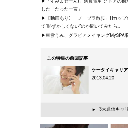
▶「すみませーん!」満員電車で“ドアの前
した「たった一言」
▶【動画あり】「ノーブラ散歩」HカップYo
て“恥ずかしくない”のか聞いてみたら...
▶東雲うみ、グラビアメイキングMySPA
この特集の前回記事
ケータイキャリア
2013.04.20
3大通信キャ
▲