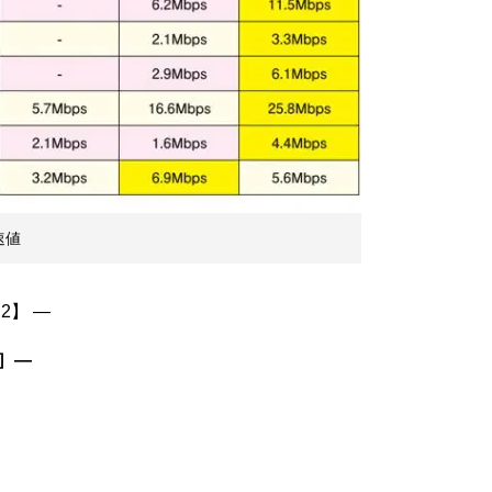
速値
］―