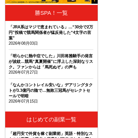
勝SPA！一覧
「JRA系はマジで恵まれている」…“30分で2万
円”投稿で競馬関係者が猛反発した“4文字の言
葉”
2026年08月03日
「明らかに熱中症でした」川田将雅騎手の発言
が波紋…競馬“真夏開催”に浮上した深刻なリス
ク。ファンからは「馬死ぬぞ」の声も
2026年07月27日
「なんかコントレイル安いな」デアリングタク
トが3.3億円の陰で…無敗三冠馬がセレクトセ
ールで明暗
2026年07月15日
はじめての副業一覧
「超円安で外貨を稼ぐ副業術」英語・特別なス