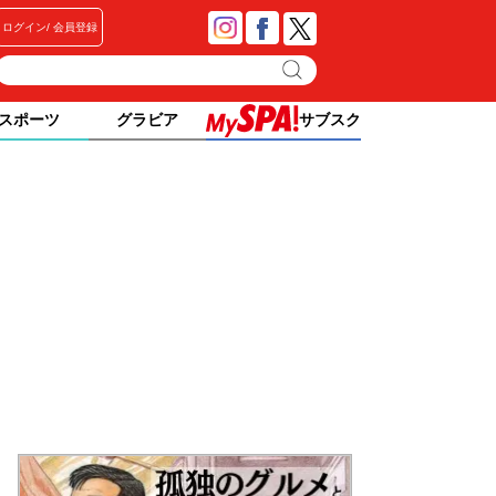
ログイン
会員登録
スポーツ
グラビア
サブスク