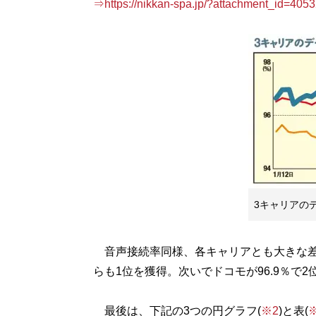
⇒https://nikkan-spa.jp/?attachment_id=405
3キャリアの
音声接続率同様、各キャリアとも大きな差は
らも1位を獲得。次いでドコモが96.9％で2位
最後は、下記の3つの円グラフ(
※2
)と表(