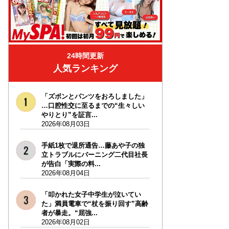
24時間更新
人気ランキング
「ズボンとパンツをおろしました」
…口腔性交に至るまでの“生々しい
やりとり”を証言...
2026年08月03日
手紙1枚で退所通告…藤あや子の独
立トラブルにバーニング二代目社長
が告白「実際の料...
2026年08月04日
「叩かれた女子中学生が泣いてい
た」満員電車で“杖を振り回す”高齢
者が暴走。“屈強...
2026年08月02日