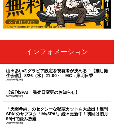
インフォメーション
山田あいのグラビア設定を視聴者が決める！【推し撮
生会議】 8/26（水）21:00～ MC：岸明日香
2026年07月29日
【週刊SPA! 発売日変更のお知らせ】
2026年07月28日
「天羽希純」のセクシーな秘蔵カットを大放出！週刊
SPA!のサブスク「MySPA!」続々更新中！初回は初月
99円で読み放題
2026年07月03日