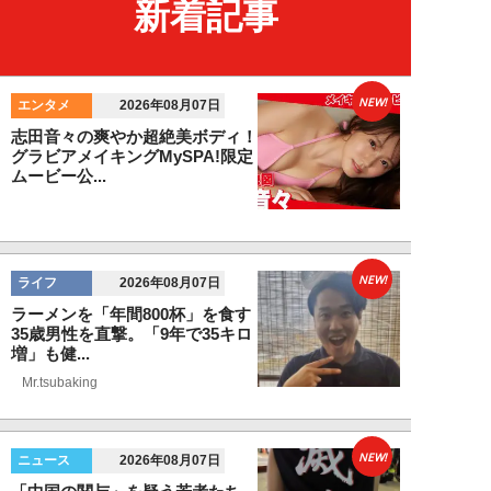
新着記事
NEW!
エンタメ
2026年08月07日
志田音々の爽やか超絶美ボディ！
グラビアメイキングMySPA!限定
ムービー公...
NEW!
ライフ
2026年08月07日
ラーメンを「年間800杯」を食す
35歳男性を直撃。「9年で35キロ
増」も健...
Mr.tsubaking
NEW!
ニュース
2026年08月07日