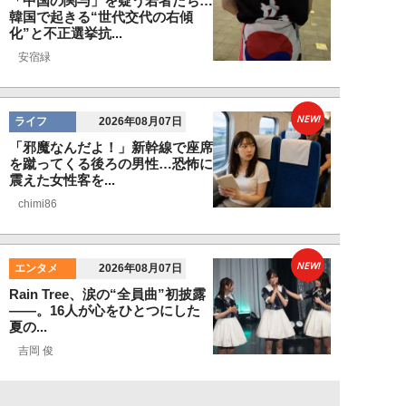
「中国の関与」を疑う若者たち…
韓国で起きる“世代交代の右傾
化”と不正選挙抗...
安宿緑
NEW!
ライフ
2026年08月07日
「邪魔なんだよ！」新幹線で座席
を蹴ってくる後ろの男性…恐怖に
震えた女性客を...
chimi86
NEW!
エンタメ
2026年08月07日
Rain Tree、涙の“全員曲”初披露
――。16人が心をひとつにした
夏の...
吉岡 俊