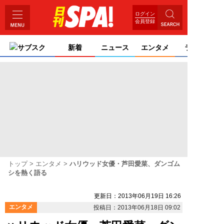
ログイン
会員登録
サブスク
新着
ニュース
エンタメ
ライフ
トップ
エンタメ
ハリウッド女優・芦田愛菜、ダンゴム
シを熱く語る
更新日：2013年06月19日 16:26
エンタメ
投稿日：2013年06月18日 09:02