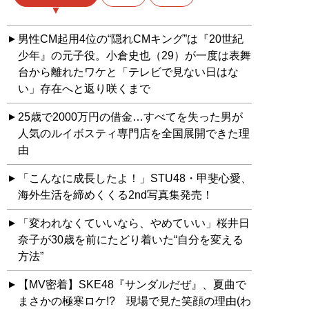
男性CM起用4位の“隠れCMキング”は『20世紀
少年』の元子役。小倉史也（29）が一度は表舞
台から離れたワケと「テレビで見ない日はな
い」存在へと返り咲くまで
25歳で2000万円の借金…すべてを失った男が
人気のルイボスティ専門店を全国展開できた理
由
「こんなに成長したよ！」STU48・甲斐心愛、
海外生活を締めくくる2nd写真集発売！
「変われなくていいなら、やめていい」桜井日
奈子が30歳を前にたどり着いた“自分を変える
方法”
【MV密着】SKE48『サンダルだぜ』、夏曲で
まさかの極寒ロケ!? 現場で見た笑顔の理由(わ