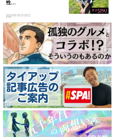
性…
2026年06月09日
PR