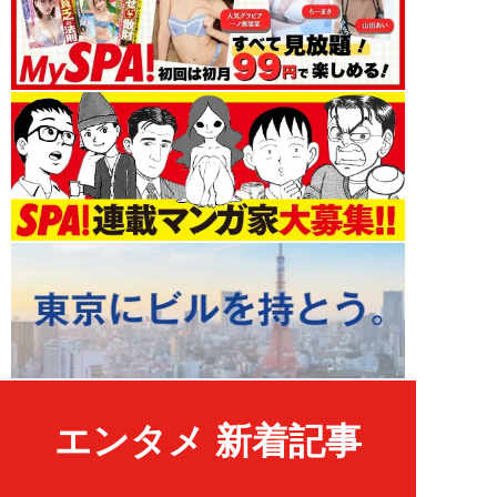
エンタメ 新着記事