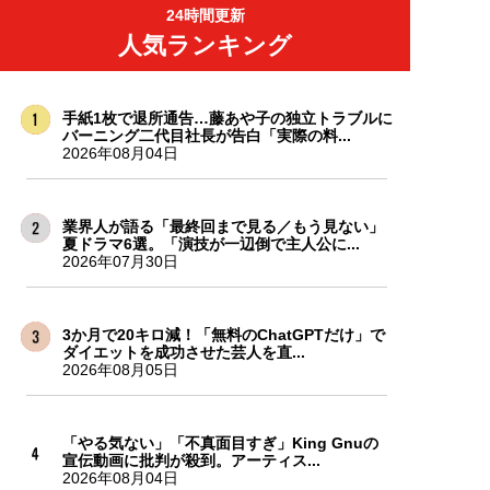
24時間更新
人気ランキング
手紙1枚で退所通告…藤あや子の独立トラブルに
バーニング二代目社長が告白「実際の料...
2026年08月04日
業界人が語る「最終回まで見る／もう見ない」
夏ドラマ6選。「演技が一辺倒で主人公に...
2026年07月30日
3か月で20キロ減！「無料のChatGPTだけ」で
ダイエットを成功させた芸人を直...
2026年08月05日
「やる気ない」「不真面目すぎ」King Gnuの
宣伝動画に批判が殺到。アーティス...
2026年08月04日