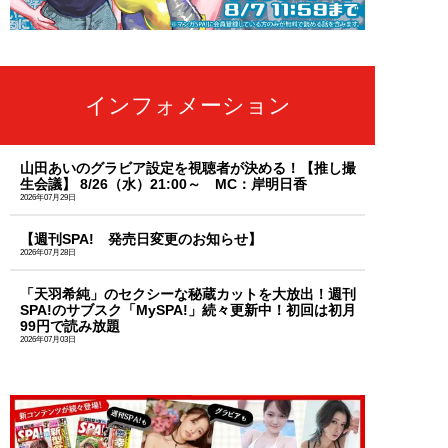
インフォメーション
山田あいのグラビア設定を視聴者が決める！【推し撮
生会議】 8/26（水）21:00～ MC：岸明日香
2026年07月29日
【週刊SPA! 発売日変更のお知らせ】
2026年07月28日
「天羽希純」のセクシーな秘蔵カットを大放出！週刊
SPA!のサブスク「MySPA!」続々更新中！初回は初月
99円で読み放題
2026年07月03日