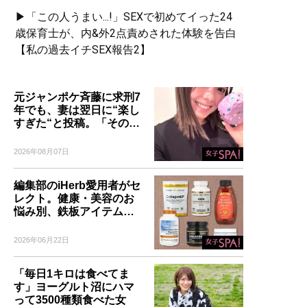
▶「この人うまい...!」SEXで初めてイった24
歳保育士が、内&外2点責めされた体験を告白
【私の過去イチSEX報告2】
元ジャンポケ斉藤に求刑7
年でも、妻は翌日に“楽し
すぎた“と投稿。「その…
2026年08月07日
編集部のiHerb愛用者がセ
レクト。健康・美容のお
悩み別、鉄板アイテム…
2026年06月22日
「毎日1キロは食べてま
す」ヨーグルト沼にハマ
って3500種類食べた女