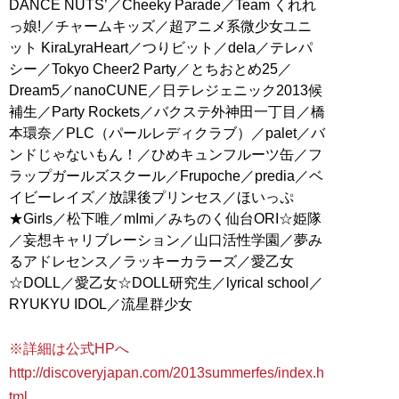
DANCE NUTS’／Cheeky Parade／Team くれれ
っ娘!／チャームキッズ／超アニメ系微少女ユニ
ット KiraLyraHeart／つりビット／dela／テレパ
シー／Tokyo Cheer2 Party／とちおとめ25／
Dream5／nanoCUNE／日テレジェニック2013候
補生／Party Rockets／バクステ外神田一丁目／橋
本環奈／PLC（パールレディクラブ）／palet／バ
ンドじゃないもん！／ひめキュンフルーツ缶／フ
ラップガールズスクール／Frupoche／predia／ベ
イビーレイズ／放課後プリンセス／ほいっぷ
★Girls／松下唯／mImi／みちのく仙台ORI☆姫隊
／妄想キャリブレーション／山口活性学園／夢み
るアドレセンス／ラッキーカラーズ／愛乙女
☆DOLL／愛乙女☆DOLL研究生／lyrical school／
RYUKYU IDOL／流星群少女
※詳細は公式HPへ
http://discoveryjapan.com/2013summerfes/index.h
tml