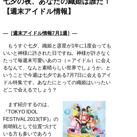
七夕の夜、あなたの織姫は誰だ！
【週末アイドル情報】
―［
週末アイドル情報7月1週
］―
もうすぐ七夕、織姫と彦星が1年に1度会っても
いいと神様に許された日ですね。神様が許さなく
たって毎週末可愛いあのコ（＝アイドル）に会え
るなんて、なんと素晴らしい世界でしょうか。と
いうことで今週は七夕である7月7日に会えるアイ
ドル特集です。あなたにとっての織姫はいったい
どこで会えるでしょう？
まず紹介するのは、
『TOKYO IDOL
FESTIVAL 2013(TIF)』の
前哨戦として位置づけて
いる方も多いであろう