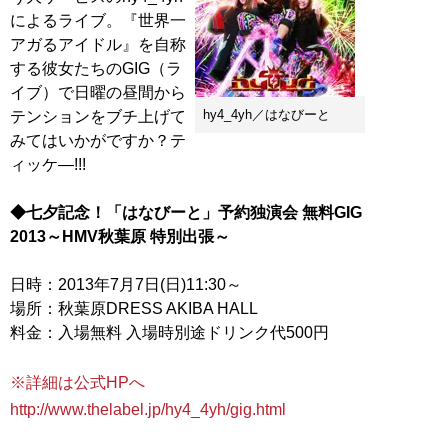
によるライブ。『世界一
アガるアイドル』を自称
する彼女たちのGIG（ラ
イブ）で日曜の昼間から
hy4_4yh／はなびーと
テンションをブチ上げて
みてはいかがですか？テ
ィッケ―!!!
◆七夕記念！「はなびーと」予約独演会 無料GIG
2013～HMV秋葉原 特別出張～
日時：2013年7月7日(日)11:30～
場所：秋葉原DRESS AKIBA HALL
料金：入場無料 入場時別途ドリンク代500円
※詳細は公式HPへ
http://www.thelabel.jp/hy4_4yh/gig.html