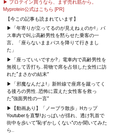
▶ プロテイン買うなら、まず売れ筋から。
Myprotein公式はこちら [PR]
【今この記事も読まれています】
▶「年寄りが立ってるのが見えねぇのか!」バ
ス車内で叫ぶ高齢男性を黙らせた乗客の一
言。「座らないままバスを降りて行きまし
た」
▶「座っていいですか?」電車内で高齢男性を
無視して舌打ち...荷物で席を占領した女性に訪
れた“まさかの結末”
▶「邪魔なんだよ!」新幹線で座席を蹴ってく
る後ろの男性...恐怖に震えた女性客を救っ
た“強面男性の一言”
▶【動画あり】「ノーブラ散歩」Hカップ
Youtuberを直撃!おっぱいが揺れ、透け乳首で
街中を歩いて“恥ずかしくない”のか聞いてみた
ら...