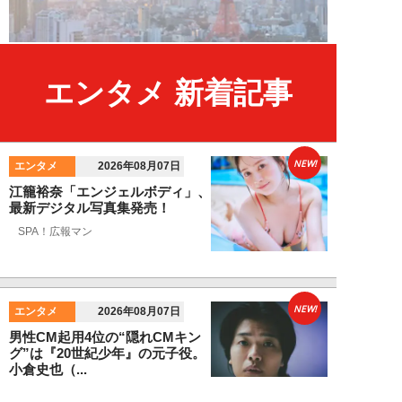
エンタメ 新着記事
NEW!
エンタメ
2026年08月07日
江籠裕奈「エンジェルボディ」、
最新デジタル写真集発売！
SPA！広報マン
NEW!
エンタメ
2026年08月07日
男性CM起用4位の“隠れCMキン
グ”は『20世紀少年』の元子役。
小倉史也（...
望月ふみ