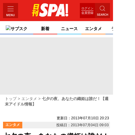
ログイン
会員登録
サブスク
新着
ニュース
エンタメ
ライフ
トップ
エンタメ
七夕の夜、あなたの織姫は誰だ！【週
末アイドル情報】
更新日：2013年07月10日 20:23
エンタメ
投稿日：2013年07月04日 09:03