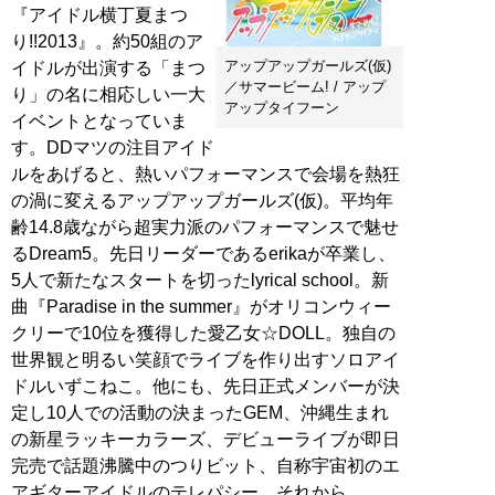
『アイドル横丁夏まつ
り!!2013』。約50組のア
アップアップガールズ(仮)
イドルが出演する「まつ
／サマービーム! / アップ
り」の名に相応しい一大
アップタイフーン
イベントとなっていま
す。DDマツの注目アイド
ルをあげると、熱いパフォーマンスで会場を熱狂
の渦に変えるアップアップガールズ(仮)。平均年
齢14.8歳ながら超実力派のパフォーマンスで魅せ
るDream5。先日リーダーであるerikaが卒業し、
5人で新たなスタートを切ったlyrical school。新
曲『Paradise in the summer』がオリコンウィー
クリーで10位を獲得した愛乙女☆DOLL。独自の
世界観と明るい笑顔でライブを作り出すソロアイ
ドルいずこねこ。他にも、先日正式メンバーが決
定し10人での活動の決まったGEM、沖縄生まれ
の新星ラッキーカラーズ、デビューライブが即日
完売で話題沸騰中のつりビット、自称宇宙初のエ
アギターアイドルのテレパシー、それから……