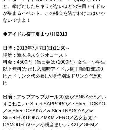
と、挙げだしたらキリがないほどの注目アイドル
が集まるイベント。この機会を逃すわけにはいか
ないですよ！
◆アイドル横丁夏まつり!!2013
日時：2013年7月7日(日)11:30～
場所：新木場スタジオコースト
料金：4500円（当日券は+1000円）女性・小学生
以下無料(ただし入場時アイドル横丁新聞1部200
円とドリンク代必要) 入場時別途ドリンク代500
円
出演：アップアップガールズ(仮)／ANNA☆S／い
ずこねこ／e-Street SAPPORO／e-Street TOKYO
／w-Street OSAKA／w-Street NAGOYA／w-
Street FUKUOKA／MKM-ZERO／乙女新党／
CAMOUFLAGE／小桃音まい／JK21／GEM／