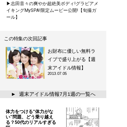
▶志田音々の爽やか超絶美ボディ!グラビアメ
イキングMySPA!限定ムービー公開!【旬撮ガ
ール】
この特集の次回記事
お財布に優しい無料ラ
イブで盛り上がる【週
末アイドル情報】
2013.07.05
週末アイドル情報7月1週の一覧へ
▲
体力をつける“体力がな
い”問題、どう乗り越え
る？50代のリアルすぎる