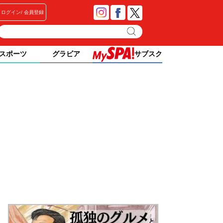
ログイン
会員登録
スポーツ
グラビア
サブスク