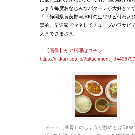
しまう毎度おなじみなパターンが大好きです
「『静岡県賀茂郡河津町の生ワサビ付わさ
撃的。早速家でマネしてチューブのワサビで
人までさまざま。
⇒【画像】その料理はコチラ
https://nikkan-spa.jp/?attachment_id=49679
チート（豚胃）のしょうが炒めとはSeaso