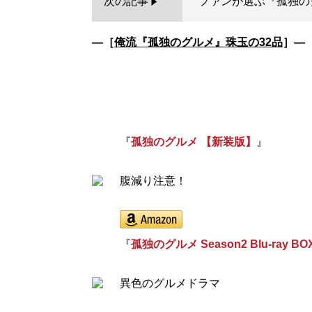
次の記事
ファンが選ぶ『孤独の
―［
俺流『孤独のグルメ』珠玉の32品
］―
『
孤独のグルメ 【新装版】
』
腹減り注意！
『
孤独のグルメ Season2 Blu-ray BO
異色のグルメドラマ