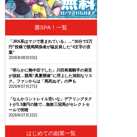
勝SPA！一覧
「JRA系はマジで恵まれている」…“30分で2万
円”投稿で競馬関係者が猛反発した“4文字の言
葉”
2026年08月03日
「明らかに熱中症でした」川田将雅騎手の発言
が波紋…競馬“真夏開催”に浮上した深刻なリス
ク。ファンからは「馬死ぬぞ」の声も
2026年07月27日
「なんかコントレイル安いな」デアリングタク
トが3.3億円の陰で…無敗三冠馬がセレクトセ
ールで明暗
2026年07月15日
はじめての副業一覧