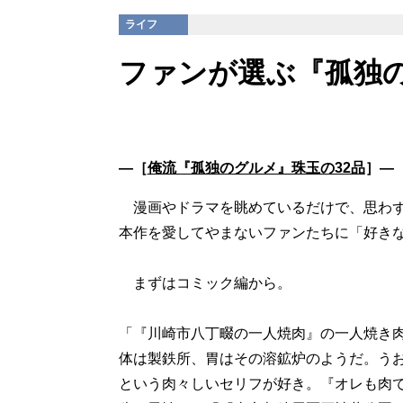
ライフ
ファンが選ぶ『孤独
―［
俺流『孤独のグルメ』珠玉の32品
］―
漫画やドラマを眺めているだけで、思わず
本作を愛してやまないファンたちに「好き
まずはコミック編から。
「『川崎市八丁畷の一人焼肉』の一人焼き
体は製鉄所、胃はその溶鉱炉のようだ。うお
という肉々しいセリフが好き。『オレも肉で