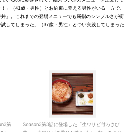
！」（41歳・男性）とお約束に悶える男性がいる一方で、
び丼』。これまでの登場メニューでも屈指のシンプルさが衝
試してしまった」（37歳・男性）とつい実践してしまった
0
n3第
Season3第3話に登場した「生ワサビ付わさび