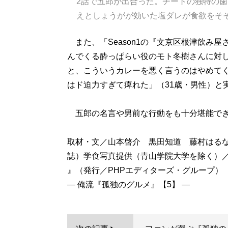
2話で五郎が出合った。チートの独特の歯
えとしょうがが効いた塩ダレが食欲をそ
また、「Season1の『文京区根津飲み
んでくる酔っぱらい役のモト冬樹さんに対
と、こういうカレーを悪く言うのはやめてく
はド迫力すぎて痺れた」（31歳・男性）と
五郎の名言や男前な行動をも十分堪能でき
取材・文／山本啓介 黒田知道 藤村はる
誌）学食写真提供（青山学院大学を除く）
』（発行／PHPエディターズ・グループ）