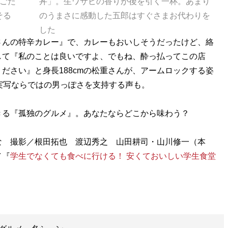
ごた
丼」。生ワサビの香りが後を引く一杯。あまり
そる
のうまさに感動した五郎はすぐさまお代わりを
した
屋さんの特辛カレー』で、カレーもおいしそうだったけど、絡
して『私のことは良いですよ、でもね、酔っ払ってこの店
ださい』と身長188cmの松重さんが、アームロックする姿
実写ならではの男っぽさを支持する声も。
る『孤独のグルメ』。あなたならどこから味わう？
な 撮影／根田拓也 渡辺秀之 山田耕司・山川修一（本
／『
学生でなくても食べに行ける！ 安くておいしい学生食堂