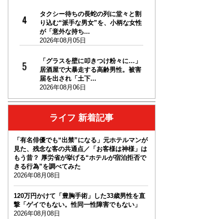
タクシー待ちの長蛇の列に堂々と割
り込む“派手な男女”を、小柄な女性
が「意外な持ち...
2026年08月05日
「グラスを壁に叩きつけ粉々に…」
居酒屋で大暴走する高齢男性。被害
届を出され「土下...
2026年08月06日
ライフ 新着記事
「有名俳優でも“出禁”になる」元ホテルマンが
見た、残念な客の共通点／「お客様は神様」は
もう昔？ 厚労省が挙げる“ホテルが宿泊拒否で
きる行為”を調べてみた
2026年08月08日
120万円かけて「豊胸手術」した33歳男性を直
撃「ゲイでもない。性同一性障害でもない」
2026年08月08日