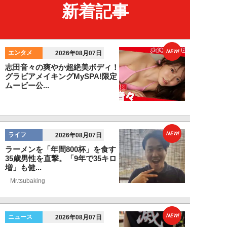
新着記事
NEW!
エンタメ
2026年08月07日
志田音々の爽やか超絶美ボディ！
グラビアメイキングMySPA!限定
ムービー公...
NEW!
ライフ
2026年08月07日
ラーメンを「年間800杯」を食す
35歳男性を直撃。「9年で35キロ
増」も健...
Mr.tsubaking
NEW!
ニュース
2026年08月07日