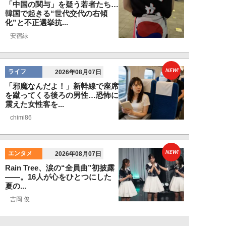
「中国の関与」を疑う若者たち…
韓国で起きる“世代交代の右傾
化”と不正選挙抗...
安宿緑
NEW!
ライフ
2026年08月07日
「邪魔なんだよ！」新幹線で座席
を蹴ってくる後ろの男性…恐怖に
震えた女性客を...
chimi86
NEW!
エンタメ
2026年08月07日
Rain Tree、涙の“全員曲”初披露
――。16人が心をひとつにした
夏の...
吉岡 俊