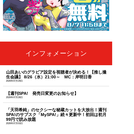
インフォメーション
山田あいのグラビア設定を視聴者が決める！【推し撮
生会議】 8/26（水）21:00～ MC：岸明日香
2026年07月29日
【週刊SPA! 発売日変更のお知らせ】
2026年07月28日
「天羽希純」のセクシーな秘蔵カットを大放出！週刊
SPA!のサブスク「MySPA!」続々更新中！初回は初月
99円で読み放題
2026年07月03日