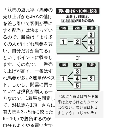
「競馬の還元率（馬券の
売り上げからJRAの儲け
を差し引いて客側が手に
する配当）は決まってい
るので、勝負は『より多
くの人がはずれ馬券を買
い、自分だけが当てる』
というポイントに収束し
ます。その点で、一番売
り上げが高く、一番はず
れ馬券が多い3連単がベス
ト。しかし、闇雲に買っ
ていては投資が増える一
「30点も買えば当たる確
方なので、1着馬を固定し
率は上がるけどリターン
て、対抗馬を1頭、さらに
は少ない。買い目は抑え
有力馬を3～5頭に絞った
ましょう」（じゃい氏）
6～10点で勝負するのが
自分もよくやる買い方で