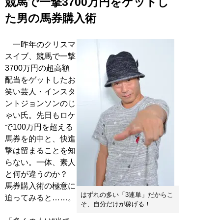
競馬で一撃3700万円をゲットし
た男の馬券購入術
一昨年のクリスマ
スイブ、競馬で一撃
3700万円の超高額
配当をゲットしたお
笑い芸人・インスタ
ントジョンソンのじ
ゃい氏。先日もロケ
で100万円を超える
馬券を的中と、快進
撃は留まることを知
らない。一体、素人
と何が違うのか？
馬券購入術の極意に
はずれの多い「3連単」だからこ
迫ってみると……。
そ、自分だけが稼げる！