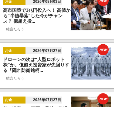
NEW!
お金
2026年08月03日
高市国策で1兆円投入へ！ 高値か
ら“半値暴落”した今がチャン
ス？ 億超え投...
結喜たろう
NEW!
お金
2026年07月27日
ドローンの次は“人型ロボット
株”か。億超え投資家が先回りす
る「隠れ防衛銘柄...
結喜たろう
NEW!
お金
2026年07月27日
父の遺産5000万円で兄弟が絶縁
「長男だから」「介護したのは
私」家族が“争...
渡辺智