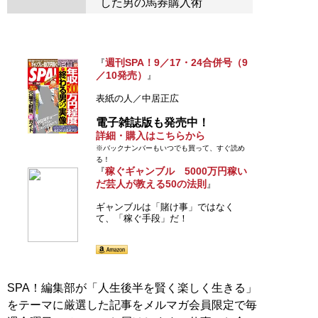
した男の馬券購入術
週刊SPA！9／17・24合併号（9
『
／10発売）
』
表紙の人／中居正広
電子雑誌版も発売中！
詳細・購入はこちらから
※バックナンバーもいつでも買って、すぐ読め
る！
稼ぐギャンブル 5000万円稼い
『
だ芸人が教える50の法則
』
ギャンブルは「賭け事」ではなく
て、「稼ぐ手段」だ！
SPA！編集部が「人生後半を賢く楽しく生きる」
をテーマに厳選した記事をメルマガ会員限定で毎