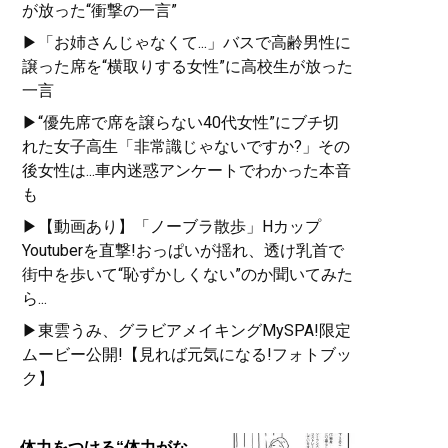
が放った“衝撃の一言”
▶「お姉さんじゃなくて...」バスで高齢男性に
譲った席を“横取りする女性”に高校生が放った
一言
▶“優先席で席を譲らない40代女性”にブチ切
れた女子高生「非常識じゃないですか?」その
後女性は...車内迷惑アンケートでわかった本音
も
▶【動画あり】「ノーブラ散歩」Hカップ
Youtuberを直撃!おっぱいが揺れ、透け乳首で
街中を歩いて“恥ずかしくない”のか聞いてみた
ら...
▶東雲うみ、グラビアメイキングMySPA!限定
ムービー公開!【見れば元気になる!フォトブッ
ク】
体力をつける“体力がな