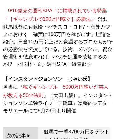
9/10発売の週刊SPA！に掲載されている特集
「［ギャンブルで100万円稼ぐ］必勝法」
では、
競馬以外にも競輪・パチスロ・ロト7・海外カジ
ノにおける「確実に100万円を稼ぎ出す」理論を
紹介。日当10万円以上だと豪語するプロたちがそ
の必勝法を伝授している。技術、メンタル、資金
管理術を徹底すれば、バクチは運を凌駕するの
か!? ＜取材・文／週刊SPA！編集部＞
【インスタントジョンソン じゃい氏】
著書に『
稼ぐギャンブル 5000万円稼いだ芸人
が教える50の法則
』（太田出版）。インスタント
ジョンソン単独ライブ「三輪車」は新宿シアター
競馬で一撃3700万円をゲット
次の記事