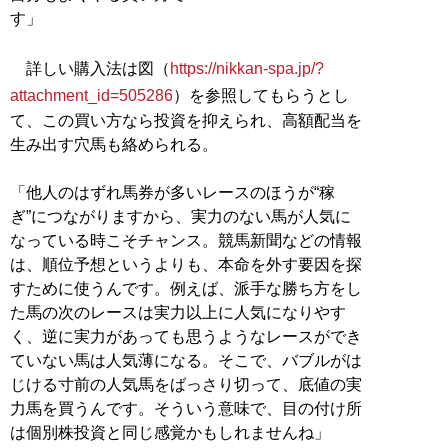
す」
詳しい購入法は図（
https://nikkan-spa.jp/?
attachment_id=505286
）を参照してもらうとし
て、この買い方なら投資を抑えられ、高額配当を
生み出す穴馬も絡められる。
「他人のはずれ馬券が多いレースのほうが“稼
ぎ”につながりますから、実力のない馬が人気に
なっている時こそチャンス。競馬新聞などの情報
は、順位予想というよりも、本命を外す要因を探
すために使うんです。例えば、派手な勝ち方をし
た馬の次のレースは実力以上に人気になりやす
く、逆に実力があっても思うようなレースができ
ていない馬は人気薄になる。そこで、バブルがは
じける寸前の人気馬をばっさり切って、底値の実
力馬を買うんです。そういう意味で、目の付け所
は個別株投資と同じ感覚かもしれませんね」