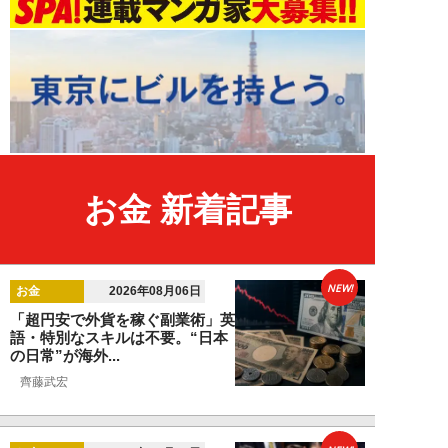
お金 新着記事
NEW!
お金
2026年08月06日
「超円安で外貨を稼ぐ副業術」英
語・特別なスキルは不要。“日本
の日常”が海外...
齊藤武宏