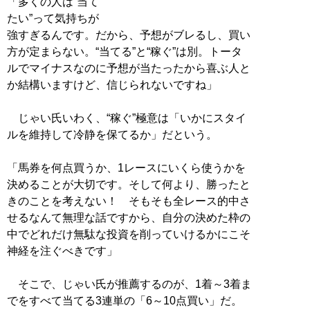
「多くの人は“当て
たい”って気持ちが
強すぎるんです。だから、予想がブレるし、買い
方が定まらない。“当てる”と“稼ぐ”は別。トータ
ルでマイナスなのに予想が当たったから喜ぶ人と
か結構いますけど、信じられないですね」
じゃい氏いわく、“稼ぐ”極意は「いかにスタイ
ルを維持して冷静を保てるか」だという。
「馬券を何点買うか、1レースにいくら使うかを
決めることが大切です。そして何より、勝ったと
きのことを考えない！ そもそも全レース的中さ
せるなんて無理な話ですから、自分の決めた枠の
中でどれだけ無駄な投資を削っていけるかにこそ
神経を注ぐべきです」
そこで、じゃい氏が推薦するのが、1着～3着ま
でをすべて当てる3連単の「6～10点買い」だ。