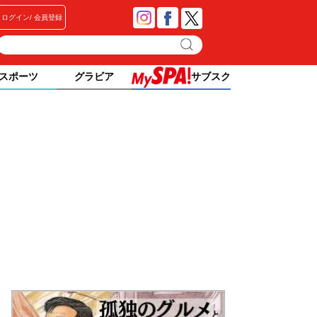
ログイン
会員登録
スポーツ
グラビア
サブスク