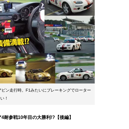
アピン走行時。F1みたいにブレーキングでローター
しい！
4耐参戦10年目の大勝利!?【後編】