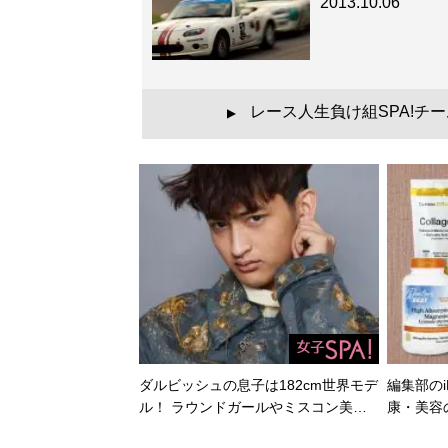
2013.10.06
レース人生負け組SPA!チ
▲
ダルビッシュの息子は182cm世界モデ
編集部のi
ル！ ラウンドガールやミスコン美…
康・美容