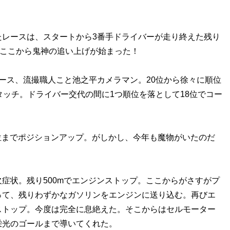
レースは、スタートから3番手ドライバーが走り終えた残り
、ここから鬼神の追い上げが始まった！
ース、流撮職人こと池之平カメラマン。20位から徐々に順位
タッチ。ドライバー交代の間に1つ順位を落として18位でコー
5位までポジションアップ。がしかし、今年も魔物がいたのだ
症状。残り500mでエンジンストップ。ここからがさすがプ
って、残りわずかなガソリンをエンジンに送り込む。再びエ
ストップ。今度は完全に息絶えた。そこからはセルモーター
栄光のゴールまで導いてくれた。