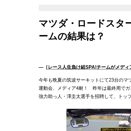
マツダ・ロードスター
ームの結果は？
―［
レース人生負け組SPA!チームがメディア
今年も晩夏の筑波サーキットにて23台のマ
運動会、メディア4耐！ 昨年は最終周で
強力助っ人・澤圭太選手を招聘して、トッ