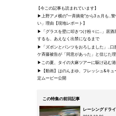
【今この記事も読まれています】
▶上野アメ横の“一斉摘発”から3ヵ月も.
い」理由【現地レポート】
▶「グラスを壁に叩きつけ粉々に...」居
するも、あえなく出禁になるまで
▶「ズボンとパンツをおろしました」...
ケ斉藤被告が「同意があった」と信じた理
▶この夏、タイの大麻ツアーに駆け込む港区
▶【動画】はのんまゆ、フレッシュ&キュー
定ムービー公開
この特集の前回記事
レーシングドライ