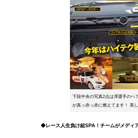
下段中央の写真2点は澤選手のヘ
が真っ赤っ赤に燃えてます！ 美
◆レース人生負け組SPA！チームがメディア