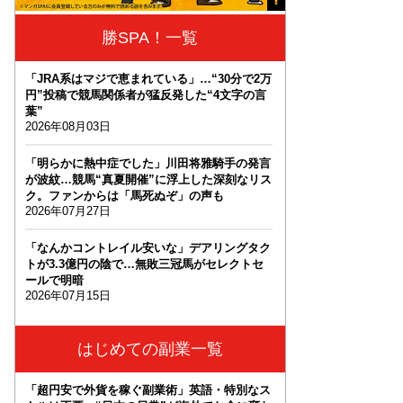
勝SPA！一覧
「JRA系はマジで恵まれている」…“30分で2万
円”投稿で競馬関係者が猛反発した“4文字の言
葉”
2026年08月03日
「明らかに熱中症でした」川田将雅騎手の発言
が波紋…競馬“真夏開催”に浮上した深刻なリス
ク。ファンからは「馬死ぬぞ」の声も
2026年07月27日
「なんかコントレイル安いな」デアリングタク
トが3.3億円の陰で…無敗三冠馬がセレクトセ
ールで明暗
2026年07月15日
はじめての副業一覧
「超円安で外貨を稼ぐ副業術」英語・特別なス