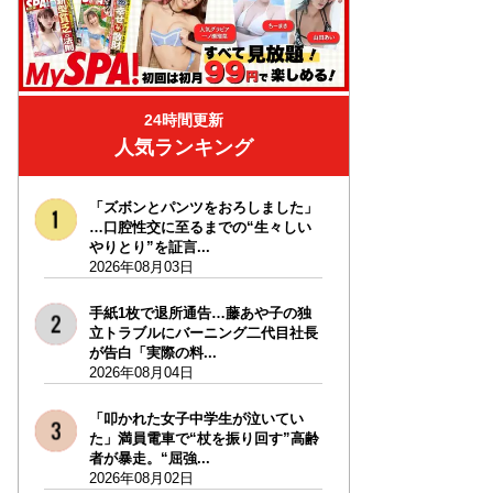
24時間更新
人気ランキング
「ズボンとパンツをおろしました」
…口腔性交に至るまでの“生々しい
やりとり”を証言...
2026年08月03日
手紙1枚で退所通告…藤あや子の独
立トラブルにバーニング二代目社長
が告白「実際の料...
2026年08月04日
「叩かれた女子中学生が泣いてい
た」満員電車で“杖を振り回す”高齢
者が暴走。“屈強...
2026年08月02日