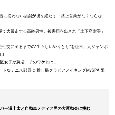
..警告に従わない店舗が後を絶たず「路上営業がなくならな
酒屋で大暴走する高齢男性。被害届を出され「土下座謝罪」
口腔性交に至るまでの“生々しいやりとり”を証言。元ジャンポ
由
女子が急増。そのワケとは...
トなテニス部員に!推し撮グラビアメイキングMySPA!限
バー澤圭太と自動車メディア界の大運動会に挑む