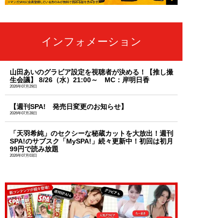
インフォメーション
山田あいのグラビア設定を視聴者が決める！【推し撮
生会議】 8/26（水）21:00～ MC：岸明日香
2026年07月29日
【週刊SPA! 発売日変更のお知らせ】
2026年07月28日
「天羽希純」のセクシーな秘蔵カットを大放出！週刊
SPA!のサブスク「MySPA!」続々更新中！初回は初月
99円で読み放題
2026年07月03日