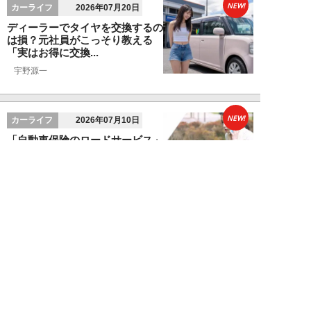
NEW!
カーライフ
2026年07月20日
ディーラーでタイヤを交換するの
は損？元社員がこっそり教える
「実はお得に交換...
宇野源一
NEW!
カーライフ
2026年07月10日
「自動車保険のロードサービス」
があればJAFは不要？元ディーラ
ーが教える、...
宇野源一
NEW!
お金
2026年06月15日
ランクル250「ディーラー査定
620万円を727万円に」化けさせ
た交渉術。...
宇野源一