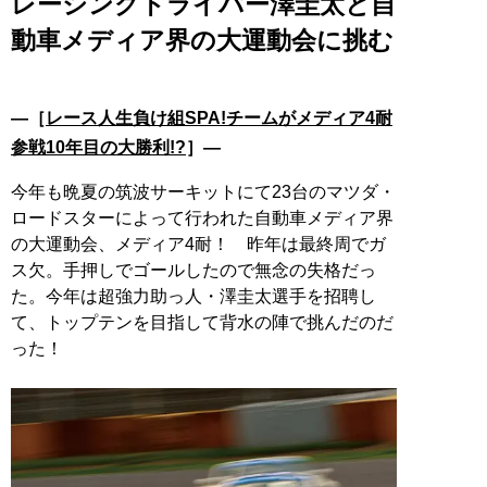
レーシングドライバー澤圭太と自
動車メディア界の大運動会に挑む
―［
レース人生負け組SPA!チームがメディア4耐
参戦10年目の大勝利!?
］―
今年も晩夏の筑波サーキットにて23台のマツダ・
ロードスターによって行われた自動車メディア界
の大運動会、メディア4耐！ 昨年は最終周でガ
ス欠。手押しでゴールしたので無念の失格だっ
た。今年は超強力助っ人・澤圭太選手を招聘し
て、トップテンを目指して背水の陣で挑んだのだ
った！