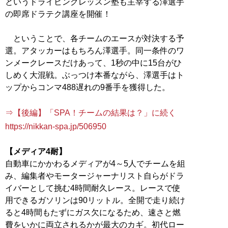
というドライビングレッスン塾も主宰する澤選手
の即席ドラテク講座を開催！
ということで、各チームのエースが対決する予
選。アタッカーはもちろん澤選手。同一条件のワ
ンメークレースだけあって、1秒の中に15台がひ
しめく大混戦。ぶっつけ本番ながら、澤選手はト
ップからコンマ488遅れの9番手を獲得した。
⇒【後編】「SPA！チームの結果は？」に続く
https://nikkan-spa.jp/506950
【メディア4耐】
自動車にかかわるメディアが4～5人でチームを組
み、編集者やモータージャーナリスト自らがドラ
イバーとして挑む4時間耐久レース。レースで使
用できるガソリンは90リットル。全開で走り続け
ると4時間もたずにガス欠になるため、速さと燃
費をいかに両立されるかが最大のカギ。初代ロー