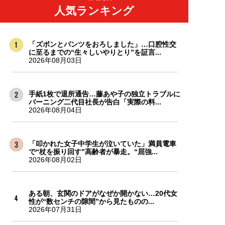
人気ランキング
「ズボンとパンツをおろしました」…口腔性交
に至るまでの“生々しいやりとり”を証言...
2026年08月03日
手紙1枚で退所通告…藤あや子の独立トラブルに
バーニング二代目社長が告白「実際の料...
2026年08月04日
「叩かれた女子中学生が泣いていた」満員電車
で“杖を振り回す”高齢者が暴走。“屈強...
2026年08月02日
ある朝、玄関のドアがなぜか開かない…20代女
性が“数センチの隙間”から見たものの...
2026年07月31日