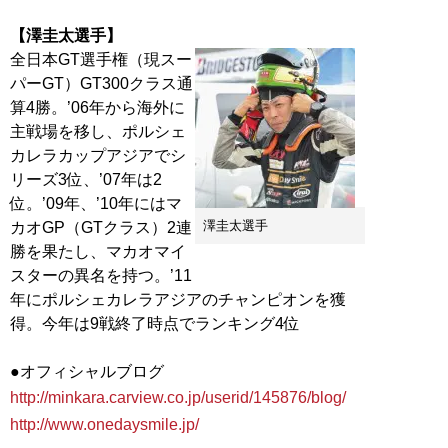
【澤圭太選手】
全日本GT選手権（現スー
パーGT）GT300クラス通
算4勝。’06年から海外に
主戦場を移し、ポルシェ
カレラカップアジアでシ
リーズ3位、’07年は2
位。’09年、’10年にはマ
澤圭太選手
カオGP（GTクラス）2連
勝を果たし、マカオマイ
スターの異名を持つ。’11
年にポルシェカレラアジアのチャンピオンを獲
得。今年は9戦終了時点でランキング4位
http://minkara.carview.co.jp/userid/145876/blog/
http://www.onedaysmile.jp/