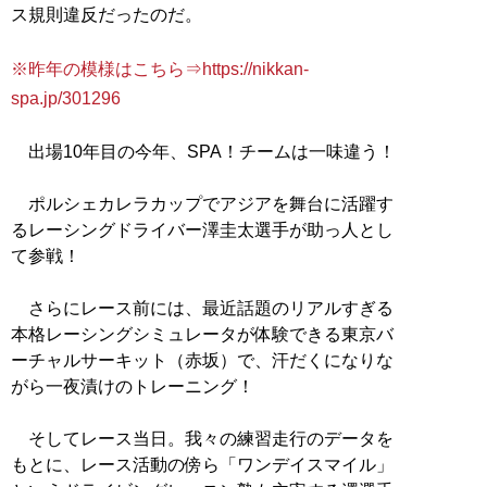
ス規則違反だったのだ。
※昨年の模様はこちら⇒https://nikkan-
spa.jp/301296
出場10年目の今年、SPA！チームは一味違う！
ポルシェカレラカップでアジアを舞台に活躍す
るレーシングドライバー澤圭太選手が助っ人とし
て参戦！
さらにレース前には、最近話題のリアルすぎる
本格レーシングシミュレータが体験できる東京バ
ーチャルサーキット（赤坂）で、汗だくになりな
がら一夜漬けのトレーニング！
そしてレース当日。我々の練習走行のデータを
もとに、レース活動の傍ら「ワンデイスマイル」