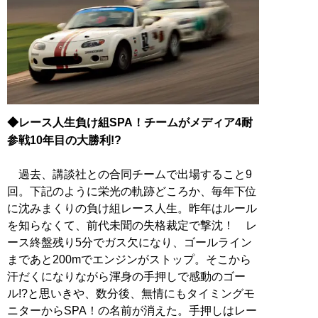
◆レース人生負け組SPA！チームがメディア4耐
参戦10年目の大勝利!?
過去、講談社との合同チームで出場すること9
回。下記のように栄光の軌跡どころか、毎年下位
に沈みまくりの負け組レース人生。昨年はルール
を知らなくて、前代未聞の失格裁定で撃沈！ レ
ース終盤残り5分でガス欠になり、ゴールライン
まであと200mでエンジンがストップ。そこから
汗だくになりながら渾身の手押しで感動のゴー
ル!?と思いきや、数分後、無情にもタイミングモ
ニターからSPA！の名前が消えた。手押しはレー