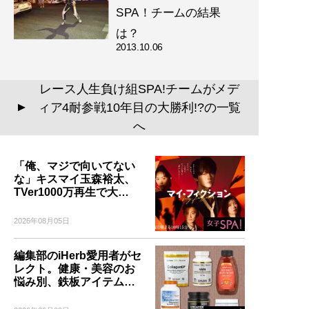
SPA！チームの結果
は？
2013.10.06
レース人生負け組SPA!チームがメデ
ィア4耐参戦10年目の大勝利!?の一覧
▲
へ
「俺、マジで向いてない
な」キスマイ玉森裕太、
TVer1000万再生で大…
2026年08月05日
編集部のiHerb愛用者がセ
レクト。健康・美容のお
悩み別、鉄板アイテム…