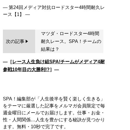
― 第24回メディア対抗ロードスター4時間耐久レ
マツダ・ロードスター4時間
次の記事
耐久レース。SPA！チームの
結果は？
―［
レース人生負け組SPA!チームがメディア4耐
参戦10年目の大勝利!?
］―
SPA！編集部が「人生後半を賢く楽しく生きる」
をテーマに厳選した記事をメルマガ会員限定で毎
週金曜日にメールでお届けします。仕事・お金・
性・人間関係…人生を豊かにする秘訣が見つかり
ます。無料・10秒で完了です。