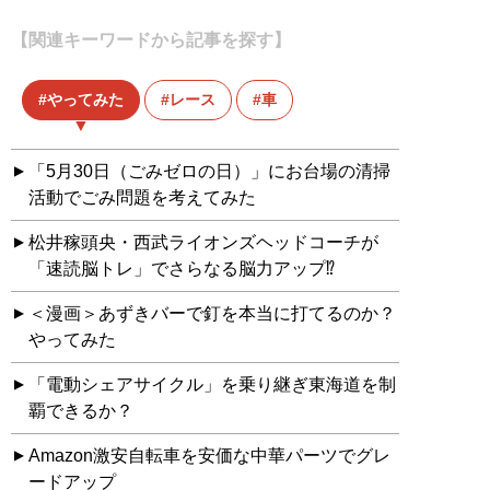
【関連キーワードから記事を探す】
やってみた
レース
車
「5月30日（ごみゼロの日）」にお台場の清掃
活動でごみ問題を考えてみた
松井稼頭央・西武ライオンズヘッドコーチが
「速読脳トレ」でさらなる脳力アップ⁉
＜漫画＞あずきバーで釘を本当に打てるのか？
やってみた
「電動シェアサイクル」を乗り継ぎ東海道を制
覇できるか？
Amazon激安自転車を安価な中華パーツでグレ
ードアップ