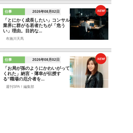
NEW!
仕事
2026年08月02日
「とにかく成長したい」コンサル
業界に群がる若者たちが「危う
い」理由。目的な...
布施川天馬
NEW!
仕事
2026年08月02日
「お局が孫のようにかわいがって
くれた」納言・薄幸が伝授す
る“職場の厄介者を...
週刊SPA！編集部
NEW!
仕事
2026年08月01日
「あの人がいるだけで精神的にな
ぜか削られる…」職場の“毒社
員”は追い出して...