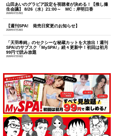
山田あいのグラビア設定を視聴者が決める！【推し撮
生会議】 8/26（水）21:00～ MC：岸明日香
2026年07月29日
【週刊SPA! 発売日変更のお知らせ】
2026年07月28日
「天羽希純」のセクシーな秘蔵カットを大放出！週刊
SPA!のサブスク「MySPA!」続々更新中！初回は初月
99円で読み放題
2026年07月03日