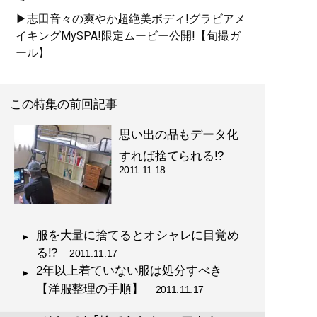
▶志田音々の爽やか超絶美ボディ!グラビアメ
イキングMySPA!限定ムービー公開!【旬撮ガ
ール】
この特集の前回記事
思い出の品もデータ化
すれば捨てられる!?
2011.11.18
服を大量に捨てるとオシャレに目覚め
る!?
2011.11.17
2年以上着ていない服は処分すべき
【洋服整理の手順】
2011.11.17