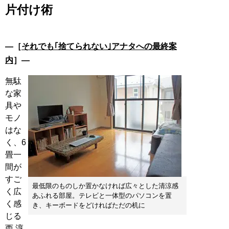
片付け術
―［
それでも｢捨てられない｣アナタへの最終案
内
］―
無駄
な家
具や
モノ
はな
く、6
畳一
間が
すご
最低限のものしか置かなければ広々とした清涼感
く広
あふれる部屋。テレビと一体型のパソコンを置
く感
き、キーボードをどければただの机に
じる
西 淳