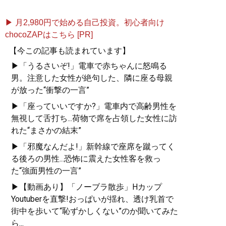
▶ 月2,980円で始める自己投資。初心者向け
chocoZAPはこちら [PR]
【今この記事も読まれています】
▶「うるさいぞ!」電車で赤ちゃんに怒鳴る
男。注意した女性が絶句した、隣に座る母親
が放った“衝撃の一言”
▶「座っていいですか?」電車内で高齢男性を
無視して舌打ち...荷物で席を占領した女性に訪
れた“まさかの結末”
▶「邪魔なんだよ!」新幹線で座席を蹴ってく
る後ろの男性...恐怖に震えた女性客を救っ
た“強面男性の一言”
▶【動画あり】「ノーブラ散歩」Hカップ
Youtuberを直撃!おっぱいが揺れ、透け乳首で
街中を歩いて“恥ずかしくない”のか聞いてみた
ら...