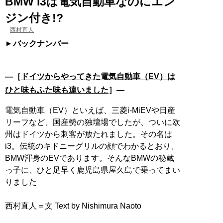
BMW i3は電気自動車なのにエン
ジン付き!?
西村直人
バックナンバー
―［
ドイツからやってきた電気自動車（EV）は
ひと味もふた味も違いました
］―
電気自動車（EV）といえば、三菱i-MiEVや日産
リーフなど、国産勢の独壇場でしたが、ついに欧
州はドイツから刺客が放たれました。その名は
i3。伝統のキドニーグリルの顔でわかるとおり、
BMW渾身のEVであります。そんなBMWの秘蔵
っ子に、ひと足早く鹿児島県屋久島で乗ってまい
りました
西村直人＝文 Text by Nishimura Naoto