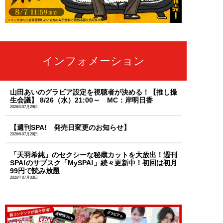
インフォメーション
山田あいのグラビア設定を視聴者が決める！【推し撮
生会議】 8/26（水）21:00～ MC：岸明日香
2026年07月29日
【週刊SPA! 発売日変更のお知らせ】
2026年07月28日
「天羽希純」のセクシーな秘蔵カットを大放出！週刊
SPA!のサブスク「MySPA!」続々更新中！初回は初月
99円で読み放題
2026年07月03日