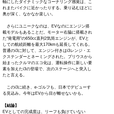
軸にしたダイナミックなコーナリング感覚は、こ
れまたバイクに近かったりする。乗り込むほどに
奥が深く、なかなか楽しい。
さらにユニークなのは、EVなのにエンジン搭
載モデルもあることだ。モーター右脇に搭載され
た“発電用”の650cc直列2気筒エンジンが、EVと
しての航続距離を最大170kmも延長してくれる。
普通のi3に対して、エンジン付きはi3レンジ・エ
クステンダーとネーミングされた。プリウスから
始まったクルマのエコ化は、運転操作に新しい要
素を加えたi3の登場で、次のステージへと突入し
たと言える。
このi3に続き、e-ゴルフも、日本でデビューす
る見込み。今年はEVから目が離せないかも。
【結論】
EVとしての完成度は、リーフも負けていない