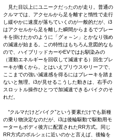
見た目以上にユニークだったのが走り。普通の
クルマでは、アクセルから足を離すと惰性で走行
し緩やかに速度が落ちていくのが一般的だが、i3
はアクセルから足を離した瞬間からまるでブレー
キを掛けたかのように「グォ～ン」とかなり強め
の減速が始まる。この特性はもちろん意図的なも
ので、ハイブリッドカーやEVではお馴染みの
（運動エネルギーを回収して減速する）回生ブレ
ーキが働くから。とはいえプリウスやリーフで、
ここまでの強い減速感を得るにはブレーキを踏ま
ないと無理。i3が見せるこうした動きは、右手の
スロットル操作ひとつで加減速できるバイクのそ
れだ。
“クルマだけどバイク”という要素だけでも新種
の乗り物決定なのだが、i3は後輪駆動で駆動用モ
ーターもボディ後方に配置されたRR方式。同じ
RR方式のポルシェに近いのかと言えば、後輪を