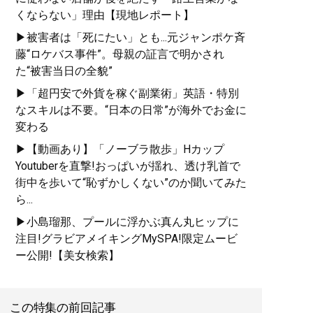
くならない」理由【現地レポート】
▶被害者は「死にたい」とも...元ジャンポケ斉
藤“ロケバス事件”。母親の証言で明かされ
た“被害当日の全貌”
▶「超円安で外貨を稼ぐ副業術」英語・特別
なスキルは不要。“日本の日常”が海外でお金に
変わる
▶【動画あり】「ノーブラ散歩」Hカップ
Youtuberを直撃!おっぱいが揺れ、透け乳首で
街中を歩いて“恥ずかしくない”のか聞いてみた
ら...
▶小島瑠那、プールに浮かぶ真ん丸ヒップに
注目!グラビアメイキングMySPA!限定ムービ
ー公開!【美女検索】
この特集の前回記事