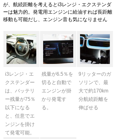
が、航続距離を考えるとi3レンジ・エクステンダ
ーは魅力的。発電用エンジンに給油すれば長距離
移動も可能だし、エンジン音も気になりません
i3レンジ・エ
残量が6.5％を
9リッターのガ
クステンダー
切ると自動で
ソリンで、最
は、バッテリ
エンジンが掛
大で約170km
ー残量が75％
かり発電す
分航続距離を
以下になる
る。
伸ばせる
と、任意でエ
ンジンを掛け
て発電可能。