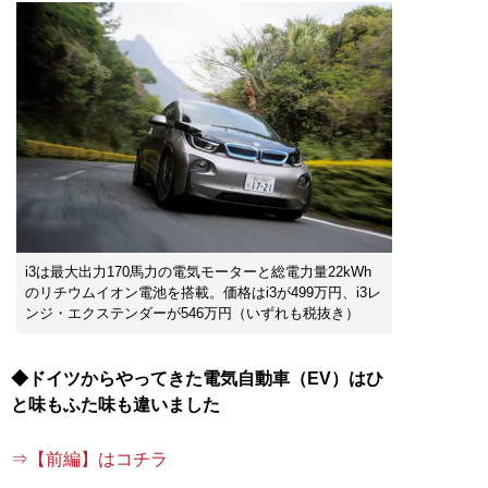
i3は最大出力170馬力の電気モーターと総電力量22kWh
のリチウムイオン電池を搭載。価格はi3が499万円、i3レ
ンジ・エクステンダーが546万円（いずれも税抜き）
◆ドイツからやってきた電気自動車（EV）はひ
と味もふた味も違いました
⇒【前編】はコチラ