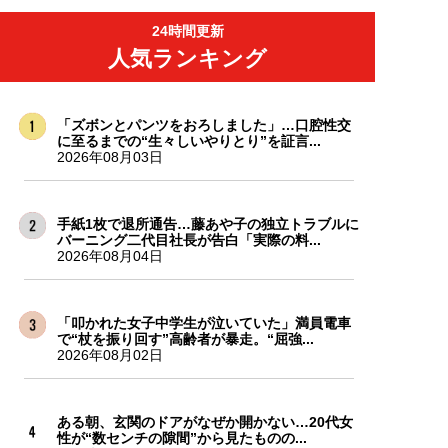
24時間更新
人気ランキング
「ズボンとパンツをおろしました」…口腔性交
に至るまでの“生々しいやりとり”を証言...
2026年08月03日
手紙1枚で退所通告…藤あや子の独立トラブルに
バーニング二代目社長が告白「実際の料...
2026年08月04日
「叩かれた女子中学生が泣いていた」満員電車
で“杖を振り回す”高齢者が暴走。“屈強...
2026年08月02日
ある朝、玄関のドアがなぜか開かない…20代女
性が“数センチの隙間”から見たものの...