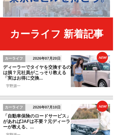
カーライフ 新着記事
NEW!
カーライフ
2026年07月20日
ディーラーでタイヤを交換するの
は損？元社員がこっそり教える
「実はお得に交換...
宇野源一
NEW!
カーライフ
2026年07月10日
「自動車保険のロードサービス」
があればJAFは不要？元ディーラ
ーが教える、...
宇野源一