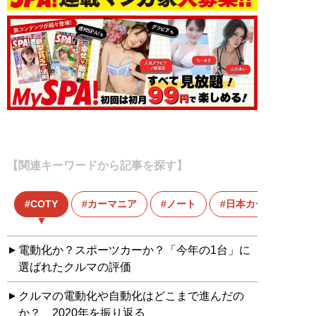
【関連キーワードから記事を探す】
COTY
カーマニア
ノート
日本カー・オブ・ザ
電動化か？スポーツカーか？「今年の1台」に
選ばれたクルマの評価
クルマの電動化や自動化はどこまで進んだの
か？ 2020年を振り返る