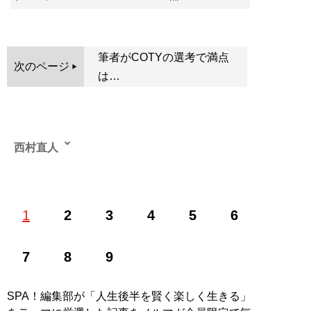
筆者がCOTYの選考で満点
次のページ
は…
西村直人
1
2
3
4
5
6
記事一覧へ
7
8
9
SPA！編集部が「人生後半を賢く楽しく生きる」