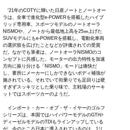
’21年のCOTYに輝いた日産ノートとノートオー
ラは、全車で進化型e-POWERを搭載したハイブ
リッド専用車。スポーツモデルのノートオーラ
NISMOや、ノートから最低地上高を25㎜上げた
SUVモデルにもe-POWERを搭載し、電動化車両
の選択肢を広げたことなどが評価されての受賞
だ。なかでも筆者は、ノートオーラNISMOのコ
ンセプトに共感した。モーターの出力特性を加速
方向に振り分ける「NISMO」モードは痛快だ
し、要所にメーカーにしかできないボディ補強が
施されている。それでいて街乗りでも足回りは硬
すぎずスッキリとした乗り味で、主戦場のサーキ
ットではスポーツカーのようだ。
インポート・カー・オブ・ザ・イヤーのゴルフ
シリーズは、本国ではハイパワーモデルのGTIや
ディーゼルモデルのTDIもラインアップしている
が、今のところ日本に導入されているのは、1リ