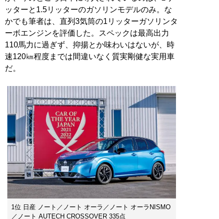
ッターと1.5リッターのガソリンモデルのみ。な
かでも筆者は、直列3気筒の1リッターガソリンタ
ーボエンジンを評価した。スペックは最高出力
110馬力に過ぎず、抑揚とか味わいはないが、時
速120㎞程度までは間違いなく質実剛健な実用車
だ。
1位 日産 ノート／ノート オーラ／ノート オーラNISMO
／ノート AUTECH CROSSOVER 335点