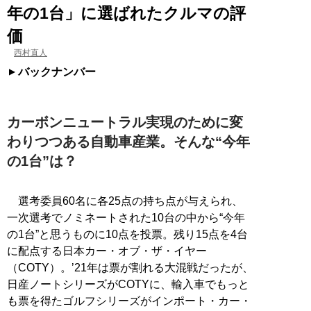
年の1台」に選ばれたクルマの評
価
西村直人
バックナンバー
カーボンニュートラル実現のために変
わりつつある自動車産業。そんな“今年
の1台”は？
選考委員60名に各25点の持ち点が与えられ、
一次選考でノミネートされた10台の中から“今年
の1台”と思うものに10点を投票。残り15点を4台
に配点する日本カー・オブ・ザ・イヤー
（COTY）。’21年は票が割れる大混戦だったが、
日産ノートシリーズがCOTYに、輸入車でもっと
も票を得たゴルフシリーズがインポート・カー・