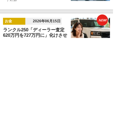
NEW!
お金
2026年06月15日
ランクル250「ディーラー査定
620万円を727万円に」化けさせ
た交渉術。...
宇野源一
NEW!
カーライフ
2026年06月06日
元ディーラー営業マンが暴露。ガ
ソリン車と比較して「ハイブリッ
ドカーはおすす...
宇野源一
NEW!
カーライフ
2026年05月25日
あおり運転してきた“真っ赤なス
ポーツカー”に下った天罰「前方