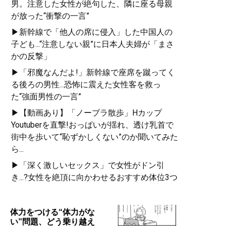
男。注意した女性が絶句した、隣に座る母親
が放った“衝撃の一言”
▶新幹線で「他人の席に侵入」した中国人の
子ども...“注意しない親”に日本人夫婦が「まさ
かの反撃」
▶「邪魔なんだよ!」新幹線で座席を蹴ってく
る後ろの男性...恐怖に震えた女性客を救っ
た“強面男性の一言”
▶【動画あり】「ノーブラ散歩」Hカップ
Youtuberを直撃!おっぱいが揺れ、透け乳首で
街中を歩いて“恥ずかしくない”のか聞いてみた
ら...
▶「深く激しいセックス」で女性がドン引
き...?女性を絶頂に向かわせるおすすめ体位3つ
体力をつける“体力がな
い”問題、どう乗り越え