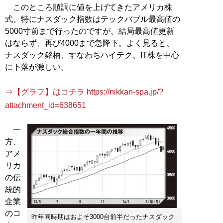
このところ順調に値を上げてきたアメリカ株
式。特にナスダック指数はテックバブル最高値の
5000寸前まで行ったのですが、結局最高値更新
はならず、再び4000まで急降下。よく見ると、
ナスダック銘柄、すなわちハイテク、IT株を中心
に下落が激しい。
⇒【グラフ】はコチラ https://nikkan-spa.jp/?
attachment_id=638651
一
方、
アメ
リカ
の伝
統的
企業
のコ
昨年同時期はおよそ3000台前半だったナスダック