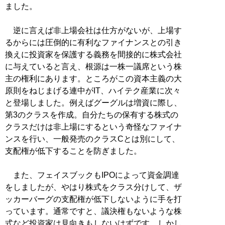
ました。
逆に言えば非上場会社は仕方がないが、上場す
るからには圧倒的に有利なファイナンスとの引き
換えに投資家を保護する義務を間接的に株式会社
に与えていると言え、根源は一株一議席という株
主の権利にあります。ところがこの資本主義の大
原則をねじまげる連中がIT、ハイテク産業に次々
と登場しました。例えばグーグルは増資に際し、
第3のクラスを作成。自分たちの保有する株式の
クラスだけは非上場にするという奇怪なファイナ
ンスを行い、一般発売のクラスCとは別にして、
支配権が低下することを防ぎました。
また、フェイスブックもIPOによって資金調達
をしましたが、やはり株式をクラス分けして、ザ
ッカーバーグの支配権が低下しないように手を打
っています。通常ですと、議決権もないような株
式など投資家は見向きもしないはずです。しかし