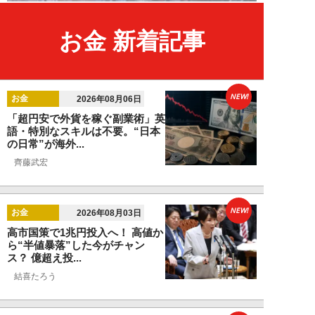
お金 新着記事
NEW!
お金
2026年08月06日
「超円安で外貨を稼ぐ副業術」英
語・特別なスキルは不要。“日本
の日常”が海外...
齊藤武宏
NEW!
お金
2026年08月03日
高市国策で1兆円投入へ！ 高値か
ら“半値暴落”した今がチャン
ス？ 億超え投...
結喜たろう