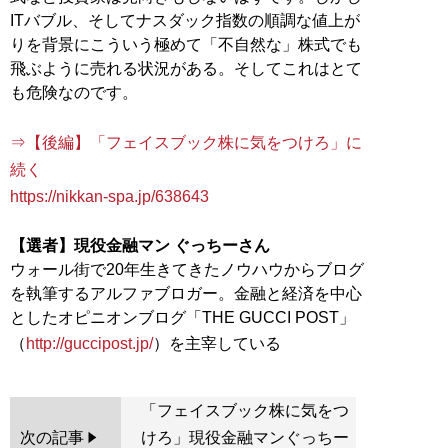
ITバブル、そしてナスダック指数の順調な値上が
りを背景にこういう極めて「不自然な」株式でも
飛ぶように売れる状況がある。そしてこれはとて
も危険なのです。
⇒【後編】「フェイスブック株に気をつけろ」に
続く
https://nikkan-spa.jp/638643
【選者】現役金融マン ぐっちーさん
ウォール街で20年生きてきたノウハウからブログ
を執筆するアルファブロガー。金融と経済を中心
としたオピニオンブログ「THE GUCCI POST」
（
http://guccipost.jp/
「フェイスブック株に気をつ
次の記事
けろ」現役金融マンぐっちー