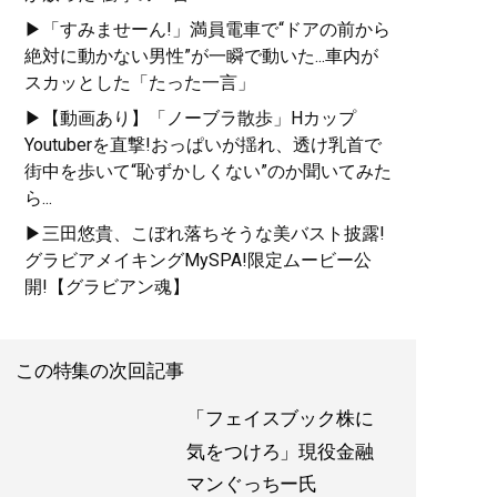
▶「すみませーん!」満員電車で“ドアの前から
絶対に動かない男性”が一瞬で動いた...車内が
スカッとした「たった一言」
▶【動画あり】「ノーブラ散歩」Hカップ
Youtuberを直撃!おっぱいが揺れ、透け乳首で
街中を歩いて“恥ずかしくない”のか聞いてみた
ら...
▶三田悠貴、こぼれ落ちそうな美バスト披露!
グラビアメイキングMySPA!限定ムービー公
開!【グラビアン魂】
この特集の次回記事
「フェイスブック株に
気をつけろ」現役金融
マンぐっちー氏