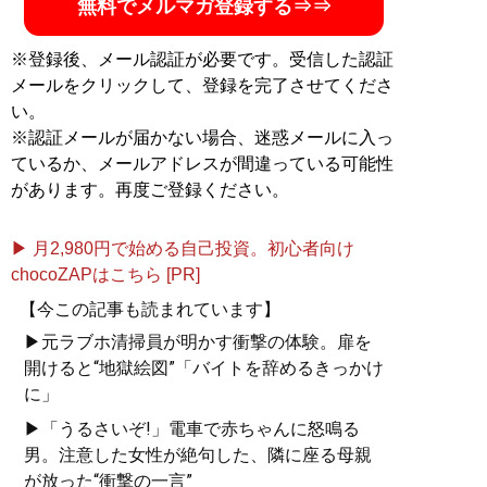
無料でメルマガ登録する⇒⇒
※登録後、メール認証が必要です。受信した認証
メールをクリックして、登録を完了させてくださ
い。
※認証メールが届かない場合、迷惑メールに入っ
ているか、メールアドレスが間違っている可能性
があります。再度ご登録ください。
▶ 月2,980円で始める自己投資。初心者向け
chocoZAPはこちら [PR]
【今この記事も読まれています】
▶元ラブホ清掃員が明かす衝撃の体験。扉を
開けると“地獄絵図”「バイトを辞めるきっかけ
に」
▶「うるさいぞ!」電車で赤ちゃんに怒鳴る
男。注意した女性が絶句した、隣に座る母親
が放った“衝撃の一言”