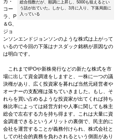
カ・
総合指数だが、順調に上昇し、5000も狙えるとい
う話が出ていた。しかし、3月に入り、下落局面に
コー
入っている
ラ、P
＆G、
ジョ
ンソンエンドジョンソンのような株式は上がって
いるので今回の下落はナスダック銘柄が原因なの
は明白です。
これまでIPOや新株発行などの新たな株式を市
場に出して資金調達をしますと、一株に一つの議
決権があり、広く投資家を募れば当然元経営者や
オーナーの支配権は落ちていきました。もし、そ
れらを買い占めるような投資家が出てくれば持ち
株比率によっては経営方針や人事に関しても株主
総会で左右する力を持ち得ます。これは大量に資
金調達できるというメリットの裏側で、民主的に
会社を運営することが義務付けられ、株式会社と
しての社会的責務を負わされるという側面があり