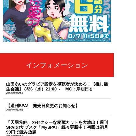
インフォメーション
山田あいのグラビア設定を視聴者が決める！【推し撮
生会議】 8/26（水）21:00～ MC：岸明日香
2026年07月29日
【週刊SPA! 発売日変更のお知らせ】
2026年07月28日
「天羽希純」のセクシーな秘蔵カットを大放出！週刊
SPA!のサブスク「MySPA!」続々更新中！初回は初月
99円で読み放題