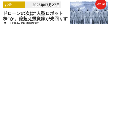
NEW!
お金
2026年07月27日
ドローンの次は“人型ロボット
株”か。億超え投資家が先回りす
る「隠れ防衛銘柄...
結喜たろう
NEW!
お金
2026年07月27日
父の遺産5000万円で兄弟が絶縁
「長男だから」「介護したのは
私」家族が“争...
渡辺智
NEW!
お金
2026年07月22日
元銀行員が明かす「お金持ちほど
やらないこと」本当に豊かな人に
は“共通点”が...
渡辺智