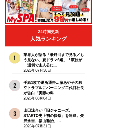
24時間更新
人気ランキング
業界人が語る「最終回まで見る／も
う見ない」夏ドラマ6選。「演技が
一辺倒で主人公に...
2026年07月30日
手紙1枚で退所通告…藤あや子の独
立トラブルにバーニング二代目社長
が告白「実際の料...
2026年08月04日
山田涼介が「旧ジャニーズ、
STARTO史上初の快挙」を達成。矢
沢永吉、福山雅治、...
2026年07月31日