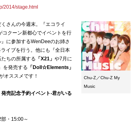
/2014/stage.html
くさんの今週末。『エコライ
～がコクーン新都心でイベントを行
』に参加するWenDeeのお姉さ
料ライブを行う。他にも『全日本
石たちの所属する
「X21」
や7月に
』を発売する
「Doll☆Elements」
がオススメです！
Chu-Z／Chu-Z My
Music
イド』発売記念予約イベント-君がいる
部・15:00～