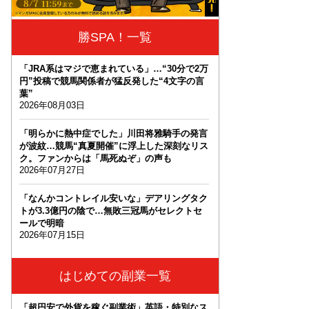
勝SPA！一覧
「JRA系はマジで恵まれている」…“30分で2万
円”投稿で競馬関係者が猛反発した“4文字の言
葉”
2026年08月03日
「明らかに熱中症でした」川田将雅騎手の発言
が波紋…競馬“真夏開催”に浮上した深刻なリス
ク。ファンからは「馬死ぬぞ」の声も
2026年07月27日
「なんかコントレイル安いな」デアリングタク
トが3.3億円の陰で…無敗三冠馬がセレクトセ
ールで明暗
2026年07月15日
はじめての副業一覧
「超円安で外貨を稼ぐ副業術」英語・特別なス