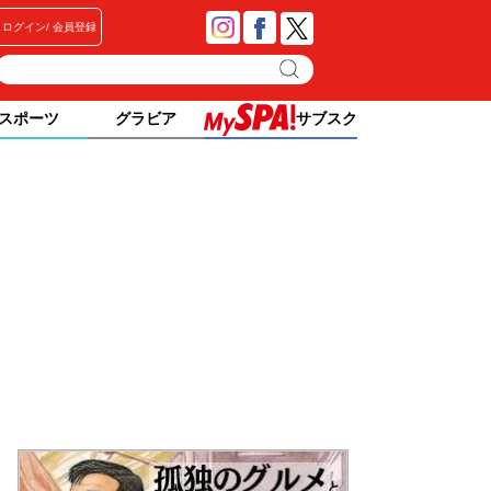
ログイン
会員登録
スポーツ
グラビア
サブスク