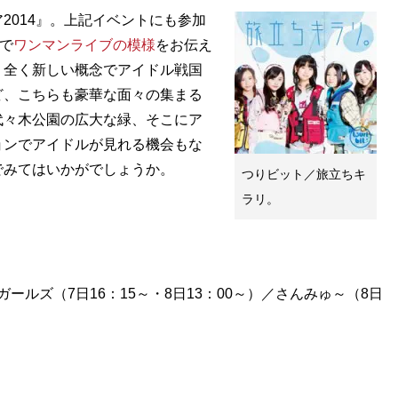
014』。上記イベントにも参加
！で
ワンマンライブの模様
をお伝え
う全く新しい概念でアイドル戦国
ど、こちらも豪華な面々の集まる
代々木公園の広大な緑、そこにア
ョンでアイドルが見れる機会もな
でみてはいかがでしょうか。
つりビット／旅立ちキ
ラリ。
んガールズ（7日16：15～・8日13：00～）／さんみゅ～（8日