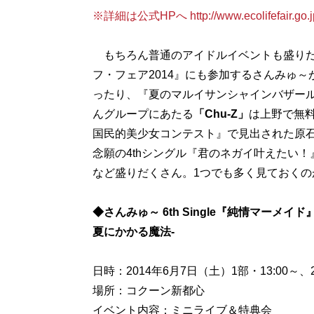
※詳細は公式HPへ http://www.ecolifefair.go.jp
もちろん普通のアイドルイベントも盛りだ
フ・フェア2014』にも参加するさんみゅ
ったり、『夏のマルイサンシャインバザール
んグループにあたる
「Chu-Z」
は上野で無
国民的美少女コンテスト』で見出された原
念願の4thシングル『君のネガイ叶えたい！
など盛りだくさん。1つでも多く見ておくの
◆さんみゅ～ 6th Single『純情マーメ
夏にかかる魔法-
日時：2014年6月7日（土）1部・13:00～、2
場所：コクーン新都心
イベント内容：ミニライブ＆特典会