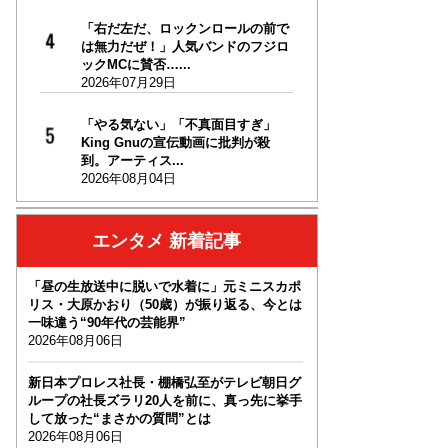
「右だ左だ、ロックンロールの前で
は無力だぜ！」人気バンドのフジロ
ックMCに賛否…...
2026年07月29日
「やる気ない」「不真面目すぎ」
King Gnuの宣伝動画に批判が殺
到。アーティス...
2026年08月04日
エンタメ 新着記事
「昼の生放送中に脱いで水着に」元ミニスカポ
リス・大原かおり（50歳）が振り返る、今とは
一味違う“90年代の芸能界”
2026年08月06日
新日本プロレス社長・棚橋弘至がテレビ朝日グ
ループの社長ズラリ20人を前に、真っ先に挙手
して放った“まさかの質問”とは
2026年08月06日