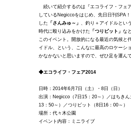
続いて紹介するのは『エコライフ・フェア2
しているNegiccoをはじめ、先日日刊SPA
した
「さんみゅ～」
、釣り＋アイドルとい
時代に殴り込みをかけた
「つりビット」
な
このイベント。開放的になる最近の気候と
イドル、という、こんなに最高のロケーシ
かなかないと思いますので、ぜひ足を運ん
◆エコライフ・フェア2014
日時：2014年6月7日（土）・8日（日）
出演：Negicco（7日15：20～）／はちき
13：50～）／つりビット（8日16：00～）
場所：代々木公園
イベント内容：ミニライブ