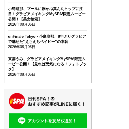
小島瑠那、プールに浮かぶ真ん丸ヒップに注
目！グラビアメイキングMySPA!限定ムービー
公開！【美女検索】
2026年08月06日
unFinale Tokyo・小島瑠那、8年ぶりグラビア
で魅せた“えちえちベイビー”の本音
2026年08月06日
東雲うみ、グラビアメイキングMySPA!限定ム
ービー公開！【見れば元気になる！フォトブッ
ク】
2026年08月05日