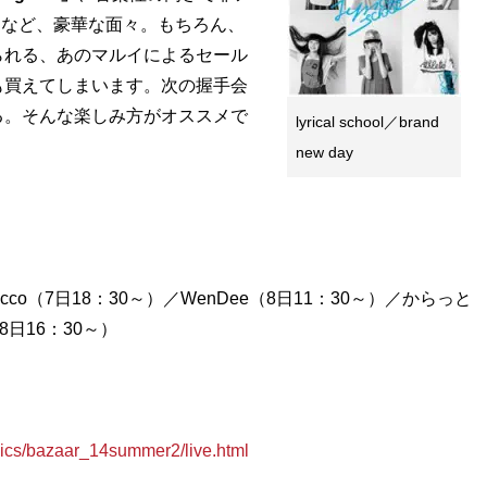
」
など、豪華な面々。もちろん、
られる、あのマルイによるセール
も買えてしまいます。次の握手会
る。そんな楽しみ方がオススメで
lyrical school／brand
new day
Negicco（7日18：30～）／WenDee（8日11：30～）／からっと
（8日16：30～）
s/bazaar_14summer2/live.html