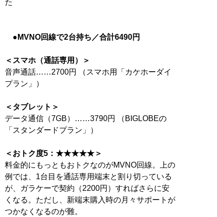
た
●MVNO回線で2台持ち／合計6490円
＜スマホ（通話専用）＞
音声通話……2700円 （スマホ用「カケホーダイ
プラン」）
＜タブレット＞
データ通信（7GB）……3790円 （BIGLOBEの
「スタンダードプラン」）
＜おトク度5：★★★★★＞
料金的にもっともおトクなのがMVNO回線。上の
例では、1台目を通話専用端末と割り切っている
が、ガラケーで契約（2200円）すればさらに安
くなる。ただし、新端末購入時の月々サポートが
つかなくなるのが難。