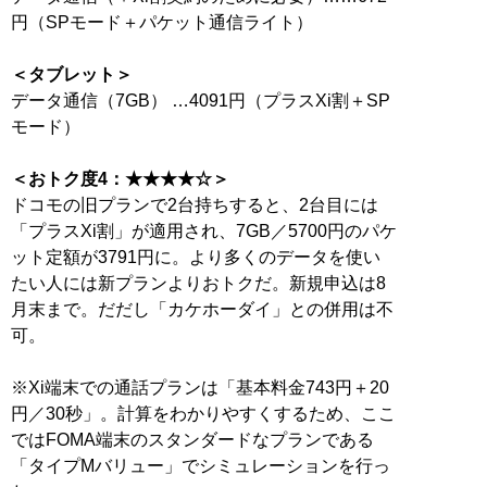
円（SPモード＋パケット通信ライト）
＜タブレット＞
データ通信（7GB） …4091円（プラスXi割＋SP
モード）
＜おトク度4：★★★★☆＞
ドコモの旧プランで2台持ちすると、2台目には
「プラスXi割」が適用され、7GB／5700円のパケ
ット定額が3791円に。より多くのデータを使い
たい人には新プランよりおトクだ。新規申込は8
月末まで。だだし「カケホーダイ」との併用は不
可。
※Xi端末での通話プランは「基本料金743円＋20
円／30秒」。計算をわかりやすくするため、ここ
ではFOMA端末のスタンダードなプランである
「タイプMバリュー」でシミュレーションを行っ