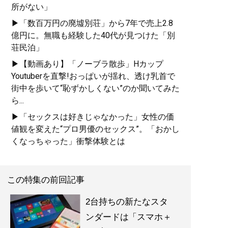
所がない」
▶「数百万円の廃墟別荘」から7年で売上2.8
億円に。無職も経験した40代が見つけた「別
荘民泊」
▶【動画あり】「ノーブラ散歩」Hカップ
Youtuberを直撃!おっぱいが揺れ、透け乳首で
街中を歩いて“恥ずかしくない”のか聞いてみた
ら...
▶「セックスは好きじゃなかった」女性の価
値観を変えた“プロ男優のセックス”。「おかし
くなっちゃった」衝撃体験とは
この特集の前回記事
2台持ちの新たなスタ
ンダードは「スマホ＋