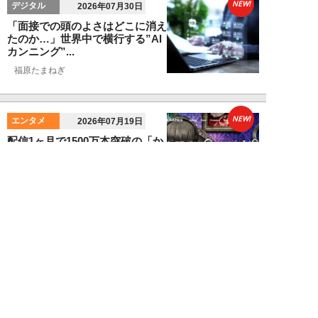
NEW!
デジタル
2026年07月30日
「面接での頭のよさはどこに消え
たのか…」世界中で横行する”AI
カンニング”...
福原たまねぎ
NEW!
エンタメ
2026年07月19日
配信1ヶ月で1500万本突破の「か
くれんぼゲーム」や「世界最後の
少女」も。...
卯月鮎
NEW!
デジタル
2026年07月08日
米・航空会社のミスで露呈した
「AI値上げ」の真実。AIが”高く
ても買う人”...
福原たまねぎ