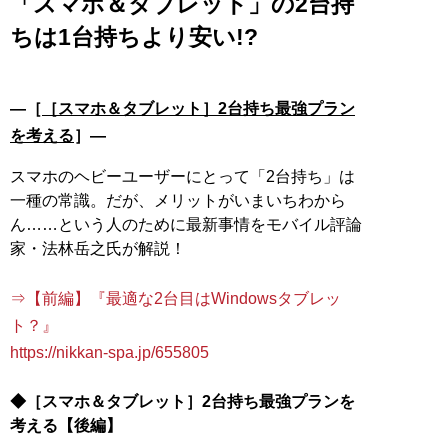
「スマホ＆タブレット」の2台持
ちは1台持ちより安い!?
―［
［スマホ＆タブレット］2台持ち最強プラン
を考える
］―
スマホのヘビーユーザーにとって「2台持ち」は
一種の常識。だが、メリットがいまいちわから
ん……という人のために最新事情をモバイル評論
家・法林岳之氏が解説！
⇒【前編】『最適な2台目はWindowsタブレッ
ト？』
https://nikkan-spa.jp/655805
◆［スマホ＆タブレット］2台持ち最強プランを
考える【後編】