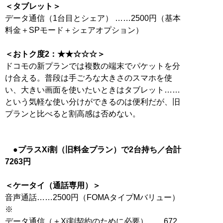
＜タブレット＞
データ通信（1台目とシェア） ……2500円（基本
料金＋SPモード＋シェアオプション）
＜おトク度2：★★☆☆☆＞
ドコモの新プランでは複数の端末でパケットを分
け合える。普段は手ごろな大きさのスマホを使
い、大きい画面を使いたいときはタブレット……
という気軽な使い分けができるのは便利だが、旧
プランと比べると割高感は否めない。
●プラスXi割（旧料金プラン）で2台持ち／合計
7263円
＜ケータイ（通話専用）＞
音声通話……2500円（FOMAタイプMバリュー）
※
データ通信（＋Xi割契約のために必要）……672