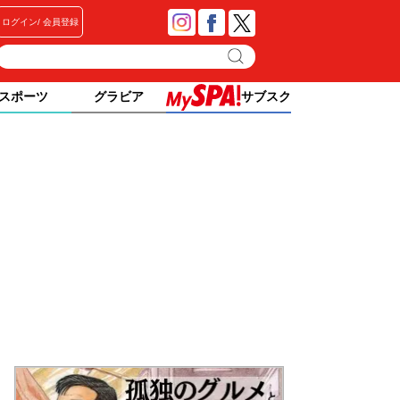
ログイン
会員登録
スポーツ
グラビア
サブスク