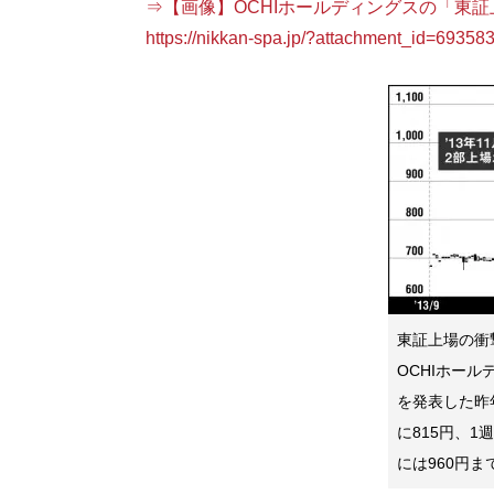
⇒【画像】OCHIホールディングスの「東
https://nikkan-spa.jp/?attachment_id=69358
東証上場の衝
OCHIホー
を発表した昨年
に815円、1
には960円ま