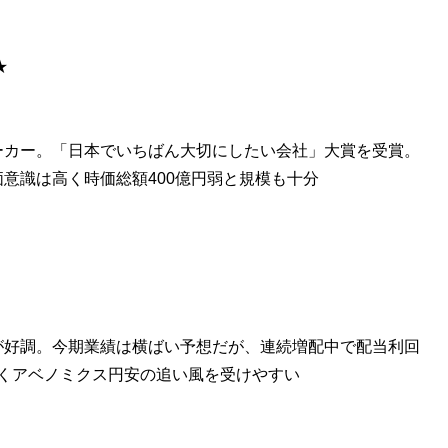
★
ーカー。「日本でいちばん大切にしたい会社」大賞を受賞。
意識は高く時価総額400億円弱と規模も十分
が好調。今期業績は横ばい予想だが、連続増配中で配当利回
高くアベノミクス円安の追い風を受けやすい