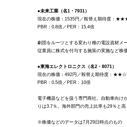
●未来工業（名1・7931）
現在の株価：1535円／鞍替え期待度：★★
PBR：0.8倍／PER：15.4倍
劇団をルーツとする変わり種の電設資材メ
従業員に株式を付与する施策の実施など株価
●東海エレクトロニクス（名2・8071）
現在の株価：492円／鞍替え期待度：★★☆
PBR：0.5倍／PER：10倍
電子機器などを扱う専門商社。自動車向け
りは3.7％。海外部門の売上比率も29％と
※株価などのデータは7月29日時点のもの