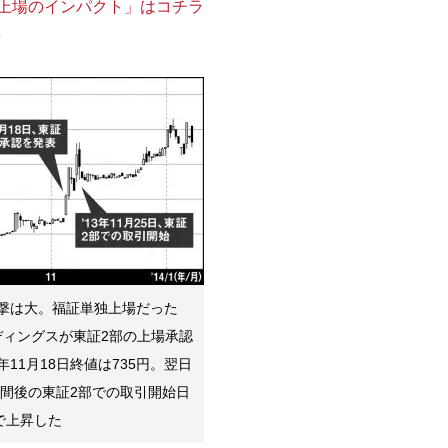
証上場のインパクト」はコチラ
3
撃は大。福証単独上場だった
ルディングスが東証2部の上場承認
11月18日終値は735円。翌日
週間後の東証2部での取引開始日
で上昇した