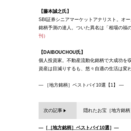
【藤本誠之氏】
SBI証券シニアマーケットアナリスト。オ
銘柄予測の達人。ついた異名は「相場の福
刊）
【DAIBOUCHOU氏】
個人投資家。不動産流動化銘柄で大成功を収
資産は目減りするも、悠々自適の生活は変
次の記事
隠れたお宝［地方銘柄
―［
［地方銘柄］ベストバイ10選
］―