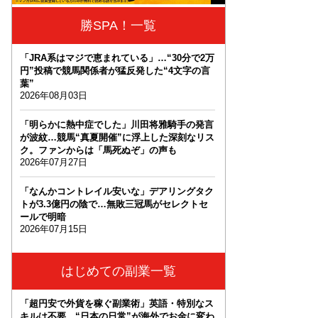
勝SPA！一覧
「JRA系はマジで恵まれている」…“30分で2万
円”投稿で競馬関係者が猛反発した“4文字の言
葉”
2026年08月03日
「明らかに熱中症でした」川田将雅騎手の発言
が波紋…競馬“真夏開催”に浮上した深刻なリス
ク。ファンからは「馬死ぬぞ」の声も
2026年07月27日
「なんかコントレイル安いな」デアリングタク
トが3.3億円の陰で…無敗三冠馬がセレクトセ
ールで明暗
2026年07月15日
はじめての副業一覧
「超円安で外貨を稼ぐ副業術」英語・特別なス
キルは不要。“日本の日常”が海外でお金に変わ