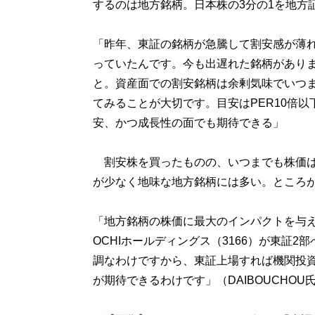
するのは地方銘柄。日本株の3分の1を地方
「昨年、東証の銘柄が急騰して割安感が薄
っていたんです。今も出遅れた銘柄がありま
と。資産面での割安銘柄は余剰気味でいつま
てみることが大切です。目安はPER10倍以
安、かつ成長性の面でも期待できる」
割安株を買ったものの、いつまでも株価は
が少なく地味な地方銘柄には多い。ところ
「地方銘柄の株価に最大のインパクトを与え
OCHIホールディングス（3166）が東証
調なわけですから、東証上場すれば機関投
が期待できるわけです」（DAIBOUCHOU