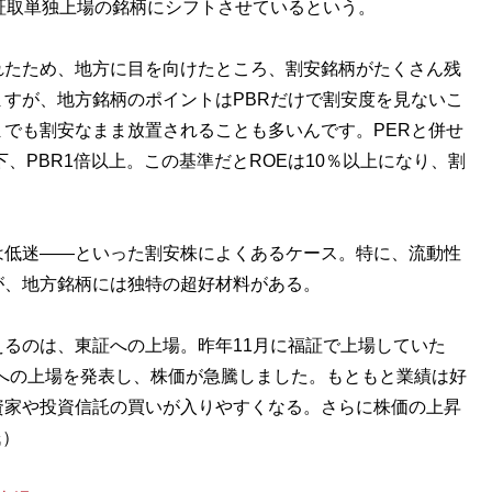
証取単独上場の銘柄にシフトさせているという。
れたため、地方に目を向けたところ、割安銘柄がたくさん残
すが、地方銘柄のポイントはPBRだけで割安度を見ないこ
でも割安なまま放置されることも多いんです。PERと併せ
下、PBR1倍以上。この基準だとROEは10％以上になり、割
低迷――といった割安株によくあるケース。特に、流動性
が、地方銘柄には独特の超好材料がある。
るのは、東証への上場。昨年11月に福証で上場していた
2部への上場を発表し、株価が急騰しました。もともと業績は好
資家や投資信託の買いが入りやすくなる。さらに株価の上昇
氏）