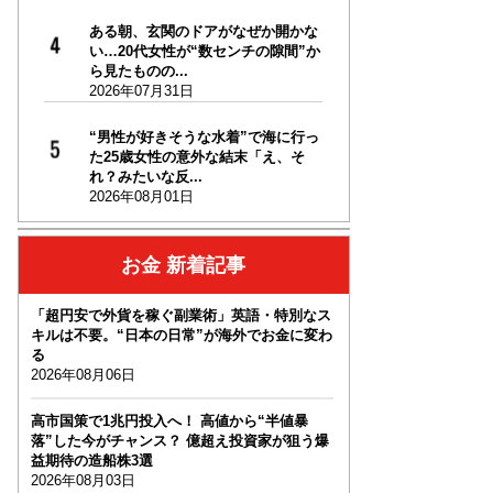
ある朝、玄関のドアがなぜか開かな
い…20代女性が“数センチの隙間”か
ら見たものの...
2026年07月31日
“男性が好きそうな水着”で海に行っ
た25歳女性の意外な結末「え、そ
れ？みたいな反...
2026年08月01日
お金 新着記事
「超円安で外貨を稼ぐ副業術」英語・特別なス
キルは不要。“日本の日常”が海外でお金に変わ
る
2026年08月06日
高市国策で1兆円投入へ！ 高値から“半値暴
落”した今がチャンス？ 億超え投資家が狙う爆
益期待の造船株3選
2026年08月03日