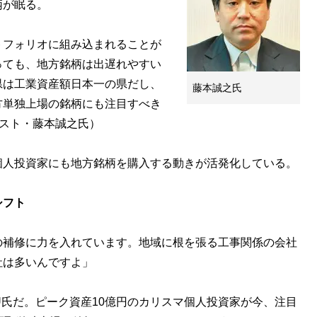
柄が眠る。
トフォリオに組み込まれることが
っても、地方銘柄は出遅れやすい
県は工業資産額日本一の県だし、
藤本誠之氏
方単独上場の銘柄にも注目すべき
リスト・藤本誠之氏）
人投資家にも地方銘柄を購入する動きが活発化している。
シフト
の補修に力を入れています。地域に根を張る工事関係の会社
社は多いんですよ」
U氏だ。ピーク資産10億円のカリスマ個人投資家が今、注目