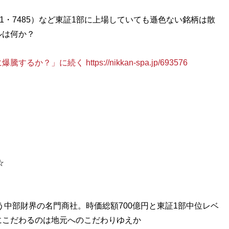
・7485）など東証1部に上場していても遜色ない銘柄は散
ルは何か？
に続く https://nikkan-spa.jp/693576
☆
う中部財界の名門商社。時価総額700億円と東証1部中位レベ
にこだわるのは地元へのこだわりゆえか