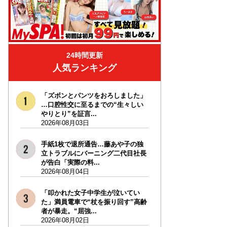
24時間更新
人気ランキング
「ズボンとパンツをおろしました」
…口腔性交に至るまでの“生々しい
やりとり”を証言...
2026年08月03日
手紙1枚で退所通告…藤あや子の独
立トラブルにバーニング二代目社長
が告白「実際の料...
2026年08月04日
「叩かれた女子中学生が泣いてい
た」満員電車で“杖を振り回す”高齢
者が暴走。“屈強...
2026年08月02日