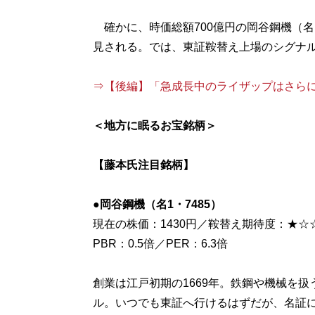
確かに、時価総額700億円の岡谷鋼機（名1
見される。では、東証鞍替え上場のシグナ
⇒【後編】「急成長中のライザップはさらに爆騰するか？」
＜地方に眠るお宝銘柄＞
【藤本氏注目銘柄】
●岡谷鋼機（名1・7485）
現在の株価：1430円／鞍替え期待度：★☆
PBR：0.5倍／PER：6.3倍
創業は江戸初期の1669年。鉄鋼や機械を扱
ル。いつでも東証へ行けるはずだが、名証