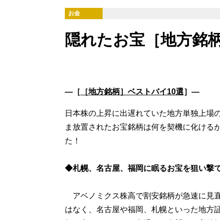
お金
隠れたお宝［地方銘
―［
［地方銘柄］ベストバイ10選
］―
日本株の上昇に出遅れていた地方単独上場
ま放置されたお宝銘柄は何を契機に化ける
た！
◆札幌、名古屋、福岡に眠るお宝を狙い撃
アベノミクス株高で割安銘柄が急速に見直
はなく、名古屋や福岡、札幌といった地方