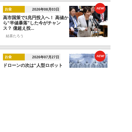
NEW!
お金
2026年08月03日
高市国策で1兆円投入へ！ 高値か
ら“半値暴落”した今がチャン
ス？ 億超え投...
結喜たろう
NEW!
お金
2026年07月27日
ドローンの次は“人型ロボット
株”か。億超え投資家が先回りす
る「隠れ防衛銘柄...
結喜たろう
NEW!
お金
2026年07月27日
父の遺産5000万円で兄弟が絶縁
「長男だから」「介護したのは
私」家族が“争...
渡辺智