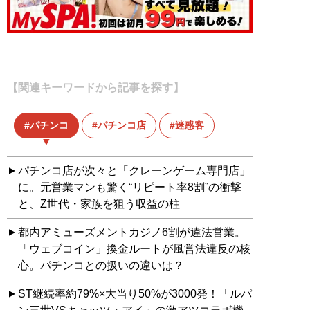
【関連キーワードから記事を探す】
パチンコ
パチンコ店
迷惑客
パチンコ店が次々と「クレーンゲーム専門店」
に。元営業マンも驚く“リピート率8割”の衝撃
と、Z世代・家族を狙う収益の柱
都内アミューズメントカジノ6割が違法営業。
「ウェブコイン」換金ルートが風営法違反の核
心。パチンコとの扱いの違いは？
ST継続率約79%×大当り50%が3000発！「ルパ