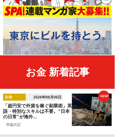
お金 新着記事
NEW!
お金
2026年08月06日
「超円安で外貨を稼ぐ副業術」英
語・特別なスキルは不要。“日本
の日常”が海外...
齊藤武宏