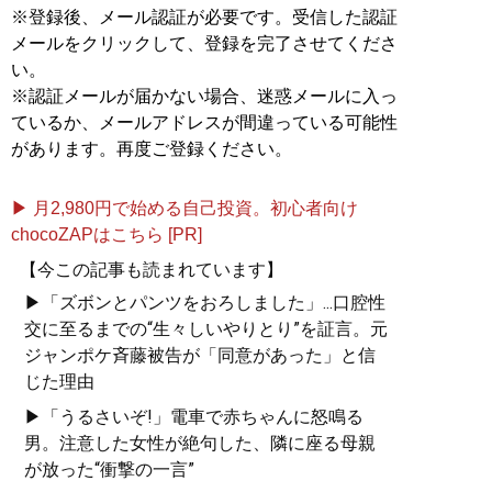
※登録後、メール認証が必要です。受信した認証
メールをクリックして、登録を完了させてくださ
い。
※認証メールが届かない場合、迷惑メールに入っ
ているか、メールアドレスが間違っている可能性
があります。再度ご登録ください。
▶ 月2,980円で始める自己投資。初心者向け
chocoZAPはこちら [PR]
【今この記事も読まれています】
▶「ズボンとパンツをおろしました」...口腔性
交に至るまでの“生々しいやりとり”を証言。元
ジャンポケ斉藤被告が「同意があった」と信
じた理由
▶「うるさいぞ!」電車で赤ちゃんに怒鳴る
男。注意した女性が絶句した、隣に座る母親
が放った“衝撃の一言”