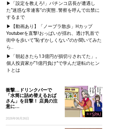
▶「設定を教えろ!」パチンコ店長が遭遇し
た“迷惑な常連客”の実態...警察を呼んで出禁に
するまで
▶【動画あり】「ノーブラ散歩」Hカップ
Youtuberを直撃!おっぱいが揺れ、透け乳首で
街中を歩いて“恥ずかしくない”のか聞いてみた
ら...
▶「朝起きたら1.3億円が損切りされてた」。
個人投資家が“1億円負け”で学んだ逆転のヒン
トとは
衝撃…ドリンクバーで
「水筒に詰め替えるおば
さん」を目撃！ 店員の注
意に…
2026年06月26日