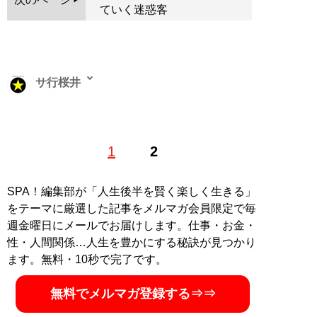
ていく迷惑客
サ行桜井
パチンコ雑誌『パチンコ必勝ガイド』『パチンコオリジ
1
2
ナル実戦術』の元編集者。四半世紀ほど勤めた会社を退
社しフリーランスに。現在は主にパチンコや競輪の記事
を執筆している。
SPA！編集部が「人生後半を賢く楽しく生きる」
X（旧Twitter）：
@sagyosakurai
をテーマに厳選した記事をメルマガ会員限定で毎
週金曜日にメールでお届けします。仕事・お金・
記事一覧へ
性・人間関係…人生を豊かにする秘訣が見つかり
ます。無料・10秒で完了です。
無料でメルマガ登録する⇒⇒