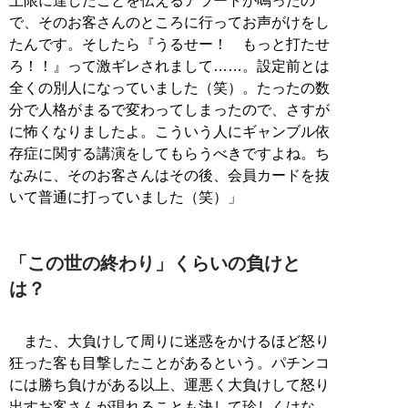
上限に達したことを伝えるアラートが鳴ったの
で、そのお客さんのところに行ってお声がけをし
たんです。そしたら『うるせー！ もっと打たせ
ろ！！』って激ギレされまして……。設定前とは
全くの別人になっていました（笑）。たったの数
分で人格がまるで変わってしまったので、さすが
に怖くなりましたよ。こういう人にギャンブル依
存症に関する講演をしてもらうべきですよね。ち
なみに、そのお客さんはその後、会員カードを抜
いて普通に打っていました（笑）」
「この世の終わり」くらいの負けと
は？
また、大負けして周りに迷惑をかけるほど怒り
狂った客も目撃したことがあるという。パチンコ
には勝ち負けがある以上、運悪く大負けして怒り
出すお客さんが現れることも決して珍しくはな