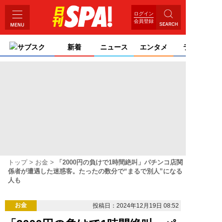
ログイン
会員登録
サブスク
新着
ニュース
エンタメ
ライフ
トップ
お金
「2000円の負けで1時間絶叫」パチンコ店関
係者が遭遇した迷惑客。たったの数分で“まるで別人”になる
人も
お金
投稿日：2024年12月19日 08:52