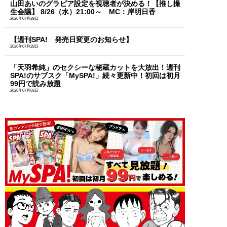
山田あいのグラビア設定を視聴者が決める！【推し撮
生会議】 8/26（水）21:00～ MC：岸明日香
2026年07月29日
【週刊SPA! 発売日変更のお知らせ】
2026年07月28日
「天羽希純」のセクシーな秘蔵カットを大放出！週刊
SPA!のサブスク「MySPA!」続々更新中！初回は初月
99円で読み放題
2026年07月03日