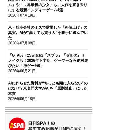
ム」や「世界最後の少女」も。大作を置き去り
にする最新インディーゲーム4選
2026年07月19日
米・航空会社のミスで露呈した「AI値上げ」の
真実。AIが”高くても買う人”を勝手に選んでい
た
2026年07月08日
『GTA6』にSwitch2『スプラ』『ゼルダ』リ
メイクも！2026年下半期、ゲーマーなら絶対遊
びたい「神ゲー9選」
2026年06月21日
AIに作らせた資料が“ちっとも頭に入らない”の
はなぜ？米名門大学がAIを「原則禁止」にした
本質
2026年06月18日