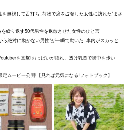
を無視して舌打ち...荷物で席を占領した女性に訪れた“まさ
為を繰り返す50代男性を退散させた女性のひと言
から絶対に動かない男性”が一瞬で動いた...車内がスカッと
utuberを直撃!おっぱいが揺れ、透け乳首で街中を歩い
!限定ムービー公開!【見れば元気になる!フォトブック】