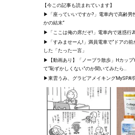
【今この記事も読まれています】
▶「座っていいですか?」電車内で高齢男性
かの結末”
▶「ここは俺の席だぞ!」電車内で迷惑行
▶「すみませーん!」満員電車で“ドアの前
した「たった一言」
▶【動画あり】「ノーブラ散歩」HカップYo
て“恥ずかしくない”のか聞いてみたら...
▶東雲うみ、グラビアメイキングMySPA