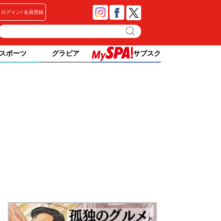
ログイン
会員登録
スポーツ
グラビア
サブスク