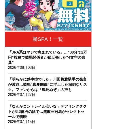
勝SPA！一覧
「JRA系はマジで恵まれている」…“30分で2万
円”投稿で競馬関係者が猛反発した“4文字の言
葉”
2026年08月03日
「明らかに熱中症でした」川田将雅騎手の発言
が波紋…競馬“真夏開催”に浮上した深刻なリス
ク。ファンからは「馬死ぬぞ」の声も
2026年07月27日
「なんかコントレイル安いな」デアリングタク
トが3.3億円の陰で…無敗三冠馬がセレクトセ
ールで明暗
2026年07月15日