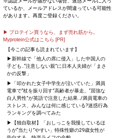
※認証メールが届かない場合、迷惑メールに入っ
ているか、メールアドレスが間違っている可能性
があります。再度ご登録ください。
▶ プロテイン買うなら、まず売れ筋から。
Myprotein公式はこちら [PR]
【今この記事も読まれています】
▶新幹線で「他人の席に侵入」した中国人の
子ども...“注意しない親”に日本人夫婦が「まさ
かの反撃」
▶「叩かれた女子中学生が泣いていた」満員
電車で“杖を振り回す”高齢者が暴走。“屈強な
白人男性”が英語で注意した結果.../満員電車の
ストレス、みんなは何に感じている?迷惑行為
ランキングを調べてみた
▶【独自取材】「おしっこを我慢しているほ
うが“当たり”やすい」特殊性癖の29歳女性が
告白する、快楽ライフの全貌