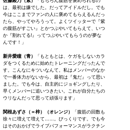
佐藤綾乃（紫）
「もちろん腹筋を褒められるの
は、最初は嫌でした。だってアイドルだし。でも
今はここまでファンの人に褒めてもらえるんだっ
たら、やってやろうって。よくツイッターで『紫
の腹筋がすごい』とかつぶやいてもらえて、いつ
か『割れてる!』ってつぶやいてもらうのが夢な
んです！」
新井愛瞳（青）
「もともとは、ケガをしないカラ
ダをつくるために始めたトレーニングだったんで
す。こんなにキツいなんて。私はメンバーのなか
で一番体力がないから、最初は『鬼だ』って思い
ました。でも今は、自主的にジョギングしたり、
早くメンバーに追いつきたい。これが自分たちの
ウリなんだって思って頑張ります」
関根あずさ（＝梓）（オレンジ）
「腹筋の回数も
徐々に増えて増えて……。びっくりです。でも今
はそのおかげでライブパフォーマンスがラクチン