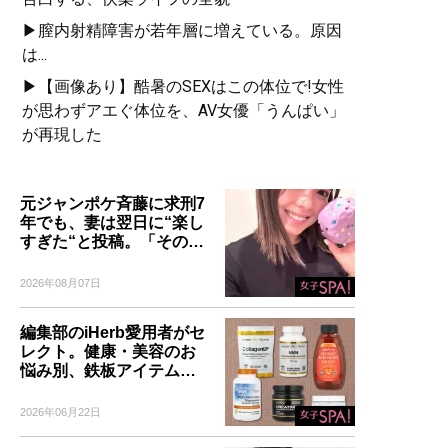
▶膣内射精障害が若年層に増えている。原因
は...
▶【画像あり】酷暑のSEXはこの体位で!女性
が思わずアエぐ体位を、AV女優「うんぱい」
が再現した
元ジャンポケ斉藤に求刑7
年でも、妻は翌日に“楽し
すぎた“と投稿。「その…
2026年08月07日
編集部のiHerb愛用者がセ
レクト。健康・美容のお
悩み別、鉄板アイテム…
2026年06月22日