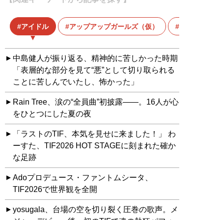
アイドル
アップアップガールズ（仮）
インタビュ
中島健人が振り返る、精神的に苦しかった時期
「表層的な部分を見て“悪”として切り取られる
ことに苦しんでいたし、怖かった」
Rain Tree、涙の“全員曲”初披露――。16人が心
をひとつにした夏の夜
「ラストのTIF、本気を見せに来ました！」 わ
ーすた、TIF2026 HOT STAGEに刻まれた確か
な足跡
Adoプロデュース・ファントムシータ、
TIF2026で世界観を全開
yosugala、台場の空を切り裂く圧巻の歌声。メ