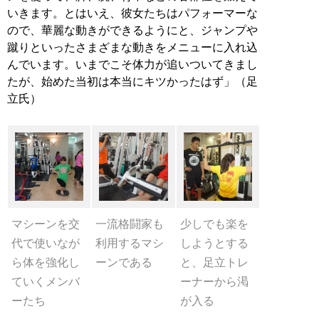
いきます。とはいえ、彼女たちはパフォーマーな
ので、華麗な動きができるようにと、ジャンプや
蹴りといったさまざまな動きをメニューに入れ込
んでいます。いまでこそ体力が追いついてきまし
たが、始めた当初は本当にキツかったはず」（足
立氏）
マシーンを交
一流格闘家も
少しでも楽を
代で使いなが
利用するマシ
しようとする
ら体を強化し
ーンである
と、足立トレ
ていくメンバ
ーナーから渇
ーたち
が入る