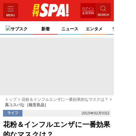
ログイン
会員登録
サブスク
新着
ニュース
エンタメ
ライフ
トップ
花粉＆インフルエンザに一番効果的なマスクは？
高コスパな［格安良品］
ライフ
2015年02月03日
花粉＆インフルエンザに一番効果
的なマスクは？