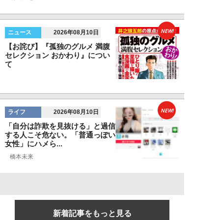
NEW!
ニュース
2026年08月10日
【お詫び】『孤独のグルメ 満腹
セレクション おかわり』につい
て
NEW!
ライフ
2026年08月10日
「自分は詐欺を見抜ける」と過信
する人こそ危ない。「普通っぽい
女性」にハメら...
橋本未来
新着記事をもっと見る