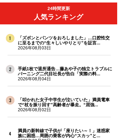
24時間更新
人気ランキング
「ズボンとパンツをおろしました」…口腔性交
に至るまでの“生々しいやりとり”を証言...
2026年08月03日
手紙1枚で退所通告…藤あや子の独立トラブルに
バーニング二代目社長が告白「実際の料...
2026年08月04日
「叩かれた女子中学生が泣いていた」満員電車
で“杖を振り回す”高齢者が暴走。“屈強...
2026年08月02日
満員の新幹線で子供が「座りたい～！」迷惑家
族に困惑…周囲の乗客が内心“スカッ”と...