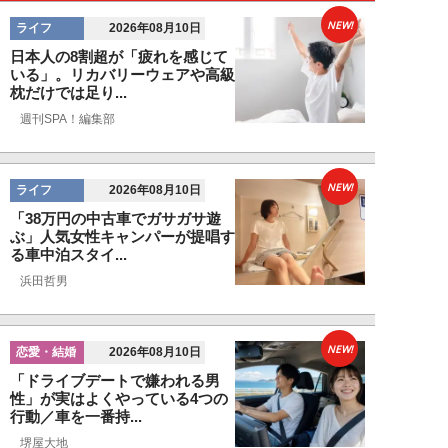
NEW!
ライフ
2026年08月10日
日本人の8割超が「疲れを感じて
いる」。リカバリーウェアや高級
枕だけでは足り...
週刊SPA！編集部
NEW!
ライフ
2026年08月10日
「38万円の中古車でガサガサ遊
ぶ」人気女性キャンパーが提唱す
る車中泊スタイ...
浜田哲男
NEW!
恋愛・結婚
2026年08月10日
「ドライブデートで嫌われる男
性」が実はよくやっている4つの
行動／車を一番持...
堺屋大地