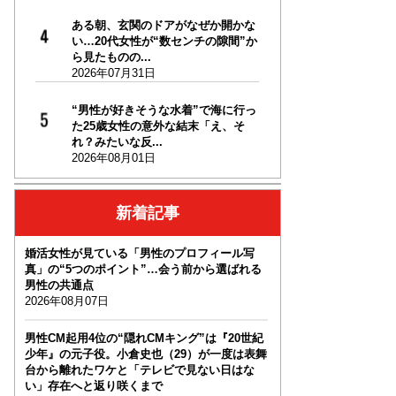
ある朝、玄関のドアがなぜか開かな
い…20代女性が“数センチの隙間”か
ら見たものの...
2026年07月31日
“男性が好きそうな水着”で海に行っ
た25歳女性の意外な結末「え、そ
れ？みたいな反...
2026年08月01日
新着記事
婚活女性が見ている「男性のプロフィール写
真」の“5つのポイント”…会う前から選ばれる
男性の共通点
2026年08月07日
男性CM起用4位の“隠れCMキング”は『20世紀
少年』の元子役。小倉史也（29）が一度は表舞
台から離れたワケと「テレビで見ない日はな
い」存在へと返り咲くまで