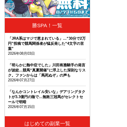
勝SPA！一覧
「JRA系はマジで恵まれている」…“30分で2万
円”投稿で競馬関係者が猛反発した“4文字の言
葉”
2026年08月03日
「明らかに熱中症でした」川田将雅騎手の発言
が波紋…競馬“真夏開催”に浮上した深刻なリス
ク。ファンからは「馬死ぬぞ」の声も
2026年07月27日
「なんかコントレイル安いな」デアリングタク
トが3.3億円の陰で…無敗三冠馬がセレクトセ
ールで明暗
2026年07月15日
はじめての副業一覧