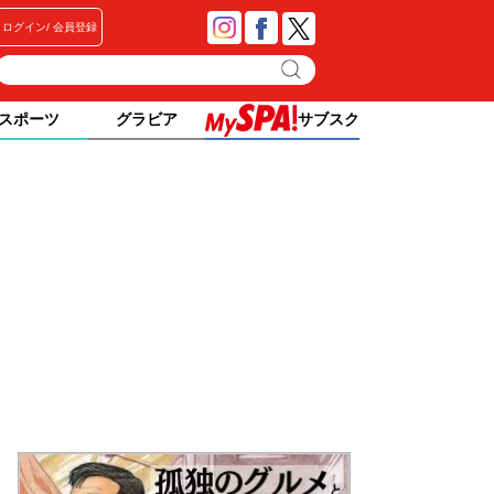
ログイン
会員登録
スポーツ
グラビア
サブスク