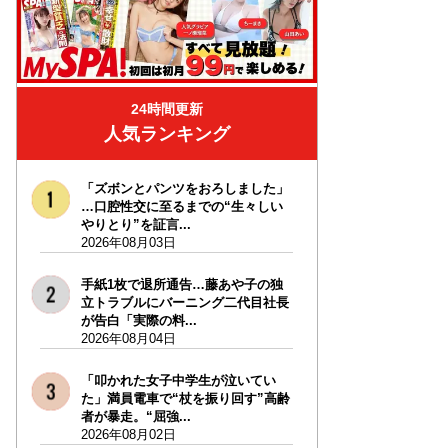
24時間更新
人気ランキング
「ズボンとパンツをおろしました」
…口腔性交に至るまでの“生々しい
やりとり”を証言...
2026年08月03日
手紙1枚で退所通告…藤あや子の独
立トラブルにバーニング二代目社長
が告白「実際の料...
2026年08月04日
「叩かれた女子中学生が泣いてい
た」満員電車で“杖を振り回す”高齢
者が暴走。“屈強...
2026年08月02日