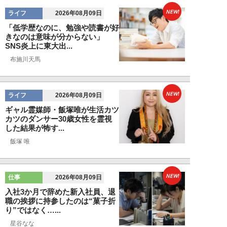
NEW!
ライフ
2026年08月09日
「低学歴なのに、勉強や読書が好
きなのは意味が分からない」
SNS炎上に東大出...
布施川天馬
NEW!
ライフ
2026年08月09日
ギャル霊媒師・飯塚唯が生活カツ
カツのダンサー30歳女性を霊視
した結果が怖す...
飯塚 唯
NEW!
仕事
2026年08月09日
入社3か月で辞めた新入社員、退
職の挨拶に持参したのは“菓子折
り”ではなく…...
星谷なな