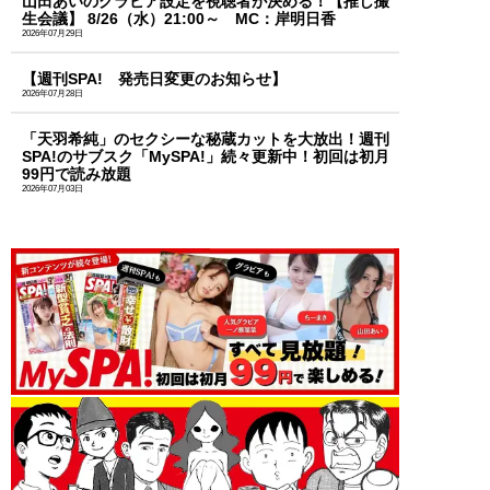
山田あいのグラビア設定を視聴者が決める！【推し撮
生会議】 8/26（水）21:00～ MC：岸明日香
2026年07月29日
【週刊SPA! 発売日変更のお知らせ】
2026年07月28日
「天羽希純」のセクシーな秘蔵カットを大放出！週刊
SPA!のサブスク「MySPA!」続々更新中！初回は初月
99円で読み放題
2026年07月03日