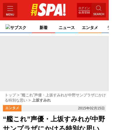
ログイン
会員登録
サブスク
新着
ニュース
エンタメ
ライフ
トップ
“艦これ”声優・上坂すみれが中野サンプラザにかけ
る特別な思い
上坂すみれ
エンタメ
2015年02月15日
“艦これ”声優・上坂すみれが中野
サンプラザにかける特別な思い