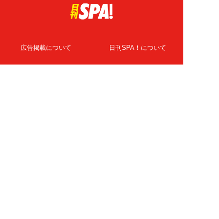
広告掲載について
日刊SPA！について
ニュース提供先
PR記事一覧
ライター・執筆者募集
プライバシーポリシー
Cookie使用について
著作権について
運営会社
記事使用について
お問い合わせ
よくある質問
扶桑社Webメディア
女子SPA！