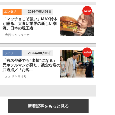
NEW!
エンタメ
2026年08月08日
「マッチョこそ強い」MAX鈴木
が語る、大食い業界の新しい潮
流。日本の現王者...
寺西ジャジューカ
NEW!
ライフ
2026年08月08日
「有名俳優でも“出禁”になる」
元ホテルマンが見た、残念な客の
共通点／「お客...
オオサキサオリ
新着記事をもっと見る