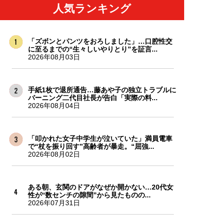
人気ランキング
「ズボンとパンツをおろしました」…口腔性交
に至るまでの“生々しいやりとり”を証言...
2026年08月03日
手紙1枚で退所通告…藤あや子の独立トラブルに
バーニング二代目社長が告白「実際の料...
2026年08月04日
「叩かれた女子中学生が泣いていた」満員電車
で“杖を振り回す”高齢者が暴走。“屈強...
2026年08月02日
ある朝、玄関のドアがなぜか開かない…20代女
性が“数センチの隙間”から見たものの...
2026年07月31日