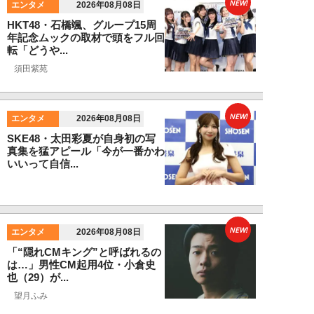
NEW!
エンタメ
2026年08月08日
HKT48・石橋颯、グループ15周
年記念ムックの取材で頭をフル回
転「どうや...
須田紫苑
NEW!
エンタメ
2026年08月08日
SKE48・太田彩夏が自身初の写
真集を猛アピール「今が一番かわ
いいって自信...
NEW!
エンタメ
2026年08月08日
「“隠れCMキング”と呼ばれるの
は…」男性CM起用4位・小倉史
也（29）が...
望月ふみ