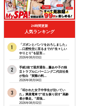
24時間更新
人気ランキング
「ズボンとパンツをおろしました」
…口腔性交に至るまでの“生々しい
やりとり”を証言...
2026年08月03日
手紙1枚で退所通告…藤あや子の独
立トラブルにバーニング二代目社長
が告白「実際の料...
2026年08月04日
「叩かれた女子中学生が泣いてい
た」満員電車で“杖を振り回す”高齢
者が暴走。“屈強...
2026年08月02日