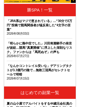
勝SPA！一覧
「JRA系はマジで恵まれている」…“30分で2万
円”投稿で競馬関係者が猛反発した“4文字の言
葉”
2026年08月03日
「明らかに熱中症でした」川田将雅騎手の発言
が波紋…競馬“真夏開催”に浮上した深刻なリス
ク。ファンからは「馬死ぬぞ」の声も
2026年07月27日
「なんかコントレイル安いな」デアリングタク
トが3.3億円の陰で…無敗三冠馬がセレクトセ
ールで明暗
2026年07月15日
はじめての副業一覧
夏の山小屋でアルバイトをする44歳元会社員の