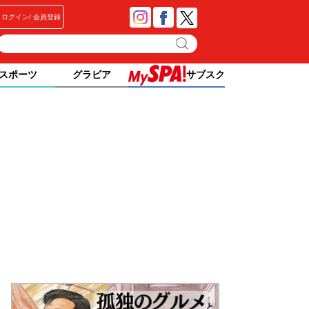
ログイン
会員登録
スポーツ
グラビア
サブスク