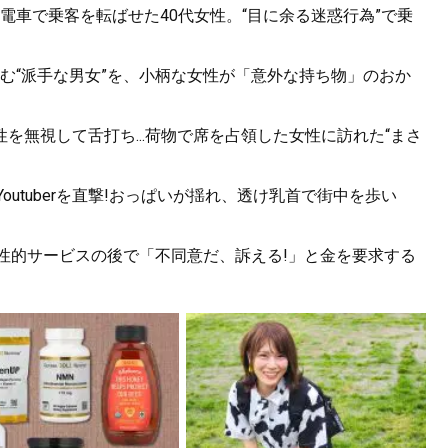
電車で乗客を転ばせた40代女性。“目に余る迷惑行為”で乗
む“派手な男女”を、小柄な女性が「意外な持ち物」のおか
を無視して舌打ち...荷物で席を占領した女性に訪れた“まさ
utuberを直撃!おっぱいが揺れ、透け乳首で街中を歩い
。性的サービスの後で「不同意だ、訴える!」と金を要求する