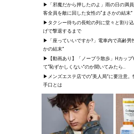
▶「邪魔だから押したのよ」雨の日の満員
客全員を敵に回した女性の“まさかの結末”
▶タクシー待ちの長蛇の列に堂々と割り込
げで撃退するまで
▶「座っていいですか?」電車内で高齢男性
かの結末”
▶【動画あり】「ノーブラ散歩」HカップYo
て“恥ずかしくない”のか聞いてみたら...
▶メンズエステ店での“美人局”に要注意
手口とは