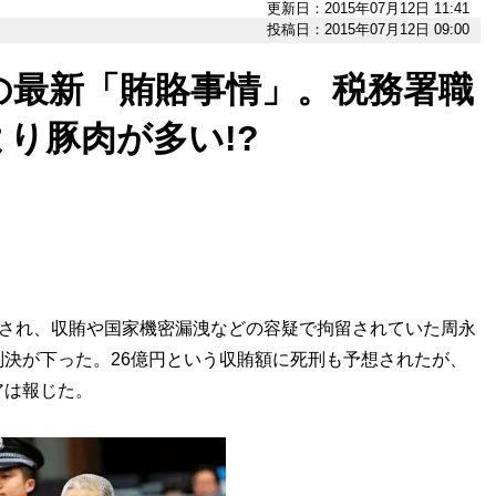
更新日：2015年07月12日 11:41
投稿日：2015年07月12日 09:00
の最新「賄賂事情」。税務署職
り豚肉が多い!?
とされ、収賄や国家機密漏洩などの容疑で拘留されていた周永
決が下った。26億円という収賄額に死刑も予想されたが、
アは報じた。