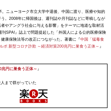
部卒。ニューヨーク市立大学中退後、中国に渡り、医療や知的
う。2008年に帰国後は、週刊誌や月刊誌などに寄稿しなが
活者やアングラ社会に与える影響」をテーマに地道な取材活
週刊SPA!』誌上で問題提起した「外国人による公的医療保険
、健康保険法等の改正につながった。著書に『
中国「猛毒食
ルポ 新型コロナ詐欺 ～経済対策200兆円に巣食う正体～
』
00兆円に巣食う正体～
』
般人まで群がっていた