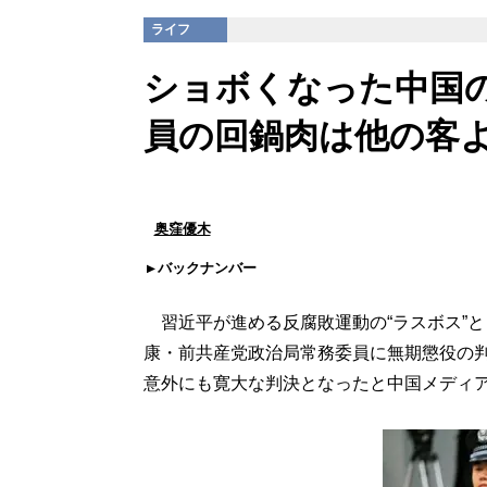
ライフ
ショボくなった中国
員の回鍋肉は他の客よ
奥窪優木
バックナンバー
習近平が進める反腐敗運動の“ラスボス”
康・前共産党政治局常務委員に無期懲役の判
意外にも寛大な判決となったと中国メディ