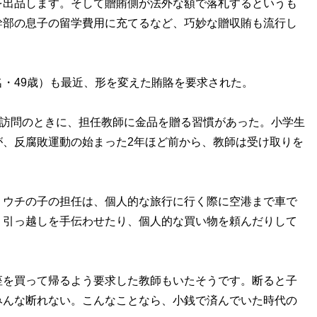
を出品します。そして贈賄側が法外な額で落札するというも
幹部の息子の留学費用に充てるなど、巧妙な贈収賄も流行し
・49歳）も最近、形を変えた賄賂を要求された。
庭訪問のときに、担任教師に金品を贈る習慣があった。小学生
が、反腐敗運動の始まった2年ほど前から、教師は受け取りを
。ウチの子の担任は、個人的な旅行に行く際に空港まで車で
、引っ越しを手伝わせたり、個人的な買い物を頼んだりして
座を買って帰るよう要求した教師もいたそうです。断ると子
みんな断れない。こんなことなら、小銭で済んでいた時代の