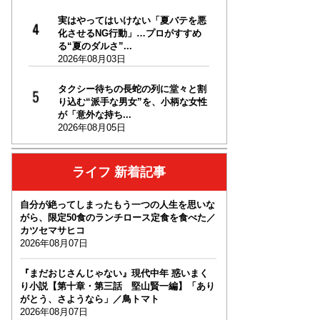
実はやってはいけない「夏バテを悪
化させるNG行動」…プロがすすめ
る“夏のダルさ”...
2026年08月03日
タクシー待ちの長蛇の列に堂々と割
り込む“派手な男女”を、小柄な女性
が「意外な持ち...
2026年08月05日
ライフ 新着記事
自分が絶ってしまったもう一つの人生を思いな
がら、限定50食のランチロース定食を食べた／
カツセマサヒコ
2026年08月07日
『まだおじさんじゃない』現代中年 惑いまく
り小説【第十章・第三話 堅山賢一編】「あり
がとう、さようなら」／鳥トマト
2026年08月07日