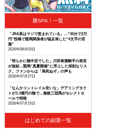
勝SPA！一覧
「JRA系はマジで恵まれている」…“30分で2万
円”投稿で競馬関係者が猛反発した“4文字の言
葉”
2026年08月03日
「明らかに熱中症でした」川田将雅騎手の発言
が波紋…競馬“真夏開催”に浮上した深刻なリス
ク。ファンからは「馬死ぬぞ」の声も
2026年07月27日
「なんかコントレイル安いな」デアリングタク
トが3.3億円の陰で…無敗三冠馬がセレクトセ
ールで明暗
2026年07月15日
はじめての副業一覧