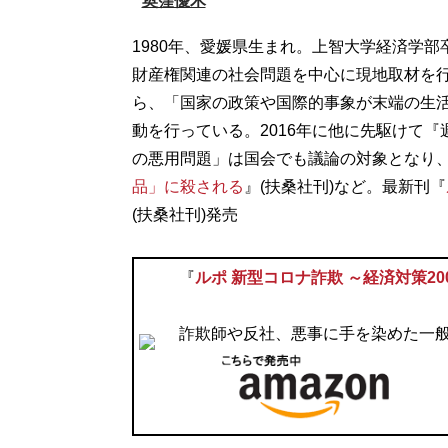
奥窪優木
1980年、愛媛県生まれ。上智大学経済学
財産権関連の社会問題を中心に現地取材を行
ら、「国家の政策や国際的事象が末端の生
動を行っている。2016年に他に先駆けて『
の悪用問題」は国会でも議論の対象となり
品」に殺される
』(扶桑社刊)など。最新刊『
(扶桑社刊)発売
『
ルポ 新型コロナ詐欺 ～経済対策2
詐欺師や反社、悪事に手を染めた一