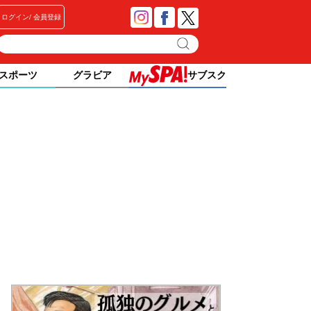
ログイン
会員登録
スポーツ
グラビア
サブスク