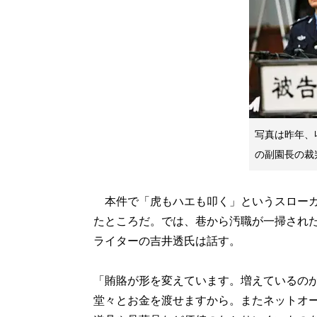
写真は昨年、
の副園長の裁
本件で「虎もハエも叩く」というスローガ
たところだ。では、巷から汚職が一掃され
ライターの吉井透氏は話す。
「賄賂が形を変えています。増えているの
堂々とお金を渡せますから。またネットオ