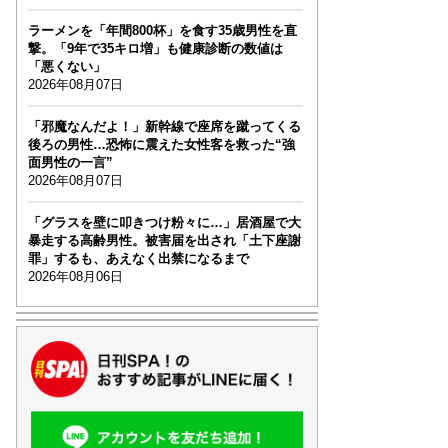
ラーメンを「年間800杯」を食す35歳男性を直
撃。「9年で35キロ増」も健康診断の数値は
「悪くない」
2026年08月07日
「邪魔なんだよ！」新幹線で座席を蹴ってくる
後ろの男性…恐怖に震えた女性客を救った“強
面男性の一言”
2026年08月07日
「グラスを壁に叩きつけ粉々に…」居酒屋で大
暴走する高齢男性。被害届を出され「土下座謝
罪」するも、あえなく出禁になるまで
2026年08月06日