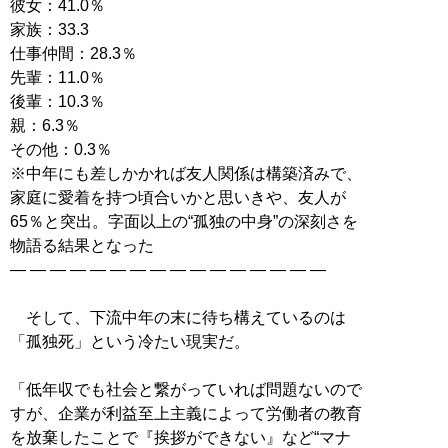
彼女：41.0％
家族：33.3
仕事仲間：28.3％
先輩：11.0％
後輩：10.3％
親：6.3％
その他：0.3％
※中年にも差しかかれば友人関係は構築済みで、
家庭に愛着を持つ頃合いかと思いきや、友人が
65％と突出。字面以上の“孤独の中身”の深刻さを
物語る結果となった
― ― ― ― ― ― ― ― ― ― ― ― ― ― ― ―
そして、下流中年の末に待ち構えているのは
「孤独死」という冷たい現実だ。
「低年収でも社会と繋がっていれば問題ないので
すが、企業が利益至上主義によって労働者の教育
を放棄したことで『挨拶ができない』など“マナ