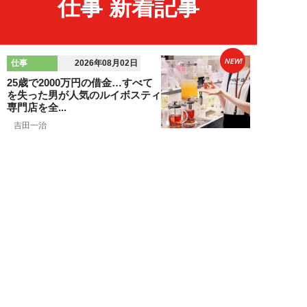
仕事 新着記事
NEW!
仕事
2026年08月02日
25歳で2000万円の借金…すべて
を失った男が人気のルイボスティ
専門店を全...
吉田一治
NEW!
仕事
2026年08月02日
「とにかく成長したい」コンサル
業界に群がる若者たちが「危う
い」理由。目的な...
布施川天馬
NEW!
仕事
2026年08月02日
「お局が孫のようにかわいがって