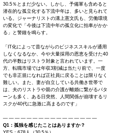
30.5％とまだ少ない。しかし、予備軍も含めると
潜在的な孤立化する下流中年は、多いと見られて
いる。ジャーナリストの溝上憲文氏も、労働環境
の変化で「今後は下流中年の孤立化に拍車がかか
る」と警鐘を鳴らす。
「IT化によって昔ながらのビジネススキルが通用
しなくなるなか、今や大量採用の恩恵を受けた40
代の半数はリストラ対象と言われています。一
方、転職市場では年収3割減は当たり前で、一度
でも非正規になれば正社員に戻ることは限りなく
難しい。また、妻が自立している共働き世帯で
は、夫のリストラや親の介護が離婚に繋がるパタ
ーンも多く、ある日突然、人間関係が崩壊するリ
スクが40代に急激に高まるのです」
Q1：孤独を感じたことはありますか？
YES：678人（30.5％）