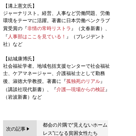
【溝上憲文氏】
ジャーナリスト。経営、人事など労働問題、労働
環境をテーマに活躍。著書に日本労働ペンクラブ
賞受賞の『
非情の常時リストラ
』（文春新書）、
『
人事部はここを見ている！
』（プレジデント
社）など
【結城康博氏】
社会福祉学者。地域包括支援センターで社会福祉
士、ケアマネージャー、介護福祉士として勤務
後、淑徳大学教授。著書に『
孤独死のリアル
』
（講談社現代新書）、『
介護―現場からの検証
』
（岩波新書）など
都会の片隅で“見えないホーム
次の記事
レス”になる貧困女性たち