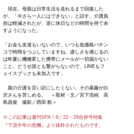
現在、母親は日常生活を送れるまで回復した
が、「今さら一人にはできない」と話す。介護負
担は軽減されたが、逆に休日などの時間を持て余
すようになった。
「お金も友達もいないので、いつも低価格パチン
コで時間をつぶしていますね。虚しさを感じるの
は昨夏に機種変した携帯にメールが一切届かない
こと。どうせ誰とも繋がらないので、LINEもフ
ェイスブックも未加入です」
親の介護を言い訳にしたくない。その葛藤が白
沢さんを苦しめる。 ＜取材・文／宮下浩純 高
島昌俊 撮影／西田 航＞
※この記事は週刊SPA！9／22・29合併号特集
『下流中年の危機』より抜粋されたものです。