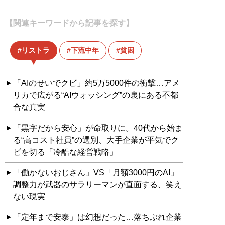
【関連キーワードから記事を探す】
リストラ
下流中年
貧困
「AIのせいでクビ」約5万5000件の衝撃…アメ
リカで広がる“AIウォッシング”の裏にある不都
合な真実
「黒字だから安心」が命取りに。40代から始ま
る“高コスト社員”の選別、大手企業が平気でク
ビを切る「冷酷な経営戦略」
「働かないおじさん」VS「月額3000円のAI」
調整力が武器のサラリーマンが直面する、笑え
ない現実
「定年まで安泰」は幻想だった…落ちぶれ企業