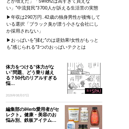
とが増えた」「Swich2は高すぎて買えな
い」“中流貧民”3700人が訴える生活苦の実態
▶年収は290万円...42歳の独身男性が後悔して
いる選択「ブラック臭が漂う小さな会社にし
か採用されない」
▶おっぱいを“揉む”のは逆効果!女性がもっと
も“感じられる”3つのおっぱいテクとは
体力をつける“体力がな
い”問題、どう乗り越え
る？50代のリアルすぎる
悩…
2026年08月07日
編集部のiHerb愛用者がセ
レクト。健康・美容のお
悩み別、鉄板アイテム…