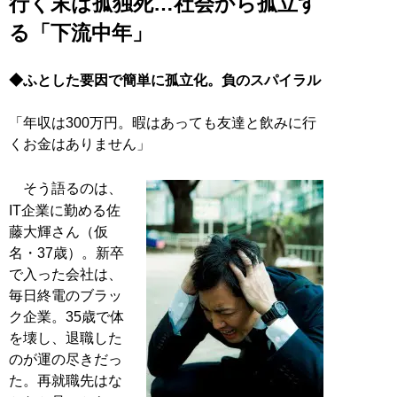
行く末は孤独死…社会から孤立す
る「下流中年」
◆ふとした要因で簡単に孤立化。負のスパイラル
「年収は300万円。暇はあっても友達と飲みに行
くお金はありません」
そう語るのは、
IT企業に勤める佐
藤大輝さん（仮
名・37歳）。新卒
で入った会社は、
毎日終電のブラッ
ク企業。35歳で体
を壊し、退職した
のが運の尽きだっ
た。再就職先はな