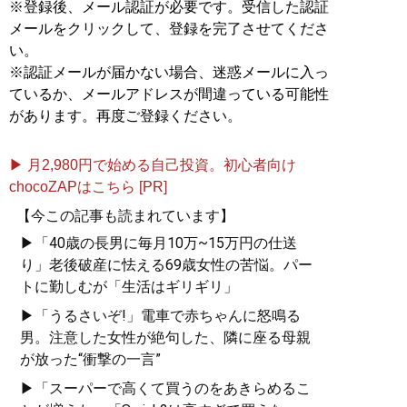
※登録後、メール認証が必要です。受信した認証
メールをクリックして、登録を完了させてくださ
い。
※認証メールが届かない場合、迷惑メールに入っ
ているか、メールアドレスが間違っている可能性
があります。再度ご登録ください。
▶ 月2,980円で始める自己投資。初心者向け
chocoZAPはこちら [PR]
【今この記事も読まれています】
▶「40歳の長男に毎月10万~15万円の仕送
り」老後破産に怯える69歳女性の苦悩。パー
トに勤しむが「生活はギリギリ」
▶「うるさいぞ!」電車で赤ちゃんに怒鳴る
男。注意した女性が絶句した、隣に座る母親
が放った“衝撃の一言”
▶「スーパーで高くて買うのをあきらめるこ