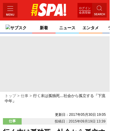
ログイン
会員登録
サブスク
新着
ニュース
エンタメ
ライフ
トップ
仕事
行く末は孤独死…社会から孤立する「下流
中年」
更新日：2017年05月30日 19:05
仕事
投稿日：2015年09月19日 13:39