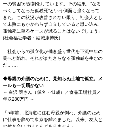
ーの貧困”が深刻化しています。その結果、“なる
べくしてなった孤独死”という側面も強くなって
きた。この状況が改善されない限り、社会人とし
て未熟にもかかわらず自立していると思い込み、
孤独死に至るケースが減ることはないでしょう」
(社会福祉学者・結城康博氏)
社会からの孤立化が働き盛り世代を下流中年の
闇へと陥れ、それがまたさらなる孤独感を生むの
だ……。
◆母親の介護のために、見知らぬ土地で孤立。メ
ールも一切届かない
～ 白沢 譲さん（仮名・41歳）／食品工場社員／
年収280万円 ～
「5年前、北海道に住む母親が倒れ、介護のため
に仕事を辞めて東京を離れました。以来、友人と
の付き合いはほとんどありません」