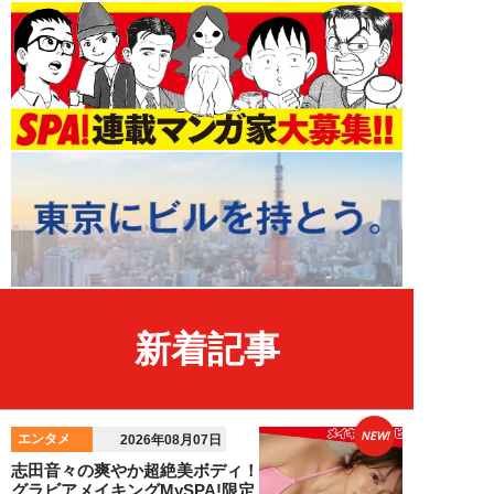
新着記事
NEW!
エンタメ
2026年08月07日
志田音々の爽やか超絶美ボディ！
グラビアメイキングMySPA!限定