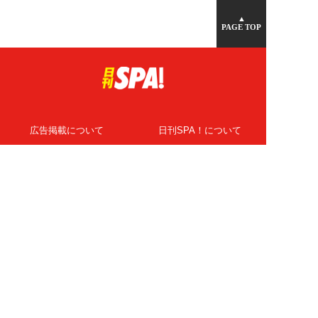
▲
PAGE TOP
広告掲載について
日刊SPA！について
ニュース提供先
PR記事一覧
ライター・執筆者募集
プライバシーポリシー
Cookie使用について
著作権について
運営会社
記事使用について
お問い合わせ
よくある質問