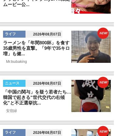
ムービー公...
NEW!
ライフ
2026年08月07日
ラーメンを「年間800杯」を食す
35歳男性を直撃。「9年で35キロ
増」も健...
Mr.tsubaking
NEW!
ニュース
2026年08月07日
「中国の関与」を疑う若者たち…
韓国で起きる“世代交代の右傾
化”と不正選挙抗...
安宿緑
NEW!
ライフ
2026年08月07日