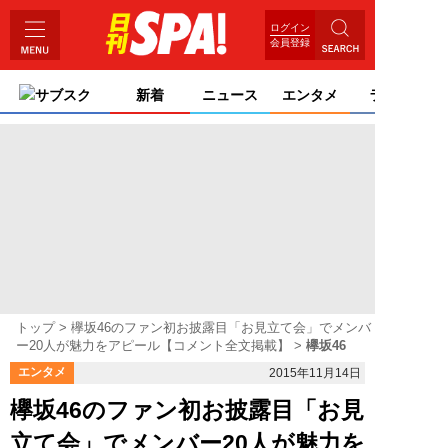
ログイン
会員登録
サブスク
新着
ニュース
エンタメ
ライフ
トップ
欅坂46のファン初お披露目「お見立て会」でメンバ
ー20人が魅力をアピール【コメント全文掲載】
欅坂46
エンタメ
2015年11月14日
欅坂46のファン初お披露目「お見
立て会」でメンバー20人が魅力を