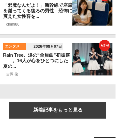
「邪魔なんだよ！」新幹線で座席
を蹴ってくる後ろの男性…恐怖に
震えた女性客を...
chimi86
NEW!
エンタメ
2026年08月07日
Rain Tree、涙の“全員曲”初披露
――。16人が心をひとつにした
夏の...
吉岡 俊
新着記事をもっと見る