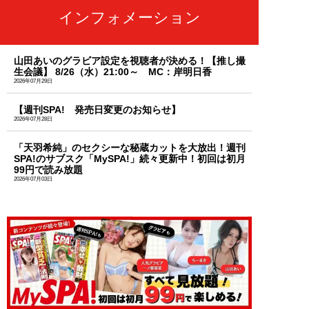
インフォメーション
山田あいのグラビア設定を視聴者が決める！【推し撮
生会議】 8/26（水）21:00～ MC：岸明日香
2026年07月29日
【週刊SPA! 発売日変更のお知らせ】
2026年07月28日
「天羽希純」のセクシーな秘蔵カットを大放出！週刊
SPA!のサブスク「MySPA!」続々更新中！初回は初月
99円で読み放題
2026年07月03日