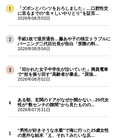
「ズボンとパンツをおろしました」…口腔性交
に至るまでの“生々しいやりとり”を証言...
2026年08月03日
手紙1枚で退所通告…藤あや子の独立トラブルに
バーニング二代目社長が告白「実際の料...
2026年08月04日
「叩かれた女子中学生が泣いていた」満員電車
で“杖を振り回す”高齢者が暴走。“屈強...
2026年08月02日
ある朝、玄関のドアがなぜか開かない…20代女
性が“数センチの隙間”から見たものの...
2026年07月31日
“男性が好きそうな水着”で海に行った25歳女性
の意外な結末「え、それ？みたいな反...