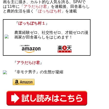
画を主に描き、カルト的な人気を誇る。SPA!で
は'11年に「
アラだらけ君
」を連載後、田舎暮らし
と農的生活を描く「
ぼっちぼち村
」を連載
『
ぼっちぼち村１
』
農業経験ゼロ、社交性ゼロ、才能ゼロの漫
画家が田舎暮らしをはじめます！
『
アラだらけ君
』
『非モテ男子』の生態が凝縮