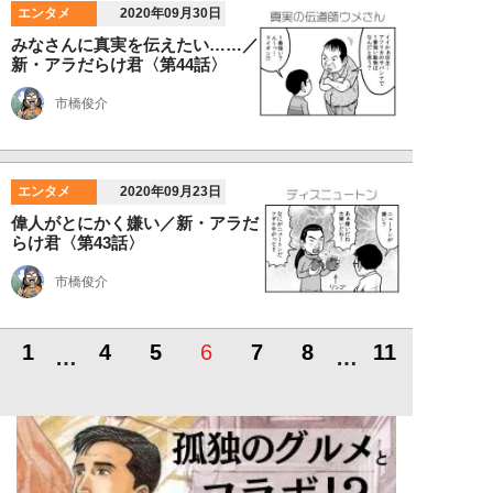
エンタメ
2020年09月30日
みなさんに真実を伝えたい……／
新・アラだらけ君〈第44話〉
市橋俊介
エンタメ
2020年09月23日
偉人がとにかく嫌い／新・アラだ
らけ君〈第43話〉
市橋俊介
1
4
5
6
7
8
11
…
…