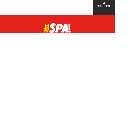
▲
PAGE TOP
広告掲載について
日刊SPA！について
ニュース提供先
PR記事一覧
ライター・執筆者募集
プライバシーポリシー
Cookie使用について
著作権について
運営会社
記事使用について
お問い合わせ
よくある質問