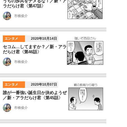
うちの歩兵をナメるな！／新・ア
ラだらけ君〈第47話〉
市橋俊介
エンタメ
2020年10月14日
セコム…してますか？／新・アラ
だらけ君〈第46話〉
市橋俊介
エンタメ
2020年10月07日
誰が一番強い誕生日か決めようぜ
／新・アラだらけ君〈第45話〉
市橋俊介