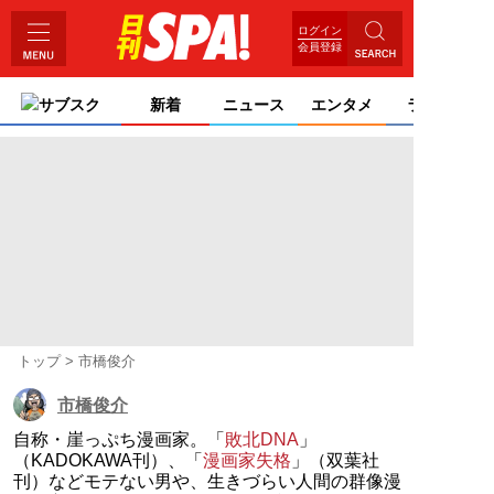
ログイン
会員登録
サブスク
新着
ニュース
エンタメ
ライフ
トップ
市橋俊介
市橋俊介
自称・崖っぷち漫画家。「
敗北DNA
」
（KADOKAWA刊）、「
漫画家失格
」（双葉社
刊）などモテない男や、生きづらい人間の群像漫