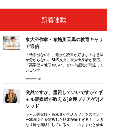
新着連載
東大卒作家・布施川天馬の教育キャリ
ア通信
「低学歴なのに、勉強や読書が好きなのは意味
が分からない」SNS炎上に東大出身者が反応。
「高学歴＝地頭もいい」という認識が間違って
いるワケ
2026年08月09日
突然ですが、霊視していいですか? ギ
ャル霊媒師が教える[金運ブチアゲ⤴]メ
ソッド
ギャル霊媒師・飯塚唯が生活カツカツのダンサ
ー30歳女性を霊視した結果が怖すぎる！「大き
な才能を無駄にしている女。このままだと借金