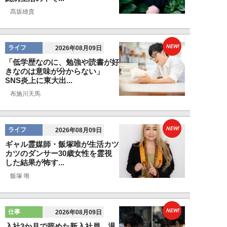
髙坂雄貴
NEW!
ライフ
2026年08月09日
「低学歴なのに、勉強や読書が好
きなのは意味が分からない」
SNS炎上に東大出...
布施川天馬
NEW!
ライフ
2026年08月09日
ギャル霊媒師・飯塚唯が生活カツ
カツのダンサー30歳女性を霊視
した結果が怖す...
飯塚 唯
NEW!
仕事
2026年08月09日
入社3か月で辞めた新入社員、退