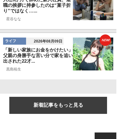
職の挨拶に持参したのは“菓子折
り”ではなく…...
星谷なな
NEW!
ライフ
2026年08月09日
「新しい家族にお金をかけたい」
父親の身勝手な言い分で家を追い
出された22才...
黒島暁生
新着記事をもっと見る