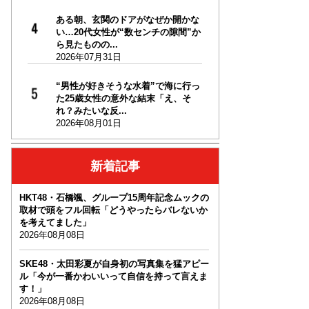
ある朝、玄関のドアがなぜか開かな
い…20代女性が“数センチの隙間”か
ら見たものの...
2026年07月31日
“男性が好きそうな水着”で海に行っ
た25歳女性の意外な結末「え、そ
れ？みたいな反...
2026年08月01日
新着記事
HKT48・石橋颯、グループ15周年記念ムックの
取材で頭をフル回転「どうやったらバレないか
を考えてました」
2026年08月08日
SKE48・太田彩夏が自身初の写真集を猛アピー
ル「今が一番かわいいって自信を持って言えま
す！」
2026年08月08日