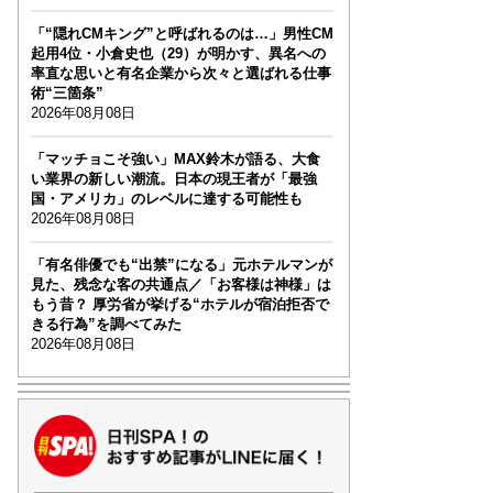
「“隠れCMキング”と呼ばれるのは…」男性CM
起用4位・小倉史也（29）が明かす、異名への
率直な思いと有名企業から次々と選ばれる仕事
術“三箇条”
2026年08月08日
「マッチョこそ強い」MAX鈴木が語る、大食
い業界の新しい潮流。日本の現王者が「最強
国・アメリカ」のレベルに達する可能性も
2026年08月08日
「有名俳優でも“出禁”になる」元ホテルマンが
見た、残念な客の共通点／「お客様は神様」は
もう昔？ 厚労省が挙げる“ホテルが宿泊拒否で
きる行為”を調べてみた
2026年08月08日