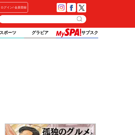
ログイン
会員登録
スポーツ
グラビア
サブスク