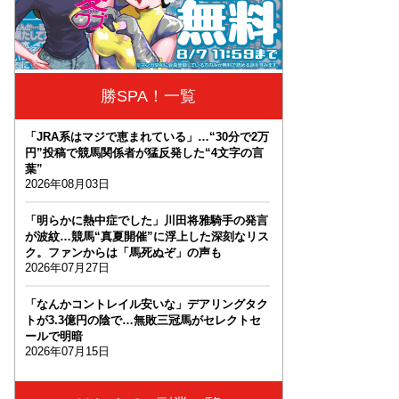
勝SPA！一覧
「JRA系はマジで恵まれている」…“30分で2万
円”投稿で競馬関係者が猛反発した“4文字の言
葉”
2026年08月03日
「明らかに熱中症でした」川田将雅騎手の発言
が波紋…競馬“真夏開催”に浮上した深刻なリス
ク。ファンからは「馬死ぬぞ」の声も
2026年07月27日
「なんかコントレイル安いな」デアリングタク
トが3.3億円の陰で…無敗三冠馬がセレクトセ
ールで明暗
2026年07月15日