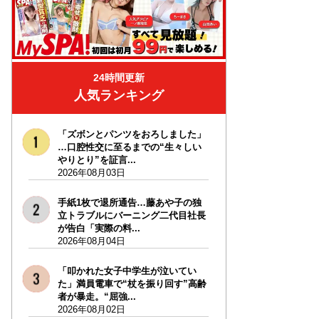
24時間更新
人気ランキング
「ズボンとパンツをおろしました」
…口腔性交に至るまでの“生々しい
やりとり”を証言...
2026年08月03日
手紙1枚で退所通告…藤あや子の独
立トラブルにバーニング二代目社長
が告白「実際の料...
2026年08月04日
「叩かれた女子中学生が泣いてい
た」満員電車で“杖を振り回す”高齢
者が暴走。“屈強...
2026年08月02日