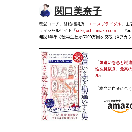
関口美奈子
恋愛コーチ。結婚相談所「
エースブライダル
」主
フィシャルサイト「
sekiguchiminako.com
」。Yo
開設1年半で総再生数が5000万回を突破（Xアカウ
『
気遣いを恋と勘違
性を見抜き、最高
ル
』
「本当に自分に合