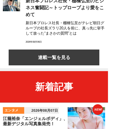
新日本プロレス社長・棚橋弘至のビジ
ネス奮闘記～トップロープより愛をこ
めて
新日本プロレス社長・棚橋弘至がテレビ朝日グ
ループの社長ズラリ20人を前に、真っ先に挙手
して放った“まさかの質問”とは
2026年08月06日
連載一覧を見る
新着記事
NEW!
エンタメ
2026年08月07日
江籠裕奈「エンジェルボディ」、
最新デジタル写真集発売！