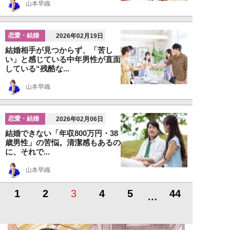
山本早織
恋愛・結婚
2026年02月19日
結婚相手が見つからず、「苦し
い」と感じている中年男性が直面
している“残酷な...
山本早織
恋愛・結婚
2026年02月06日
結婚できない「年収800万円・38
歳男性」の苦悩。清潔感もあるの
に、それで...
山本早織
1
2
3
4
5
44
…