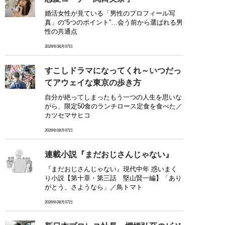
婚活女性が見ている「男性のプロフィール写
真」の“5つのポイント”…会う前から選ばれる男
性の共通点
2026年08月07日
すこしドラマになってくれ～いつだっ
てアウェイな東京の歩き方
自分が絶ってしまったもう一つの人生を思いな
がら、限定50食のランチロース定食を食べた／
カツセマサヒコ
2026年08月07日
連載小説『まだおじさんじゃない』
『まだおじさんじゃない』現代中年 惑いまく
り小説【第十章・第三話 堅山賢一編】「あり
がとう、さようなら」／鳥トマト
2026年08月07日