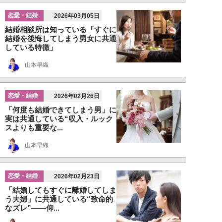
恋愛・結婚
2026年03月05日
結婚相談所は知っている「すぐに
結婚を後悔してしまう男女に共通
している特徴」
山本早織
恋愛・結婚
2026年02月26日
「何度も結婚できてしまう男」に
実は共通している“収入・ルック
スよりも重要な...
山本早織
恋愛・結婚
2026年02月23日
「結婚してもすぐに離婚してしま
う夫婦」に共通している“致命的
なズレ”――仰...