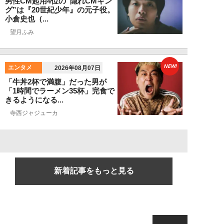
男性CM起用4位の“隠れCMキン
グ”は『20世紀少年』の元子役。
小倉史也（...
望月ふみ
NEW!
エンタメ
2026年08月07日
「牛丼2杯で満腹」だった男が
「1時間でラーメン35杯」完食で
きるようになる...
寺西ジャジューカ
新着記事をもっと見る