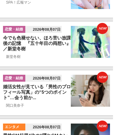
SPA！広報マン
NEW!
恋愛・結婚
2026年08月07日
今でも色褪せない、ほろ苦い放課
後の記憶 『五十年目の両想い』
／新堂冬樹
新堂冬樹
NEW!
恋愛・結婚
2026年08月07日
婚活女性が見ている「男性のプロ
フィール写真」の“5つのポイン
ト”…会う前か...
関口美奈子
NEW!
エンタメ
2026年08月07日