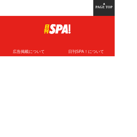
▲
PAGE TOP
広告掲載について
日刊SPA！について
ニュース提供先
PR記事一覧
ライター・執筆者募集
プライバシーポリシー
Cookie使用について
著作権について
運営会社
記事使用について
お問い合わせ
よくある質問