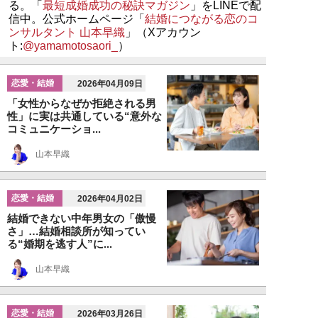
る。「
最短成婚成功の秘訣マガジン
」をLINEで配
信中。公式ホームページ「
結婚につながる恋のコ
ンサルタント 山本早織
」（Xアカウン
ト:
@yamamotosaori_
）
恋愛・結婚
2026年04月09日
「女性からなぜか拒絶される男
性」に実は共通している“意外な
コミュニケーショ...
山本早織
恋愛・結婚
2026年04月02日
結婚できない中年男女の「傲慢
さ」…結婚相談所が知ってい
る“婚期を逃す人”に...
山本早織
恋愛・結婚
2026年03月26日