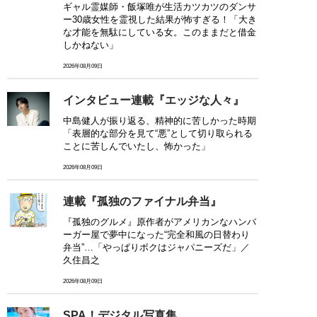
ギャル霊媒師・飯塚唯が生活カツカツのダンサ
ー30歳女性を霊視した結果が怖すぎる！「大き
な才能を無駄にしている女。このままだと借金
しかねない」
2026年08月09日
インタビュー連載『エッジな人々』
中島健人が振り返る、精神的に苦しかった時期
「表層的な部分を見て“悪”として切り取られる
ことに苦しんでいたし、怖かった」
2026年08月09日
連載『孤独のファイナル弁当』
『孤独のグルメ』原作者がアメリカンなハンバ
ーガー屋で夢中になった“完全和風の日替わり
弁当”…「やっぱりボクはジャパニーズだ」／
久住昌之
2026年08月09日
SPA！デジタル写真集