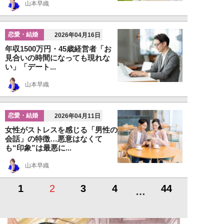
山本早織
恋愛・結婚
2026年04月16日
年収1500万円・45歳経営者「お
見合いの時間になっても現れな
い」「デート...
山本早織
恋愛・結婚
2026年04月11日
女性がストレスを感じる「男性の
会話」の特徴…悪意はなくて
も“印象”は最悪に...
山本早織
1
2
3
4
44
…