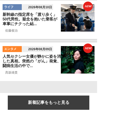
NEW!
ライフ
2026年08月10日
新幹線の指定席を「渡り歩く」
50代男性。疑念を抱いた乗客が
車掌にチクった結...
佐藤俊治
NEW!
エンタメ
2026年08月09日
人気セクシー女優が静かに姿を消
した真相。突然の「がん」発覚、
闘病生活の中で...
髙坂雄貴
新着記事をもっと見る