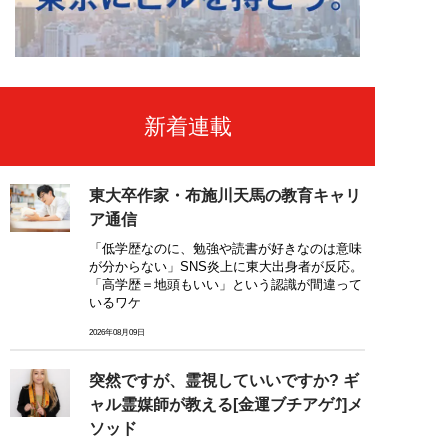
新着連載
東大卒作家・布施川天馬の教育キャリ
ア通信
「低学歴なのに、勉強や読書が好きなのは意味
が分からない」SNS炎上に東大出身者が反応。
「高学歴＝地頭もいい」という認識が間違って
いるワケ
2026年08月09日
突然ですが、霊視していいですか? ギ
ャル霊媒師が教える[金運ブチアゲ⤴]メ
ソッド