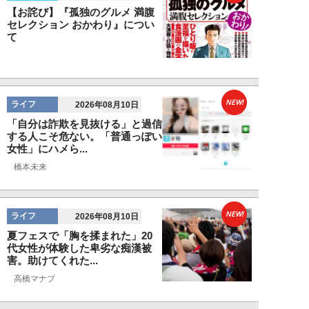
【お詫び】『孤独のグルメ 満腹
セレクション おかわり』につい
て
NEW!
ライフ
2026年08月10日
「自分は詐欺を見抜ける」と過信
する人こそ危ない。「普通っぽい
女性」にハメら...
橋本未来
NEW!
ライフ
2026年08月10日
夏フェスで「胸を揉まれた」20
代女性が体験した卑劣な痴漢被
害。助けてくれた...
高橋マナブ