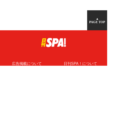
▲
PAGE TOP
広告掲載について
日刊SPA！について
ニュース提供先
PR記事一覧
ライター・執筆者募集
プライバシーポリシー
Cookie使用について
著作権について
運営会社
記事使用について
お問い合わせ
よくある質問