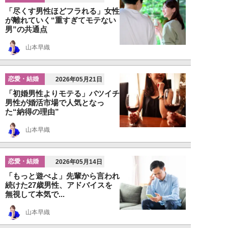
「尽くす男性ほどフラれる」女性
が離れていく“重すぎてモテない
男”の共通点
山本早織
恋愛・結婚
2026年05月21日
「初婚男性よりモテる」バツイチ
男性が婚活市場で人気となっ
た“納得の理由”
山本早織
恋愛・結婚
2026年05月14日
「もっと遊べよ」先輩から言われ
続けた27歳男性、アドバイスを
無視して本気で...
山本早織