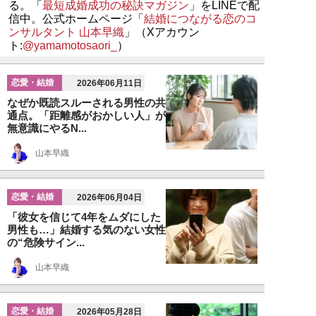
る。「
最短成婚成功の秘訣マガジン
」をLINEで配
信中。公式ホームページ「
結婚につながる恋のコ
ンサルタント 山本早織
」（Xアカウン
ト:
@yamamotosaori_
）
恋愛・結婚
2026年06月11日
なぜか既読スルーされる男性の共
通点。「距離感がおかしい人」が
無意識にやるN...
山本早織
恋愛・結婚
2026年06月04日
「彼女を信じて4年をムダにした
男性も…」結婚する気のない女性
の“危険サイン...
山本早織
恋愛・結婚
2026年05月28日