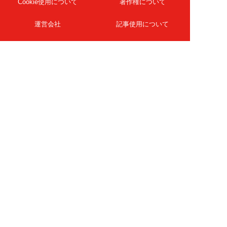
Cookie使用について
著作権について
運営会社
記事使用について
お問い合わせ
よくある質問
扶桑社Webメディア
女子SPA！
天然生活
ESSE ONLINE
日刊Sumai
孤独のグルメ
MAMOR-WEB
マンガSPA!