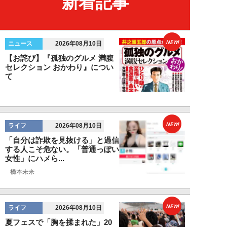
新着記事
NEW!
ニュース
2026年08月10日
【お詫び】『孤独のグルメ 満腹
セレクション おかわり』につい
て
NEW!
ライフ
2026年08月10日
「自分は詐欺を見抜ける」と過信
する人こそ危ない。「普通っぽい
女性」にハメら...
橋本未来
NEW!
ライフ
2026年08月10日
夏フェスで「胸を揉まれた」20