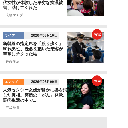
代女性が体験した卑劣な痴漢被
害。助けてくれた...
高橋マナブ
NEW!
ライフ
2026年08月10日
新幹線の指定席を「渡り歩く」
50代男性。疑念を抱いた乗客が
車掌にチクった結...
佐藤俊治
NEW!
エンタメ
2026年08月09日
人気セクシー女優が静かに姿を消
した真相。突然の「がん」発覚、
闘病生活の中で...
髙坂雄貴