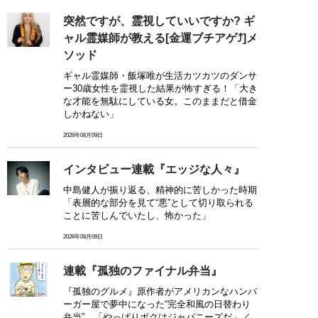
突然ですが、霊視していいですか? ギ
ャル霊媒師が教える[金運ブチアゲ⤴]メ
ソッド
ギャル霊媒師・飯塚唯が生活カツカツのダンサ
ー30歳女性を霊視した結果が怖すぎる！「大き
な才能を無駄にしている女。このままだと借金
しかねない」
2026年08月09日
インタビュー連載『エッジな人々』
中島健人が振り返る、精神的に苦しかった時期
「表層的な部分を見て“悪”として切り取られる
ことに苦しんでいたし、怖かった」
2026年08月09日
連載『孤独のファイナル弁当』
『孤独のグルメ』原作者がアメリカンなハンバ
ーガー屋で夢中になった“完全和風の日替わり
弁当”…「やっぱりボクはジャパニーズだ」／