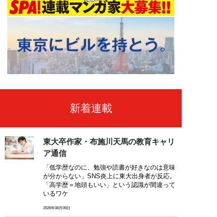
新着連載
東大卒作家・布施川天馬の教育キャリ
ア通信
「低学歴なのに、勉強や読書が好きなのは意味
が分からない」SNS炎上に東大出身者が反応。
「高学歴＝地頭もいい」という認識が間違って
いるワケ
2026年08月09日