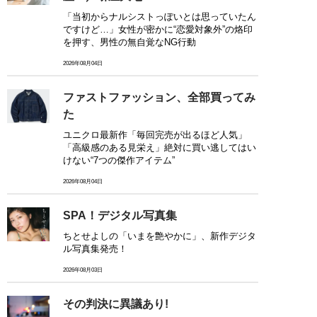
「当初からナルシストっぽいとは思っていたん
ですけど…」女性が密かに“恋愛対象外”の烙印
を押す、男性の無自覚なNG行動
2026年08月04日
ファストファッション、全部買ってみ
た
ユニクロ最新作「毎回完売が出るほど人気」
「高級感のある見栄え」絶対に買い逃してはい
けない“7つの傑作アイテム”
2026年08月04日
SPA！デジタル写真集
ちとせよしの「いまを艶やかに」、新作デジタ
ル写真集発売！
2026年08月03日
その判決に異議あり!