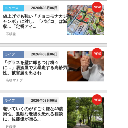
NEW!
ニュース
2026年08月06日
値上げでも強い「チョコモナカジ
ャンボ」に対し、「パピコ」は減
収…「定番アイ...
不破聡
NEW!
ライフ
2026年08月06日
「グラスを壁に叩きつけ粉々
に…」居酒屋で大暴走する高齢男
性。被害届を出され...
高橋マナブ
NEW!
ライフ
2026年08月06日
老いていくのがすごく嫌な49歳
男性。孤独な老後を恐れる相談
に、佐藤優が贈る...
佐藤優