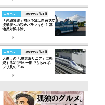
ニュース
2016年10月31日
「沖縄関連」補正予算は自民党支
援業者への税金バラマキか？ 基
地反対派排除、...
横田 一
ニュース
2016年10月27日
大儲けの「JR東海リニア」に融
資する3兆円の一部でもあれば、
ジリ貧の「JR...
横田 一