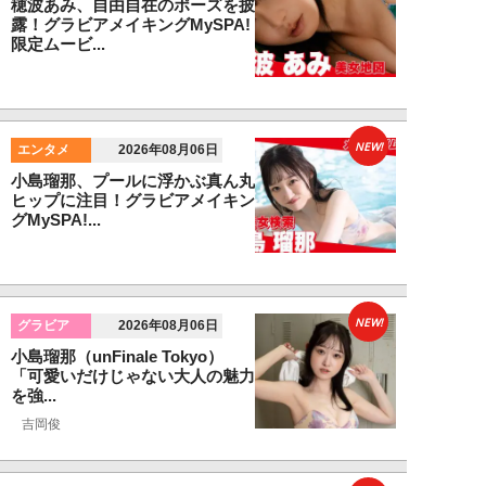
穂波あみ、自由自在のポーズを披
露！グラビアメイキングMySPA!
限定ムービ...
NEW!
エンタメ
2026年08月06日
小島瑠那、プールに浮かぶ真ん丸
ヒップに注目！グラビアメイキン
グMySPA!...
NEW!
グラビア
2026年08月06日
小島瑠那（unFinale Tokyo）
「可愛いだけじゃない大人の魅力
を強...
吉岡俊