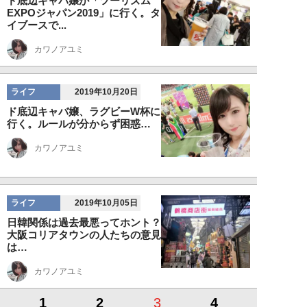
ド底辺キャバ嬢が「ツーリズム
EXPOジャパン2019」に行く。タ
イブースで...
カワノアユミ
ライフ
2019年10月20日
ド底辺キャバ嬢、ラグビーW杯に
行く。ルールが分からず困惑…
カワノアユミ
ライフ
2019年10月05日
日韓関係は過去最悪ってホント？
大阪コリアタウンの人たちの意見
は…
カワノアユミ
1
2
3
4