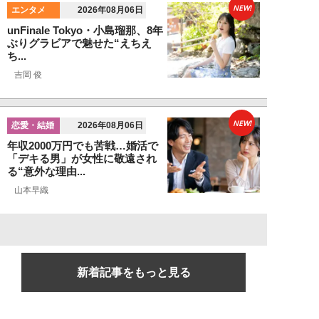
NEW!
エンタメ
2026年08月06日
unFinale Tokyo・小島瑠那、8年
ぶりグラビアで魅せた“えちえ
ち...
吉岡 俊
NEW!
恋愛・結婚
2026年08月06日
年収2000万円でも苦戦…婚活で
「デキる男」が女性に敬遠され
る“意外な理由...
山本早織
新着記事をもっと見る