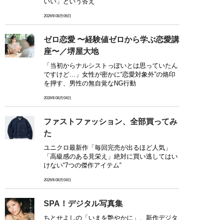
いい」という答え
2026年08月06日
ゼロ恋愛 〜経験値ゼロから学ぶ恋愛講
座〜／堺屋大地
「当初からナルシストっぽいとは思っていたん
ですけど…」女性が密かに“恋愛対象外”の烙印
を押す、男性の無自覚なNG行動
2026年08月04日
ファストファッション、全部買ってみ
た
ユニクロ最新作「毎回完売が出るほど人気」
「高級感のある見栄え」絶対に買い逃してはい
けない“7つの傑作アイテム”
2026年08月04日
SPA！デジタル写真集
ちとせよしの「いまを艶やかに」、新作デジタ