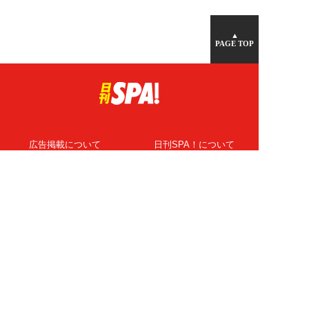
▲
PAGE TOP
広告掲載について
日刊SPA！について
ニュース提供先
PR記事一覧
ライター・執筆者募集
プライバシーポリシー
Cookie使用について
著作権について
運営会社
記事使用について
お問い合わせ
よくある質問