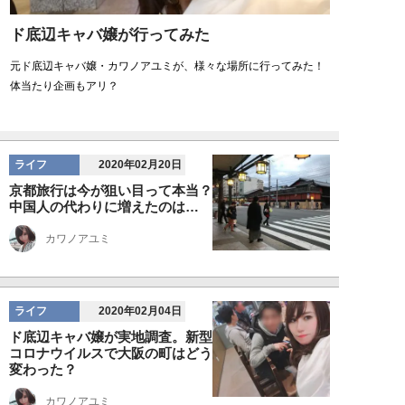
ド底辺キャバ嬢が行ってみた
元ド底辺キャバ嬢・カワノアユミが、様々な場所に行ってみた！
体当たり企画もアリ？
ライフ
2020年02月20日
京都旅行は今が狙い目って本当？
中国人の代わりに増えたのは…
カワノアユミ
ライフ
2020年02月04日
ド底辺キャバ嬢が実地調査。新型
コロナウイルスで大阪の町はどう
変わった？
カワノアユミ