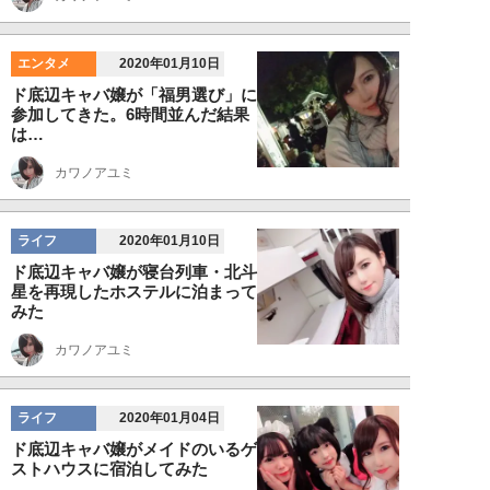
エンタメ
2020年01月10日
ド底辺キャバ嬢が「福男選び」に
参加してきた。6時間並んだ結果
は…
カワノアユミ
ライフ
2020年01月10日
ド底辺キャバ嬢が寝台列車・北斗
星を再現したホステルに泊まって
みた
カワノアユミ
ライフ
2020年01月04日
ド底辺キャバ嬢がメイドのいるゲ
ストハウスに宿泊してみた