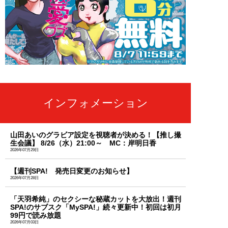
インフォメーション
山田あいのグラビア設定を視聴者が決める！【推し撮
生会議】 8/26（水）21:00～ MC：岸明日香
2026年07月29日
【週刊SPA! 発売日変更のお知らせ】
2026年07月28日
「天羽希純」のセクシーな秘蔵カットを大放出！週刊
SPA!のサブスク「MySPA!」続々更新中！初回は初月
99円で読み放題
2026年07月03日