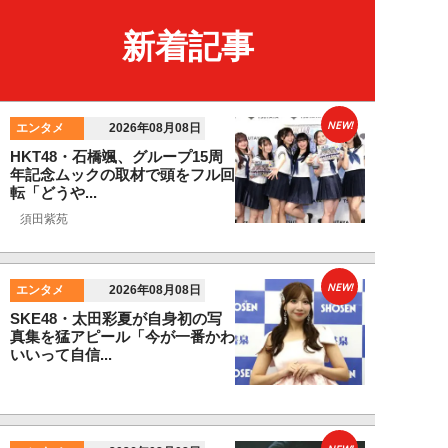
新着記事
NEW!
エンタメ
2026年08月08日
HKT48・石橋颯、グループ15周
年記念ムックの取材で頭をフル回
転「どうや...
須田紫苑
NEW!
エンタメ
2026年08月08日
SKE48・太田彩夏が自身初の写
真集を猛アピール「今が一番かわ
いいって自信...