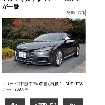
が一番
記事に戻る
エリート軍団は不正の影響も軽微!? AUDI TTS
クーペ 768万円
前へ
この記事に戻る
次へ