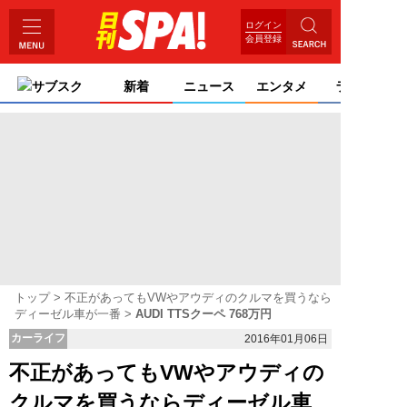
ログイン
会員登録
サブスク
新着
ニュース
エンタメ
ライフ
トップ
不正があってもVWやアウディのクルマを買うなら
ディーゼル車が一番
AUDI TTSクーペ 768万円
カーライフ
2016年01月06日
不正があってもVWやアウディの
クルマを買うならディーゼル車