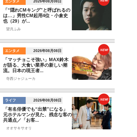
NEW!
エンタメ
2026年08月08日
「“隠れCMキング”と呼ばれるの
は…」男性CM起用4位・小倉史
也（29）が...
望月ふみ
NEW!
エンタメ
2026年08月08日
「マッチョこそ強い」MAX鈴木
が語る、大食い業界の新しい潮
流。日本の現王者...
寺西ジャジューカ
NEW!
ライフ
2026年08月08日
「有名俳優でも“出禁”になる」
元ホテルマンが見た、残念な客の
共通点／「お客...
オオサキサオリ