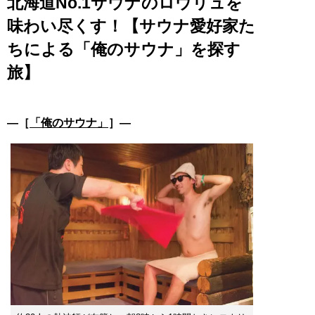
北海道No.1サウナのロウリュを
味わい尽くす！【サウナ愛好家た
ちによる「俺のサウナ」を探す
旅】
―［
「俺のサウナ」
］―