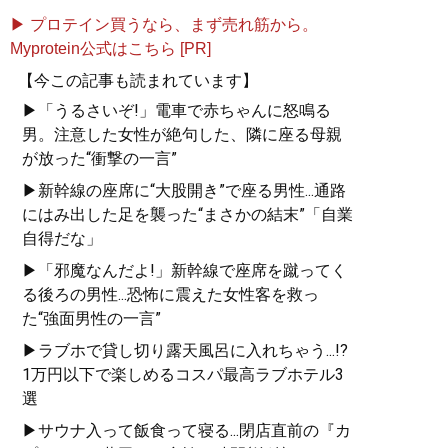
▶ プロテイン買うなら、まず売れ筋から。
Myprotein公式はこちら [PR]
【今この記事も読まれています】
▶「うるさいぞ!」電車で赤ちゃんに怒鳴る
男。注意した女性が絶句した、隣に座る母親
が放った“衝撃の一言”
▶新幹線の座席に“大股開き”で座る男性...通路
にはみ出した足を襲った“まさかの結末”「自業
自得だな」
▶「邪魔なんだよ!」新幹線で座席を蹴ってく
る後ろの男性...恐怖に震えた女性客を救っ
た“強面男性の一言”
▶ラブホで貸し切り露天風呂に入れちゃう...!?
1万円以下で楽しめるコスパ最高ラブホテル3
選
▶サウナ入って飯食って寝る...閉店直前の『カ