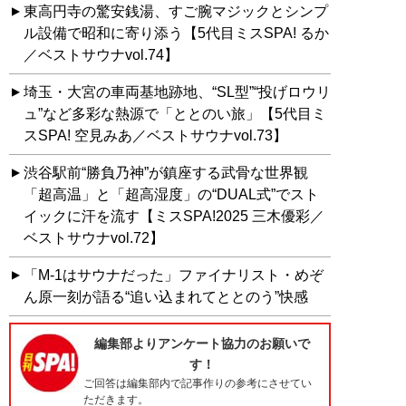
東高円寺の驚安銭湯、すご腕マジックとシンプ
ル設備で昭和に寄り添う【5代目ミスSPA! るか
／ベストサウナvol.74】
埼玉・大宮の車両基地跡地、“SL型”“投げロウリ
ュ”など多彩な熱源で「ととのい旅」【5代目ミ
スSPA! 空見みあ／ベストサウナvol.73】
渋谷駅前“勝負乃神”が鎮座する武骨な世界観
「超高温」と「超高湿度」の“DUAL式”でスト
イックに汗を流す【ミスSPA!2025 三木優彩／
ベストサウナvol.72】
「M-1はサウナだった」ファイナリスト・めぞ
ん原一刻が語る“追い込まれてととのう”快感