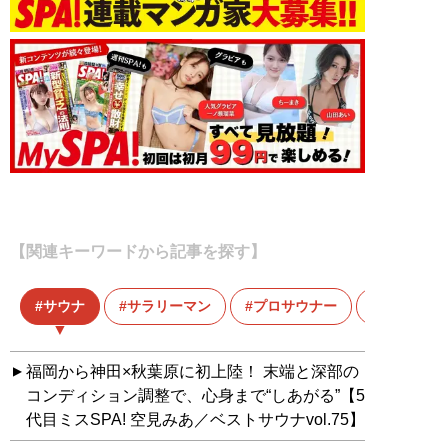
【関連キーワードから記事を探す】
サウナ
サラリーマン
プロサウナー
まち情報
福岡から神田×秋葉原に初上陸！ 末端と深部の
コンディション調整で、心身まで“しあがる”【5
代目ミスSPA! 空見みあ／ベストサウナvol.75】