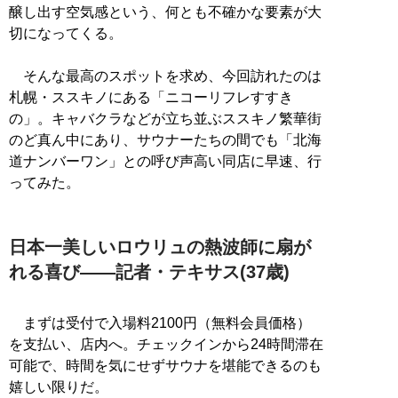
醸し出す空気感という、何とも不確かな要素が大
切になってくる。
そんな最高のスポットを求め、今回訪れたのは
札幌・ススキノにある「ニコーリフレすすき
の」。キャバクラなどが立ち並ぶススキノ繁華街
のど真ん中にあり、サウナーたちの間でも「北海
道ナンバーワン」との呼び声高い同店に早速、行
ってみた。
日本一美しいロウリュの熱波師に扇が
れる喜び――記者・テキサス(37歳)
まずは受付で入場料2100円（無料会員価格）
を支払い、店内へ。チェックインから24時間滞在
可能で、時間を気にせずサウナを堪能できるのも
嬉しい限りだ。