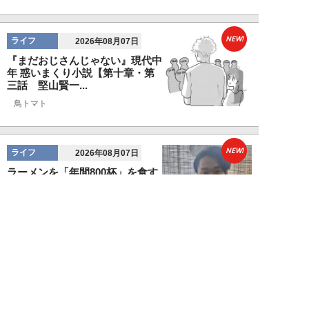
NEW!
ライフ
2026年08月07日
『まだおじさんじゃない』現代中
年 惑いまくり小説【第十章・第
三話 堅山賢一...
鳥トマト
NEW!
ライフ
2026年08月07日
ラーメンを「年間800杯」を食す
35歳男性を直撃。「9年で35キロ
増」も健...
Mr.tsubaking
NEW!
ライフ
2026年08月07日
「邪魔なんだよ！」新幹線で座席
を蹴ってくる後ろの男性…恐怖に
震えた女性客を...