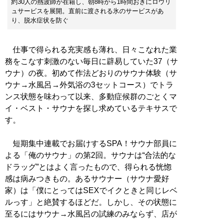
約30人の熱波師が在籍し、朝8時から1時間おきにロウリ
ュサービスを展開。直前に渡される氷のサービスがあ
り、脱水症状を防ぐ
仕事で得られる充実感も薄れ、日々こなれた業
務をこなす刺激のない毎日に辟易していた37（サ
ウナ）の夜。初めて作法どおりのサウナ体験（サ
ウナ→水風呂→外気浴の3セットコース）でトラ
ンス状態を味わって以来、多動症候群のごとくマ
イ・ベスト・サウナを探し求めているテキサスで
す。
短期集中連載でお届けするSPA！サウナ部員に
よる「俺のサウナ」の第2回。サウナは“合法的な
ドラッグ”とはよく言ったもので、得られる恍惚
感は病みつきもの。あるサウナー（サウナ愛好
家）は「僕にとってはSEXでイクときと同じレベ
ルっす」と絶賛するほどだ。しかし、その状態に
至るにはサウナ→水風呂の試練のみならず、店が