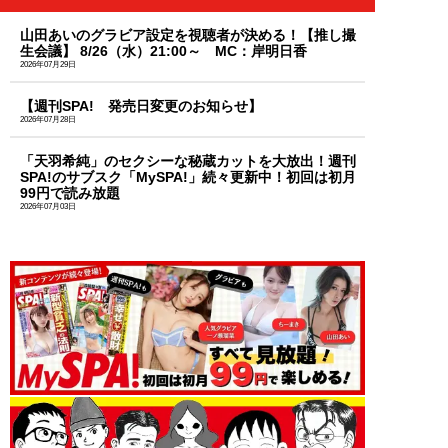
山田あいのグラビア設定を視聴者が決める！【推し撮
生会議】 8/26（水）21:00～ MC：岸明日香
2026年07月29日
【週刊SPA! 発売日変更のお知らせ】
2026年07月28日
「天羽希純」のセクシーな秘蔵カットを大放出！週刊
SPA!のサブスク「MySPA!」続々更新中！初回は初月
99円で読み放題
2026年07月03日