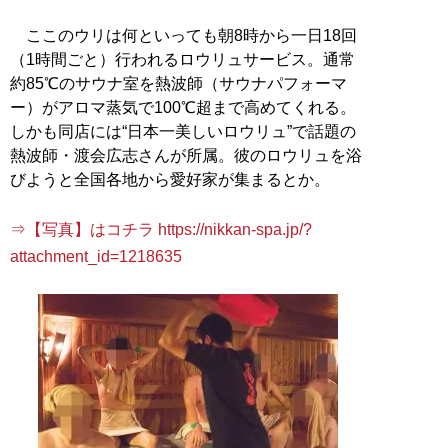
ここのウリは何といっても朝8時から一日18回
（1時間ごと）行われるロウリュサービス。通常
約85℃のサウナ室を熱波師（サウナパフォーマ
ー）がアロマ蒸気で100℃超まで高めてくれる。
しかも同店には“日本一美しいロウリュ”で話題の
熱波師・渡会広志さんが所属。彼のロウリュを浴
びようと全国各地から愛好家が集まるとか。
⇒【写真】はコチラ https://nikkan-spa.jp/?
attachment_id=1218635