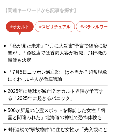
【関連キーワードから記事を探す】
オカルト
スピリチュアル
パラレルワールド
『私が見た未来』“7月に大災害”予言で経済に影
響が…「免税店では香港人客が激減」飛行機の
減便も決定
「7月5日ニッポン滅亡説」は本当か？超常現象
にくわしい4人が徹底議論
2025年に地球が滅亡!? オカルト界隈が予言す
る「2025年に起きるパニック」
500か所超の心霊スポットを探訪した女性「幽
霊と間違われた」北海道の神社で恐怖体験も
4軒連続で“事故物件”に住む女性が「先入観にと