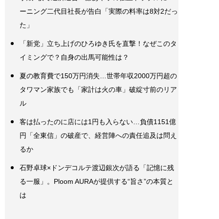
ーニング二代目社長が告白「実際の料率は8対2だっ
た」
「新党」立ち上げのひろゆき氏を直撃！なぜこのタ
イミングで？自身の出馬可能性は？
夏の教育費で150万円消失…世帯年収2000万円超の
タワマン家族でも「家計は火の車」破綻寸前のリア
ル
客は払ったのに店には1円も入らない…負債1151億
円「全東信」の破産で、経営陣への責任追及は問え
るか
石野卓球×ドンデコルテ渡辺銀次が語る「記憶に残
る一服」。Ploom AURAが提供する“旨さ”の本質と
は