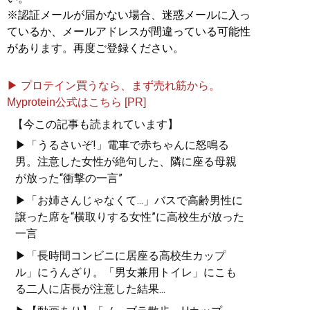
※認証メールが届かない場合、迷惑メールに入っ
ているか、メールアドレスが間違っている可能性
があります。再度ご登録ください。
▶ プロテイン買うなら、まず売れ筋から。
Myprotein公式はこちら [PR]
【今この記事も読まれています】
▶「うるさいぞ!」電車で赤ちゃんに怒鳴る
男。注意した女性が絶句した、隣に座る母親
が放った“衝撃の一言”
▶「お姉さんじゃなくて...」バスで高齢男性に
譲った席を“横取りする女性”に高校生が放った
一言
▶「長時間コンビニに居座る高校生カップ
ル」にうんざり。「男女兼用トイレ」にこも
る二人に店長が注意した結果...