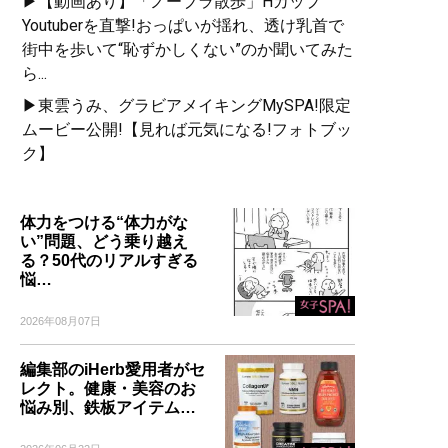
▶【動画あり】「ノーブラ散歩」Hカップ
Youtuberを直撃!おっぱいが揺れ、透け乳首で
街中を歩いて“恥ずかしくない”のか聞いてみた
ら...
▶東雲うみ、グラビアメイキングMySPA!限定
ムービー公開!【見れば元気になる!フォトブッ
ク】
体力をつける“体力がな
い”問題、どう乗り越え
る？50代のリアルすぎる
悩…
2026年08月07日
編集部のiHerb愛用者がセ
レクト。健康・美容のお
悩み別、鉄板アイテム…