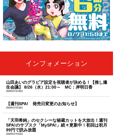
インフォメーション
山田あいのグラビア設定を視聴者が決める！【推し撮
生会議】 8/26（水）21:00～ MC：岸明日香
2026年07月29日
【週刊SPA! 発売日変更のお知らせ】
2026年07月28日
「天羽希純」のセクシーな秘蔵カットを大放出！週刊
SPA!のサブスク「MySPA!」続々更新中！初回は初月
99円で読み放題
2026年07月03日