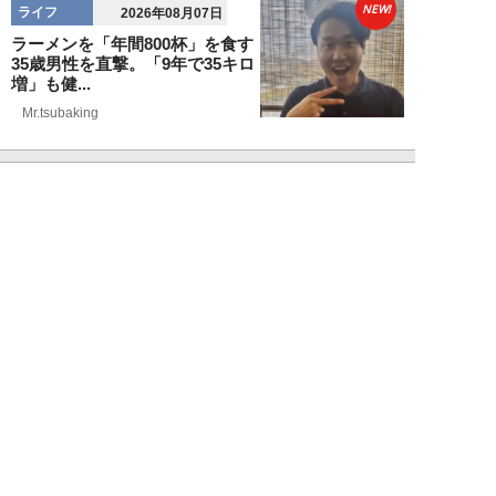
NEW!
ライフ
2026年08月07日
ラーメンを「年間800杯」を食す
35歳男性を直撃。「9年で35キロ
増」も健...
Mr.tsubaking
NEW!
ライフ
2026年08月07日
「邪魔なんだよ！」新幹線で座席
を蹴ってくる後ろの男性…恐怖に
震えた女性客を...
chimi86
NEW!
ライフ
2026年08月06日
「グラスを壁に叩きつけ粉々
に…」居酒屋で大暴走する高齢男
性。被害届を出され...
高橋マナブ