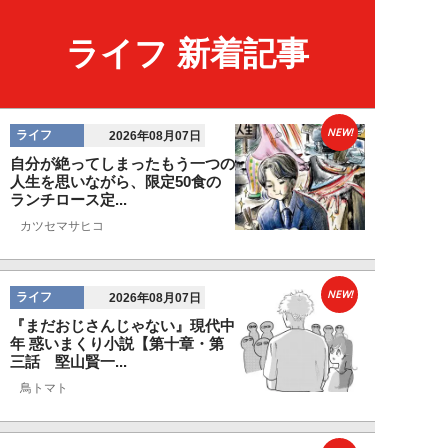
ライフ 新着記事
NEW!
ライフ
2026年08月07日
自分が絶ってしまったもう一つの
人生を思いながら、限定50食の
ランチロース定...
カツセマサヒコ
NEW!
ライフ
2026年08月07日
『まだおじさんじゃない』現代中
年 惑いまくり小説【第十章・第
三話 堅山賢一...
鳥トマト