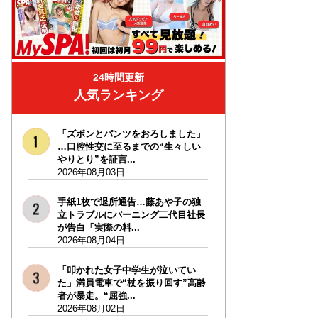
24時間更新
人気ランキング
「ズボンとパンツをおろしました」
…口腔性交に至るまでの“生々しい
やりとり”を証言...
2026年08月03日
手紙1枚で退所通告…藤あや子の独
立トラブルにバーニング二代目社長
が告白「実際の料...
2026年08月04日
「叩かれた女子中学生が泣いてい
た」満員電車で“杖を振り回す”高齢
者が暴走。“屈強...
2026年08月02日