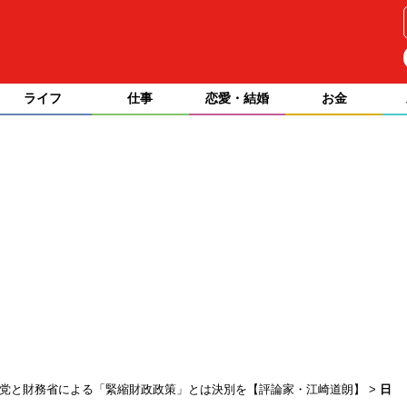
ライフ
仕事
恋愛・結婚
お金
主党と財務省による「緊縮財政政策」とは決別を【評論家・江崎道朗】
日