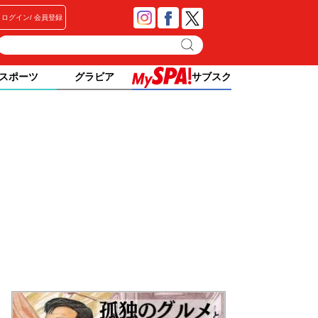
ログイン
会員登録
スポーツ
グラビア
サブスク