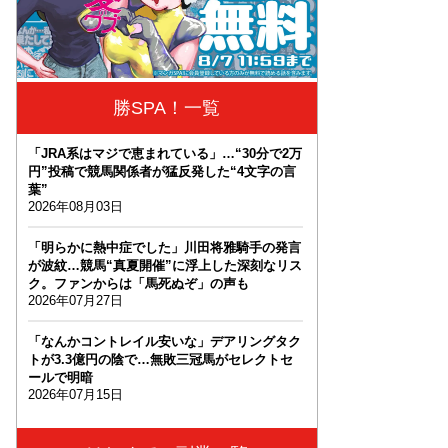
勝SPA！一覧
「JRA系はマジで恵まれている」…“30分で2万
円”投稿で競馬関係者が猛反発した“4文字の言
葉”
2026年08月03日
「明らかに熱中症でした」川田将雅騎手の発言
が波紋…競馬“真夏開催”に浮上した深刻なリス
ク。ファンからは「馬死ぬぞ」の声も
2026年07月27日
「なんかコントレイル安いな」デアリングタク
トが3.3億円の陰で…無敗三冠馬がセレクトセ
ールで明暗
2026年07月15日