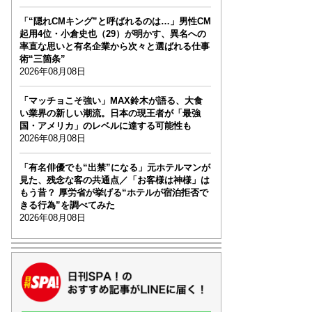
「“隠れCMキング”と呼ばれるのは…」男性CM
起用4位・小倉史也（29）が明かす、異名への
率直な思いと有名企業から次々と選ばれる仕事
術“三箇条”
2026年08月08日
「マッチョこそ強い」MAX鈴木が語る、大食
い業界の新しい潮流。日本の現王者が「最強
国・アメリカ」のレベルに達する可能性も
2026年08月08日
「有名俳優でも“出禁”になる」元ホテルマンが
見た、残念な客の共通点／「お客様は神様」は
もう昔？ 厚労省が挙げる“ホテルが宿泊拒否で
きる行為”を調べてみた
2026年08月08日