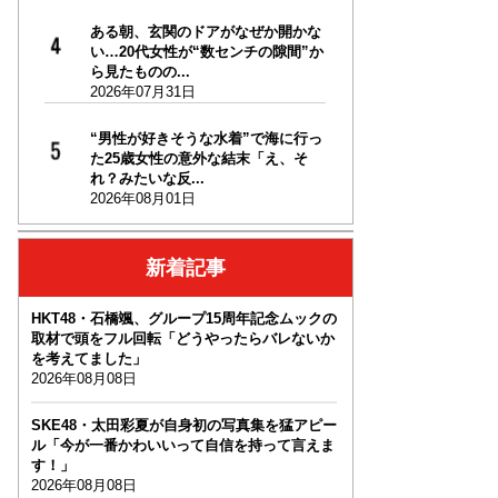
ある朝、玄関のドアがなぜか開かな
い…20代女性が“数センチの隙間”か
ら見たものの...
2026年07月31日
“男性が好きそうな水着”で海に行っ
た25歳女性の意外な結末「え、そ
れ？みたいな反...
2026年08月01日
新着記事
HKT48・石橋颯、グループ15周年記念ムックの
取材で頭をフル回転「どうやったらバレないか
を考えてました」
2026年08月08日
SKE48・太田彩夏が自身初の写真集を猛アピー
ル「今が一番かわいいって自信を持って言えま
す！」
2026年08月08日