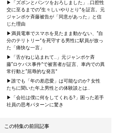
▶「ズボンとパンツをおろしました」...口腔性
交に至るまでの“生々しいやりとり”を証言。元
ジャンポケ斉藤被告が「同意があった」と信
じた理由
▶満員電車でスマホを見たまま動かない、“自
分のテリトリー”を死守する男性に駅員が放っ
た「痛快な一言」
▶「舌がねじ込まれて...」元ジャンポケ斉
藤“ロケバス事件”で被害者が証言、車内での異
常行動と“屈辱的な発言”
▶誰でも「年の差恋愛」は可能なのか? 女性
たちに聞いた年上男性との体験談とは...
▶「会社は僕に何をしてくれる?」困った若手
社員の思考パターンに驚き
この特集の前回記事