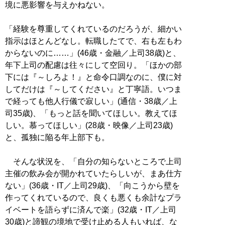
境に悪影響を与えかねない。
「経験を尊重してくれているのだろうが、細かい
指示はほとんどなし。転職したてで、右も左もわ
からないのに……」(46歳・金融／上司38歳)と、
年下上司の配慮は往々にして空回り。「ほかの部
下には『～しろよ！』と命令口調なのに、僕に対
してだけは『～してください』と丁寧語。いつま
で経っても他人行儀で寂しい」(通信・38歳／上
司35歳)、「もっと話を聞いてほしい。教えてほ
しい。慕ってほしい」(28歳・映像／上司23歳)
と、孤独に陥る年上部下も。
そんな状況を、「自分の知らないところで上司
主催の飲み会が開かれていたらしいが、まあ仕方
ない」(36歳・IT／上司29歳)、「向こうから壁を
作ってくれているので、良くも悪くも余計なプラ
イベートを語らずに済んで楽」(32歳・IT／上司
30歳)と諦観の境地で受け止める人もいれば、な