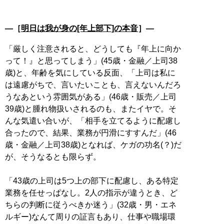
―［
明日は我が身の[年上部下]の本音
］―
「厳しく注意されると、どうしても『年上に向か
って！』と思ってしまう」(45歳・金融／上司38
歳)と、年齢を気にしている反面、「上司は私に
は遠慮がちで、言いたいことも、言えないんだろ
うなあという雰囲気がある」(46歳・販売／上司
39歳)と腫れ物扱いされるのも、またイヤで。そ
んな気遣い合いが、「相手を立てるように配慮し
合ったので、結果、業務が円滑にすすんだ」(46
歳・金融／上司38歳)となれば、ケガの功名(？)だ
が、そうなるとも限らず。
「43歳の上司は5つ上の部下に配慮し、ある特定
業務を任せっぱなし。2人の指示が違うとき、ど
ちらの判断に従うべきか迷う」(32歳・男・エネ
ルギー)なんて周りの証言もあり、仕事や職場環