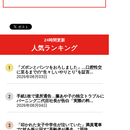
24時間更新
人気ランキング
「ズボンとパンツをおろしました」…口腔性交
に至るまでの“生々しいやりとり”を証言...
2026年08月03日
手紙1枚で退所通告…藤あや子の独立トラブルに
バーニング二代目社長が告白「実際の料...
2026年08月04日
「叩かれた女子中学生が泣いていた」満員電車
で“杖を振り回す”高齢者が暴走。“屈強...