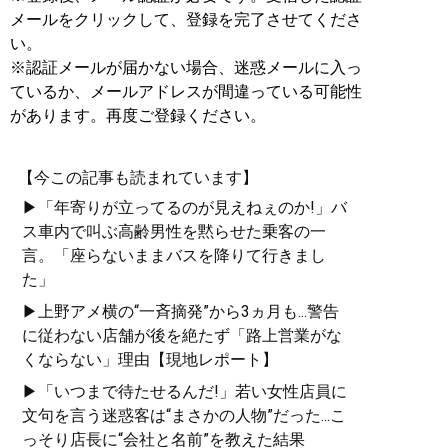
メールをクリックして、登録を完了させてくださ
い。
※認証メールが届かない場合、迷惑メールに入っ
ているか、メールアドレスが間違っている可能性
があります。再度ご登録ください。
【今この記事も読まれています】
▶「年寄りが立ってるのが見えねぇのか!」バ
ス車内で叫ぶ高齢男性を黙らせた乗客の一
言。「座らないままバスを降りて行きまし
た」
▶上野アメ横の“一斉摘発”から3ヵ月も...警告
に従わない店舗が後を絶たず「路上営業がな
くならない」理由【現地レポート】
▶「いつまで待たせるんだ!」若い女性店員に
文句を言う迷惑客は“まさかの人物”だった...こ
っそり店長に“会社と名前”を教えた結果