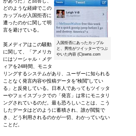
があった」と回答し、
どのような経緯でこの
カップルが入国拒否に
遭ったのかに関して明
言を避けている。
入国拒否にあったカップル
英メディアはこの騒動
と、男性がツイッターでつぶ
に関して、「アメリカ
やいた内容 (C)swns.com
にはソーシャル・メデ
ィアを24時間、モニタ
リングするシステムがあり、ユーザーに知られる
ことなく発言内容や投稿データを“検閲”してい
る」と反発している。日本人であってもツイッタ
ーやフェイスブックでの「発言」は常にモニタリ
ングされているのだ。最も恐ろしいことは、こう
したデータはどのように蓄積され、誰が閲覧で
き、どう利用されるのかが一切、わかっていない
ことだ。