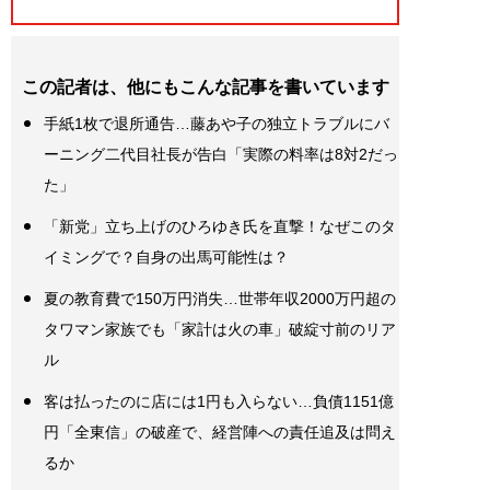
この記者は、他にもこんな記事を書いています
手紙1枚で退所通告…藤あや子の独立トラブルにバ
ーニング二代目社長が告白「実際の料率は8対2だっ
た」
「新党」立ち上げのひろゆき氏を直撃！なぜこのタ
イミングで？自身の出馬可能性は？
夏の教育費で150万円消失…世帯年収2000万円超の
タワマン家族でも「家計は火の車」破綻寸前のリア
ル
客は払ったのに店には1円も入らない…負債1151億
円「全東信」の破産で、経営陣への責任追及は問え
るか