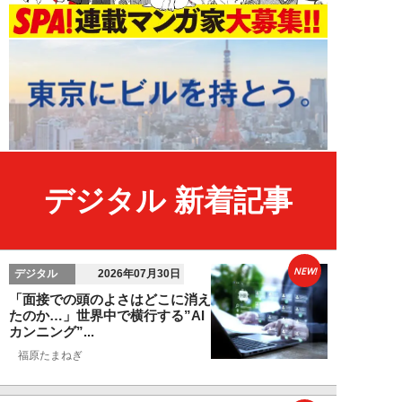
デジタル 新着記事
NEW!
デジタル
2026年07月30日
「面接での頭のよさはどこに消え
たのか…」世界中で横行する”AI
カンニング”...
福原たまねぎ