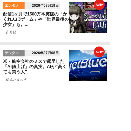
NEW!
エンタメ
2026年07月19日
配信1ヶ月で1500万本突破の「か
くれんぼゲーム」や「世界最後の
少女」も。...
卯月鮎
NEW!
デジタル
2026年07月08日
米・航空会社のミスで露呈した
「AI値上げ」の真実。AIが”高く
ても買う人”...
福原たまねぎ
NEW!
エンタメ
2026年06月21日
『GTA6』にSwitch2『スプラ』
『ゼルダ』リメイクも！2026年
下半...
卯月鮎