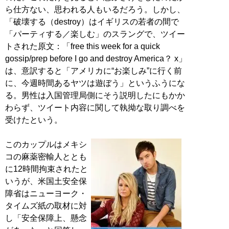
ら仕方ない、思われる人もいるだろう。しかし、
「破壊する（destroy）はイギリスの若者の間で
「パーティする／楽しむ」のスラングで、ツイー
トされた原文：「free this week for a quick
gossip/prep before I go and destroy America？ x」
は、意訳すると「アメリカに“お楽しみ”に行く前
に、今週時間あるヤツは遊ぼう」というふうにな
る。男性は入国管理局側にそう説明したにもかか
わらず、ツイート内容に関して執拗な取り調べを
受けたという。
このカップルはメキシ
コの麻薬密輸人ととも
に12時間拘束されたと
いうが、米国土安全保
障省はニューヨーク・
タイムズ紙の取材に対
し「安全保障上、懸念