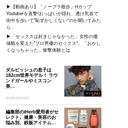
▶【動画あり】「ノーブラ散歩」Hカップ
Youtuberを直撃!おっぱいが揺れ、透け乳首で
街中を歩いて“恥ずかしくない”のか聞いてみた
ら...
▶「セックスは好きじゃなかった」女性の価
値観を変えた“プロ男優のセックス”。「おかし
くなっちゃった」衝撃体験とは
ダルビッシュの息子は
182cm世界モデル！ ラウ
ンドガールやミスコン
美…
2026年08月05日
編集部のiHerb愛用者がセ
レクト。健康・美容のお
悩み別、鉄板アイテム…