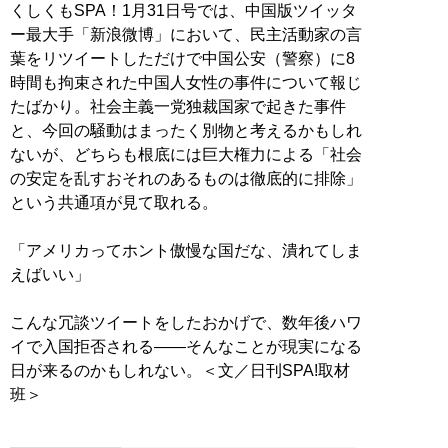
くしくもSPA！1月31日号では、中国版ツイッタ
ー最大手「新浪微博」において、民主活動家の言
葉をリツイートしただけで中国公安（警察）に8
時間も拘束された中国人女性の事件について報じ
たばかり。社会主義一党独裁国家で起きた事件
と、今回の騒動はまったく別物と考えるかもしれ
ないが、どちらも根底には巨大権力による「社会
の安定を乱すおそれのあるものは徹底的に排除」
という共通項が見て取れる。
「アメリカってホント傲慢な国だな、潰れてしま
えばいい」
こんな冗談ツイートをしたおかげで、数年後ハワ
イで入国拒否される――そんなことが現実になる
日が来るのかもしれない。＜文／日刊SPA!取材