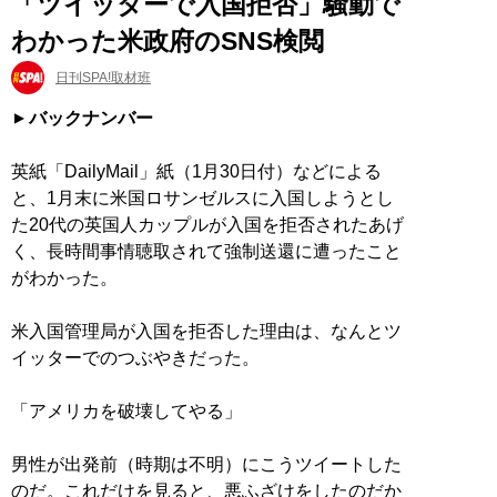
「ツイッターで入国拒否」騒動で
わかった米政府のSNS検閲
日刊SPA!取材班
バックナンバー
英紙「DailyMail」紙（1月30日付）などによる
と、1月末に米国ロサンゼルスに入国しようとし
た20代の英国人カップルが入国を拒否されたあげ
く、長時間事情聴取されて強制送還に遭ったこと
がわかった。
米入国管理局が入国を拒否した理由は、なんとツ
イッターでのつぶやきだった。
「アメリカを破壊してやる」
男性が出発前（時期は不明）にこうツイートした
のだ。これだけを見ると、悪ふざけをしたのだか