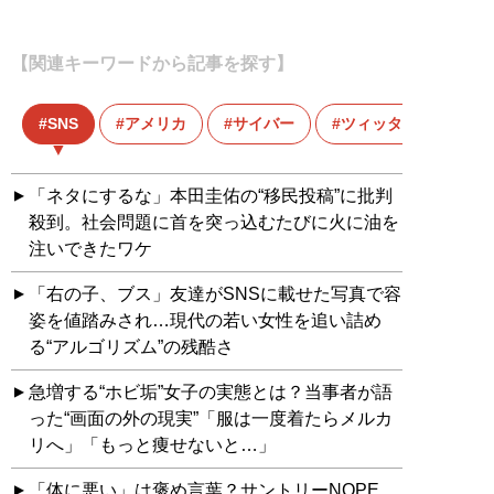
【関連キーワードから記事を探す】
SNS
アメリカ
サイバー
ツィッター
「ネタにするな」本田圭佑の“移民投稿”に批判
殺到。社会問題に首を突っ込むたびに火に油を
注いできたワケ
「右の子、ブス」友達がSNSに載せた写真で容
姿を値踏みされ…現代の若い女性を追い詰め
る“アルゴリズム”の残酷さ
急増する“ホビ垢”女子の実態とは？当事者が語
った“画面の外の現実”「服は一度着たらメルカ
リへ」「もっと痩せないと…」
「体に悪い」は褒め言葉？サントリーNOPE