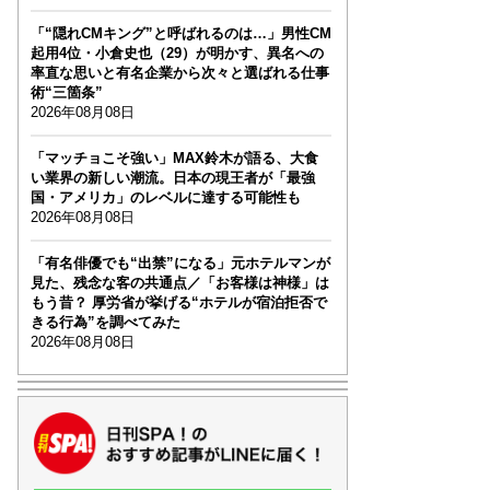
「“隠れCMキング”と呼ばれるのは…」男性CM
起用4位・小倉史也（29）が明かす、異名への
率直な思いと有名企業から次々と選ばれる仕事
術“三箇条”
2026年08月08日
「マッチョこそ強い」MAX鈴木が語る、大食
い業界の新しい潮流。日本の現王者が「最強
国・アメリカ」のレベルに達する可能性も
2026年08月08日
「有名俳優でも“出禁”になる」元ホテルマンが
見た、残念な客の共通点／「お客様は神様」は
もう昔？ 厚労省が挙げる“ホテルが宿泊拒否で
きる行為”を調べてみた
2026年08月08日