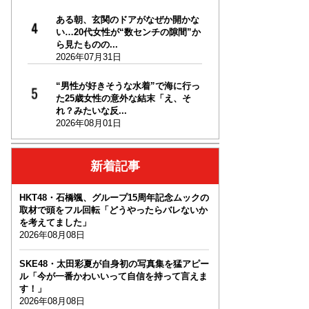
ある朝、玄関のドアがなぜか開かな
い…20代女性が“数センチの隙間”か
ら見たものの...
2026年07月31日
“男性が好きそうな水着”で海に行っ
た25歳女性の意外な結末「え、そ
れ？みたいな反...
2026年08月01日
新着記事
HKT48・石橋颯、グループ15周年記念ムックの
取材で頭をフル回転「どうやったらバレないか
を考えてました」
2026年08月08日
SKE48・太田彩夏が自身初の写真集を猛アピー
ル「今が一番かわいいって自信を持って言えま
す！」
2026年08月08日