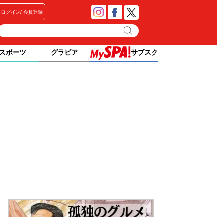
ログイン
会員登録
スポーツ
グラビア
サブスク