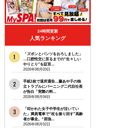
24時間更新
人気ランキング
「ズボンとパンツをおろしました」
…口腔性交に至るまでの“生々しい
やりとり”を証言...
2026年08月03日
手紙1枚で退所通告…藤あや子の独
立トラブルにバーニング二代目社長
が告白「実際の料...
2026年08月04日
「叩かれた女子中学生が泣いてい
た」満員電車で“杖を振り回す”高齢
者が暴走。“屈強...
2026年08月02日