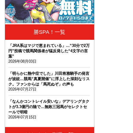
勝SPA！一覧
「JRA系はマジで恵まれている」…“30分で2万
円”投稿で競馬関係者が猛反発した“4文字の言
葉”
2026年08月03日
「明らかに熱中症でした」川田将雅騎手の発言
が波紋…競馬“真夏開催”に浮上した深刻なリス
ク。ファンからは「馬死ぬぞ」の声も
2026年07月27日
「なんかコントレイル安いな」デアリングタク
トが3.3億円の陰で…無敗三冠馬がセレクトセ
ールで明暗
2026年07月15日