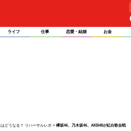
ライフ
仕事
恋愛・結婚
お金
演出はどうなる？ リハーサルレポ
欅坂46、乃木坂46、AKB48が紅白歌合戦