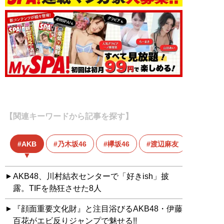
【関連キーワードから記事を探す】
AKB
乃木坂46
欅坂46
渡辺麻友
AKB48、川村結衣センターで「好きish」披
露。TIFを熱狂させた8人
『顔面重要文化財』と注目浴びるAKB48・伊藤
百花がエビ反りジャンプで魅せる!!