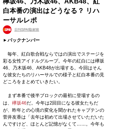
欅坂46、乃木坂46、AKB48、紅
白本番の演出はどうなる？ リハ
ーサルレポ
日刊SPA!取材班
バックナンバー
毎年、紅白歌合戦ならではの演出でステージを
彩る女性アイドルグループ。今年の紅白には欅坂
46、乃木坂46、AKB48が出場する。今回はそん
な彼女たちのリハーサルでの様子と紅白本番の見
どころをまとめていきたい。
まず本番で後半ブロックの最初に登場するの
は、
欅坂46
だ。今年は2回目になる彼女たちだ
が、昨年との心境の変化を聞かれたキャプテンの
菅井友香は「去年は初めて出場させていただいた
んですけど、ほとんど記憶がなくて……。今年も