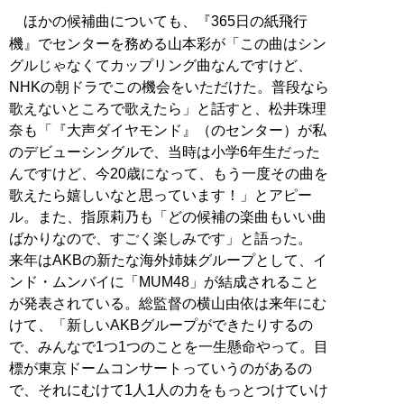
ほかの候補曲についても、『365日の紙飛行
機』でセンターを務める山本彩が「この曲はシン
グルじゃなくてカップリング曲なんですけど、
NHKの朝ドラでこの機会をいただけた。普段なら
歌えないところで歌えたら」と話すと、松井珠理
奈も「『大声ダイヤモンド』（のセンター）が私
のデビューシングルで、当時は小学6年生だった
んですけど、今20歳になって、もう一度その曲を
歌えたら嬉しいなと思っています！」とアピー
ル。また、指原莉乃も「どの候補の楽曲もいい曲
ばかりなので、すごく楽しみです」と語った。
来年はAKBの新たな海外姉妹グループとして、イ
ンド・ムンバイに「MUM48」が結成されること
が発表されている。総監督の横山由依は来年にむ
けて、「新しいAKBグループができたりするの
で、みんなで1つ1つのことを一生懸命やって。目
標が東京ドームコンサートっていうのがあるの
で、それにむけて1人1人の力をもっとつけていけ