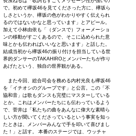
長濱ねるは「歌詞もすごくメッセージ性が強いの
で。初めて欅坂46を見てくださった方に、欅坂ら
しさというか、欅坂の色がわかりやすく伝えられ
るのではないかなと思っています」とアピール。
加えて小林由依も「（ダンスで）フォーメーショ
ンの移動がすごくあるので、そこに込められた意
味とかも伝わればいいなと思います」と話した。
結成当初から欅坂46の振り付けを担当している世
界的ダンサーのTAKAHIROとメンバーたちが作り
あげたという、独自の世界観がある。
また今回、総合司会を務める内村光良も欅坂46
を「イチオシのグループです」と公言。この「不
協和音」は歌もダンスも完璧にマスターしている
とか。これはメンバーたちにも伝わっているよう
で、菅井は「私たちの曲をあんなに偉大な素晴ら
しい方が聞いてくださっているという事実を知っ
たときは、メンバーみんなで手を叩いて喜びまし
た！」と話す。 本番のステージでは、ウッチャ