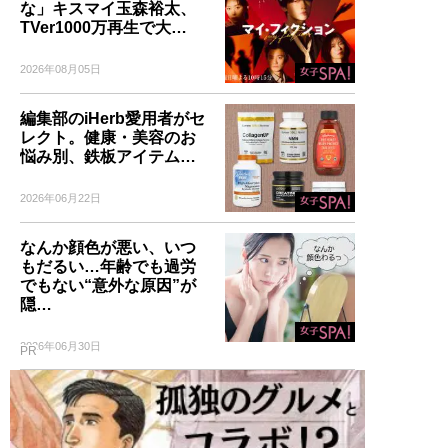
な」キスマイ玉森裕太、
TVer1000万再生で大…
2026年08月05日
編集部のiHerb愛用者がセ
レクト。健康・美容のお
悩み別、鉄板アイテム…
2026年06月22日
なんか顔色が悪い、いつ
もだるい…年齢でも過労
でもない“意外な原因”が
隠…
2026年06月30日
PR