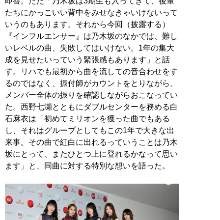
即答。ただ「乃木坂は3期生も入ってきて、後輩
たちにかっこいい背中をみせなきゃいけないって
いうのもあります。それから今回（披露する）
『インフルエンサー』は乃木坂のなかでは、難し
いレベルの曲、失敗してはいけない。1年の集大
成を見せたいっていう緊張感もあります」と話
す。リハでも最初から曲を流しての音合わせをす
るのではなく、振付師がカウントをとりながら、
メンバー全体の振りを確認しながらおこなってい
た。西野七瀬とともにダブルセンターを務める白
石麻衣は「初めてミリオンを獲った曲でもある
し、それはグループとしてもこの1年で大きな出
来事。その曲で紅白に出れるっていうことは乃木
坂にとって、またひとつ上に登れるかなって思い
ます」と、同曲に対する特別な想いを語った。