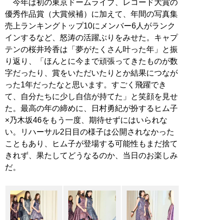
今年は初の東京ドームライブ、レコード大賞の
優秀作品賞（大賞候補）に加えて、年間の写真集
売上ランキングトップ10にメンバー6人がランク
インするなど、怒涛の活躍ぶりをみせた。キャプ
テンの桜井玲香は「夢がたくさん叶った年」と振
り返り、「ほんとに今まで頑張ってきたものが数
字だったり、賞をいただいたりとか結果につなが
った1年だったなと思います。すごく飛躍でき
て、自分たちに少し自信が持てた」と笑顔を見せ
た。最高の年の締めに、日村勇紀が扮するヒム子
×乃木坂46をもう一度、期待せずにはいられな
い。リハーサル2日目の様子は公開されなかった
こともあり、ヒム子が登場する可能性もまだ捨て
きれず、果たしてどうなるのか、当日のお楽しみ
だ。