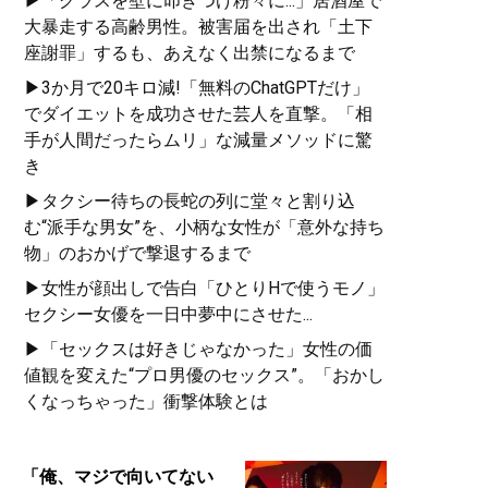
▶「グラスを壁に叩きつけ粉々に...」居酒屋で
大暴走する高齢男性。被害届を出され「土下
座謝罪」するも、あえなく出禁になるまで
▶3か月で20キロ減!「無料のChatGPTだけ」
でダイエットを成功させた芸人を直撃。「相
手が人間だったらムリ」な減量メソッドに驚
き
▶タクシー待ちの長蛇の列に堂々と割り込
む“派手な男女”を、小柄な女性が「意外な持ち
物」のおかげで撃退するまで
▶女性が顔出しで告白「ひとりHで使うモノ」
セクシー女優を一日中夢中にさせた...
▶「セックスは好きじゃなかった」女性の価
値観を変えた“プロ男優のセックス”。「おかし
くなっちゃった」衝撃体験とは
「俺、マジで向いてない