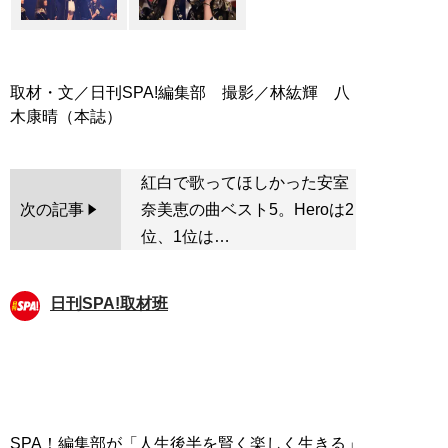
取材・文／日刊SPA!編集部 撮影／林紘輝 八
紅白で歌ってほしかった安室
次の記事
奈美恵の曲ベスト5。Heroは2
位、1位は…
日刊SPA!取材班
SPA！編集部が「人生後半を賢く楽しく生きる」