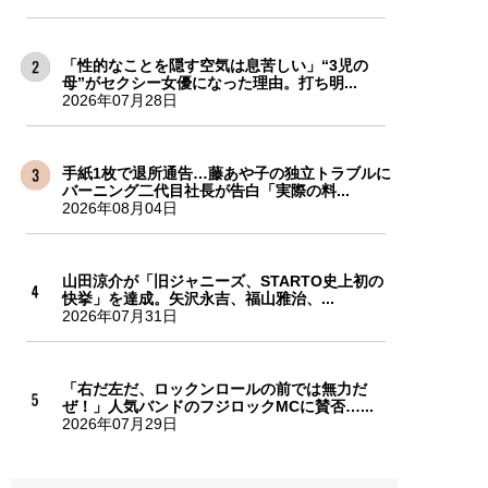
「性的なことを隠す空気は息苦しい」“3児の
母”がセクシー女優になった理由。打ち明...
2026年07月28日
手紙1枚で退所通告…藤あや子の独立トラブルに
バーニング二代目社長が告白「実際の料...
2026年08月04日
山田涼介が「旧ジャニーズ、STARTO史上初の
快挙」を達成。矢沢永吉、福山雅治、...
2026年07月31日
「右だ左だ、ロックンロールの前では無力だ
ぜ！」人気バンドのフジロックMCに賛否…...
2026年07月29日