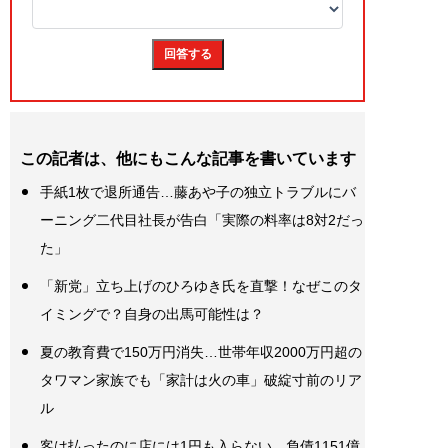
この記者は、他にもこんな記事を書いています
手紙1枚で退所通告…藤あや子の独立トラブルにバ
ーニング二代目社長が告白「実際の料率は8対2だっ
た」
「新党」立ち上げのひろゆき氏を直撃！なぜこのタ
イミングで？自身の出馬可能性は？
夏の教育費で150万円消失…世帯年収2000万円超の
タワマン家族でも「家計は火の車」破綻寸前のリア
ル
客は払ったのに店には1円も入らない…負債1151億