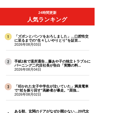
24時間更新
人気ランキング
「ズボンとパンツをおろしました」…口腔性交
に至るまでの“生々しいやりとり”を証言...
2026年08月03日
手紙1枚で退所通告…藤あや子の独立トラブルに
バーニング二代目社長が告白「実際の料...
2026年08月04日
「叩かれた女子中学生が泣いていた」満員電車
で“杖を振り回す”高齢者が暴走。“屈強...
2026年08月02日
ある朝、玄関のドアがなぜか開かない…20代女