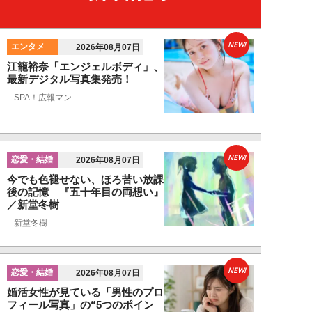
NEW!
エンタメ
2026年08月07日
江籠裕奈「エンジェルボディ」、
最新デジタル写真集発売！
SPA！広報マン
NEW!
恋愛・結婚
2026年08月07日
今でも色褪せない、ほろ苦い放課
後の記憶 『五十年目の両想い』
／新堂冬樹
新堂冬樹
NEW!
恋愛・結婚
2026年08月07日
婚活女性が見ている「男性のプロ
フィール写真」の“5つのポイン