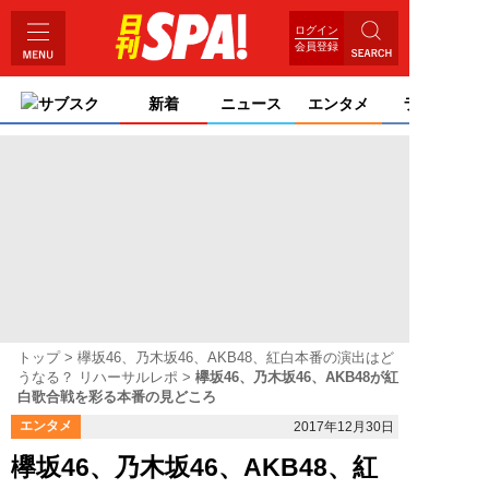
ログイン
会員登録
サブスク
新着
ニュース
エンタメ
ライフ
トップ
欅坂46、乃木坂46、AKB48、紅白本番の演出はど
うなる？ リハーサルレポ
欅坂46、乃木坂46、AKB48が紅
白歌合戦を彩る本番の見どころ
エンタメ
2017年12月30日
欅坂46、乃木坂46、AKB48、紅