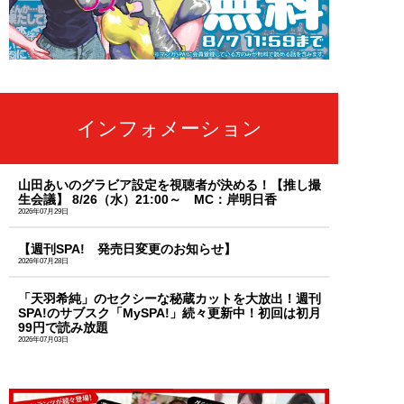
インフォメーション
山田あいのグラビア設定を視聴者が決める！【推し撮
生会議】 8/26（水）21:00～ MC：岸明日香
2026年07月29日
【週刊SPA! 発売日変更のお知らせ】
2026年07月28日
「天羽希純」のセクシーな秘蔵カットを大放出！週刊
SPA!のサブスク「MySPA!」続々更新中！初回は初月
99円で読み放題
2026年07月03日