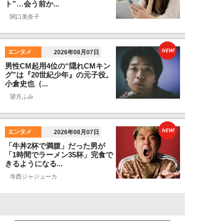
ト”…会う前か...
関口美奈子
NEW!
エンタメ
2026年08月07日
男性CM起用4位の“隠れCMキン
グ”は『20世紀少年』の元子役。
小倉史也（...
望月ふみ
NEW!
エンタメ
2026年08月07日
「牛丼2杯で満腹」だった男が
「1時間でラーメン35杯」完食で
きるようになる...
寺西ジャジューカ