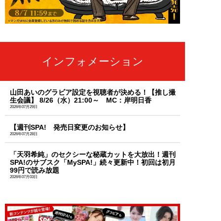
インフォメーション
山田あいのグラビア設定を視聴者が決める！【推し撮
生会議】 8/26（水）21:00～ MC：岸明日香
2026年07月29日
【週刊SPA! 発売日変更のお知らせ】
2026年07月28日
「天羽希純」のセクシーな秘蔵カットを大放出！週刊
SPA!のサブスク「MySPA!」続々更新中！初回は初月
99円で読み放題
2026年07月03日