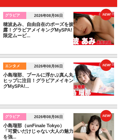
NEW!
グラビア
2026年08月06日
穂波あみ、自由自在のポーズを披
露！グラビアメイキングMySPA!
限定ムービ...
NEW!
エンタメ
2026年08月06日
小島瑠那、プールに浮かぶ真ん丸
ヒップに注目！グラビアメイキン
グMySPA!...
NEW!
グラビア
2026年08月06日
小島瑠那（unFinale Tokyo）
「可愛いだけじゃない大人の魅力
を強...