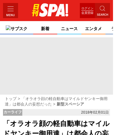
ログイン
会員登録
サブスク
新着
ニュース
エンタメ
ライフ
トップ
「オラオラ顔の軽自動車はマイルドヤンキー御用
達」は都会人の妄想だった
新型スペーシア
カーライフ
2018年02月01日
「オラオラ顔の軽自動車はマイル
ドヤンキー御用達」は都会人の妄