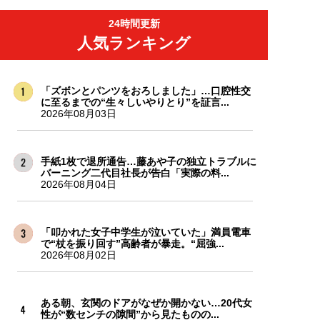
24時間更新
人気ランキング
「ズボンとパンツをおろしました」…口腔性交
に至るまでの“生々しいやりとり”を証言...
2026年08月03日
手紙1枚で退所通告…藤あや子の独立トラブルに
バーニング二代目社長が告白「実際の料...
2026年08月04日
「叩かれた女子中学生が泣いていた」満員電車
で“杖を振り回す”高齢者が暴走。“屈強...
2026年08月02日
ある朝、玄関のドアがなぜか開かない…20代女
性が“数センチの隙間”から見たものの...