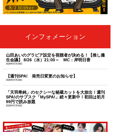
インフォメーション
山田あいのグラビア設定を視聴者が決める！【推し撮
生会議】 8/26（水）21:00～ MC：岸明日香
2026年07月29日
【週刊SPA! 発売日変更のお知らせ】
2026年07月28日
「天羽希純」のセクシーな秘蔵カットを大放出！週刊
SPA!のサブスク「MySPA!」続々更新中！初回は初月
99円で読み放題
2026年07月03日