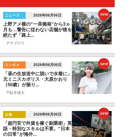
NEW!
ニュース
2026年08月06日
上野アメ横の“一斉摘発”から3ヵ
月も…警告に従わない店舗が後を
絶たず「路上...
デヤブロウ
NEW!
エンタメ
2026年08月06日
「昼の生放送中に脱いで水着に」
元ミニスカポリス・大原かおり
（50歳）が振り...
千駄木雄大
NEW!
お金
2026年08月06日
「超円安で外貨を稼ぐ副業術」英
語・特別なスキルは不要。“日本
の日常”が海外...