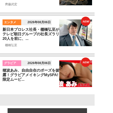
齊藤武宏
NEW!
エンタメ
2026年08月06日
新日本プロレス社長・棚橋弘至が
テレビ朝日グループの社長ズラリ
20人を前に、...
棚橋弘至
NEW!
グラビア
2026年08月06日
穂波あみ、自由自在のポーズを披
露！グラビアメイキングMySPA!
限定ムービ...